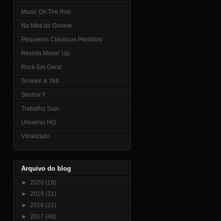
Music On The Run
Na Mira do Groove
Pequenos Clássicos Perdidos
Revista Movin' Up
Rock Em Geral
Scream & Yell
Senhor F
Trabalho Sujo
Universo HQ
Vitralizado
Arquivo do blog
►
2020
(19)
►
2019
(31)
►
2018
(21)
►
2017
(46)