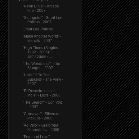
"Neon Bible" - Arcade
Fire - 2007
"Strangelet" - Grant Lee
Phillips - 2007
Grant Lee Phillips
"Make Another World" -
Idlewild - 2007
"High Times (Singles
1992 - 2006)" -
Jamiroquai - ...
"The Weirdness" - The
Stooges - 2007
"Hats Off To The
Buskers" - The View -
2007
"El Desastre de ser
Indie" - Ligre - 2006
"The Search" - Son Volt
- 2007
"Carnavas" - Silversun
Pickups - 2006
"Ao Vivo" - Graforréia
Xilarmônica - 2006
"Fear and Love" -