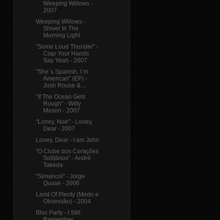
Weeping Willows -
2007
Weeping Willows -
Shiver In The
Morning Light
"Some Loud Thunder" -
Clap Your Hands
Say Yeah - 2007
"She´s Spanish, I´m
American" (EP) -
Josh Rouse & ...
“If The Ocean Gets
Rough” - Willy
Mason - 2007
"Loney, Noir" - Loney,
Dear - 2007
Loney, Dear - I am John
"O Clube dos Corações
Solitários" - André
Takeda
"Simancol" - Jorge
Quase - 2006
Land Of Plenty (Medo e
Obsessão) - 2004
Bloc Party - I Still
Remember