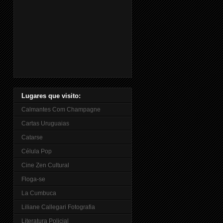
Lugares que visito:
Calmantes Com Champagne
Cartas Uruguaias
Catarse
Célula Pop
Cine Zen Cultural
Floga-se
La Cumbuca
Liliane Callegari Fotografia
Literatura Policial