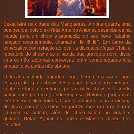
Sexta feira na cidade das Mangueiras. A noite guarda uma
boa pedida, pois o ex-Titãs Arnaldo Antunes desembarca na
cidade para um show e promoção do seu novo trabalho
lançado recentemente, chamado
“Iê Iê Iê”
. Em torno da
expectativa com relação ao local, a discoteca Vegas Club, o
repertório do show e se a banda que gravou o novo disco
viria ou não, algumas conversas foram sendo jogadas fora
enquanto as portas não abriam.
O local escolhido agradou logo, bem climatizado, bom
espaço, ideal para shows desse porte. Quanto ao repertório,
soube-se logo na entrada, pois o novo show está sendo
patrocinado por uma grande empresa (Natura) e programas
foram sendo distribuídos. Quanto a banda, seria a mesma
do disco, com feras como Edgard Scandurra na guitarra e
Curumin na bateria, além de Chico Salem no violão e
guitarra, Betão Aguiar no baixo e Marcelo Janed nos
teclados.