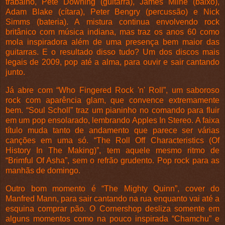
trabalho, Pete Downing (guitarra), James Milne (baixo),
Adam Blake (cítara), Peter Bengry (percussão) e Nick
Simms (bateria). A mistura continua envolvendo rock
britânico com música indiana, mas traz os anos 60 como
mola inspiradora além de uma presença bem maior das
guitarras. E o resultado disso tudo? Um dos discos mais
legais de 2009, pop até a alma, para ouvir e sair cantando
junto.
Já abre com “Who Fingered Rock 'n' Roll”, um saboroso
rock com aparência glam, que convence extremamente
bem. “Soul Scholl” traz um pianinho no comando para fluir
em um pop ensolarado, lembrando Apples In Stereo. A faixa
título muda tanto de andamento que parece ser várias
canções em uma só. “The Roll Off Characteristics (Of
History In The Making)”, tem aquele mesmo ritmo de
“Brimful Of Asha”, sem o refrão grudento. Pop rock para as
manhãs de domingo.
Outro bom momento é “The Mighty Quinn”, cover do
Manfred Mann, para sair cantando na rua enquanto vai até a
esquina comprar pão. O Cornershop desliza somente em
alguns momentos como na pouco inspirada “Chamchu” e