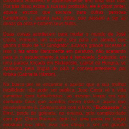
Giovanna Antonelli) e aparentemente tem uma vida boa.
Por trás disso existe a sua real profissão, ele é ghost writer,
aquele escritor que escreve para outras pessoas
transferindo a autoria para estas, que passam a ser as
donas da obra e colhem seus frutos.
Duas coisas acontecem para mudar o mundo de José
Costa. Primeiro, um trabalho seu para um alemão que
ganha o título de “O Ginógrafo”, alcança grande sucesso e
isso o faz entrar literalmente em parafuso, não aceitando
para si o esquecimento a que é renegado. Segundo, em
uma parada forçada em Budapeste, capital da Hungria, se
apaixona pela língua do país e consequentemente por
Kriska (Gabriella Hámori).
Na busca por se encontrar e aceitar que a sua melhor
habilidade não pode ser pública, José Costa vê a vida
caminhar com turbulências, ao mesmo tempo em que
confunde fatos que acredita serem reais e aquilo que
possivelmente é. Comparando com o livro,
“Budapeste”
o
filme, perde de goleada, no entanto, pela complexidade
com que Chico Buarque (que faz uma ponta no longa)
construiu sua obra, isso não chega a ser um grande