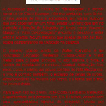
A adaptação para o cinema de
“Budapeste”
, o melhor
romance de Chico Buarque, não era tarefa das mais fáceis.
O livro apesar de lírico e encantador, tem várias nuances
que não caberiam em um filme. Walter Carvalho que tem no
currículo a direção de fotografia de filmes como “Amarelo
Manga” e “Abril Despedaçado” encarou o desafio e entre
erros e acertos, fez um trabalho que apesar de não ser fácil,
acaba compensando se colocado na balança.
O primeiro grande acerto de Walter Carvalho é ter
convidado Leonardo Medeiros (“Cabra-Cega” e “Feliz
Natal”) para o papel principal. O ator domina o filme, é
senhor do espetáculo e mostra a habitual dedicação. Nos
erros, conta o roteiro um pouco confuso de Rita Buzzar (ok,
o livro é confuso também), o excesso de cenas de nudez,
desnecessárias na maioria das vezes, e a forma que o final
foi desenvolvido.
Para quem não leu o livro, José Costa (Leonardo Medeiros)
é apresentado pela primeira vez. Ele é carioca, casado com
uma apresentadora famosa de telejornal (vivida por