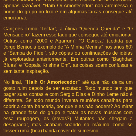
apenas razoável, “Haih Or Amortecedor” não arremessa o
nome do grupo no lixo e em algumas faixas consegue até
emocionar.
Canções como “Teclar”, a ótima “Querida Querida” e “O
Mensageiro” fazem esse lado que consegue até emocionar.
Outras como “2000 e Agarrum”, “O Careca” (cedida por
Jorge Benjor, a exemplo de “A Minha Menina” nos anos 60)
e “Samba do Fidel”, são cópias ou continuações de idéias
já exploradas anteriormente. Em outras como “Baghdad
Blues” e “Gopala Krishna Om”, as coisas soam confusas e
sem tanta inspiração.
No final,
“Haih Or Amortecedor”
até que não deixa um
gosto ruim depois de ser escutado. Todo mundo tem que
pagar suas contas e com Sérgio Dias e Dinho Leme não é
diferente. Se todo mundo inventa reuniões canalhas para
cobrir a conta bancária, por que eles não podem? Ao mirar
na grande fase do grupo e tratar as novas músicas com
essa roupagem, os (novos?) Mutantes não chegam a
desagradar, mas acabam soando no máximo como se
fossem uma (boa) banda cover de si mesmo.