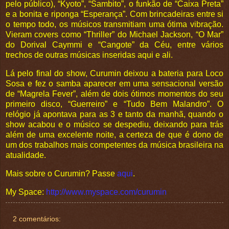
pelo público), “Kyoto”, “Sambito”, o funkão de “Caixa Preta”
e a bonita e riponga “Esperança”. Com brincadeiras entre si
o tempo todo, os músicos transmitiam uma ótima vibração.
Vieram covers como “Thriller” do Michael Jackson, “O Mar”
do Dorival Caymmi e “Cangote” da Céu, entre vários
trechos de outras músicas inseridas aqui e ali.
Lá pelo final do show, Curumin deixou a bateria para Loco
Sosa e fez o samba aparecer em uma sensacional versão
de “Magrela Fever”, além de dois ótimos momentos do seu
primeiro disco, “Guerreiro” e “Tudo Bem Malandro”. O
relógio já apontava para as 3 e tanto da manhã, quando o
show acabou e o músico se despediu, deixando para trás
além de uma excelente noite, a certeza de que é dono de
um dos trabalhos mais competentes da música brasileira na
atualidade.
Mais sobre o Curumin? Passe
aqui
.
My Space:
http://www.myspace.com/curumin
2 comentários: