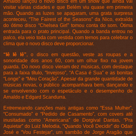
Arnaldo lançou o novo disco em um show que ainda vai
visitar várias cidades e que Belém viu quase em primeira
mão. Quando as luzes se apagaram, uma grata surpresa
aconteceu, “The Fairest of the Seasons” da Nico, extraída
do ótimo disco “Chelsea Girl” tomou conta do som. Ótima
entrada para o prato principal. Quando a banda entrou no
palco, ela veio toda com vestida com ternos para celebrar o
clima que o novo disco deve proporcionar.
“Iê Iê Iê”
, o disco em questão, veste as roupas e a
sonoridade dos anos 60, com um olhar fixo na jovem
guarda. Do novo disco vieram dez músicas, com destaque
para a faixa título, “Invejoso”, “A Casa é Sua” e as bonitas
“Longe” e “Meu Coração”. Apesar da grande quantidade de
músicas novas, o público acompanhava bem, dançando e
se envolvendo com o espetáculo e o desempenho de
Arnaldo e Edgard Scandurra.
Entremeando canções mais antigas como “Essa Mulher”,
“Consumado” e “Pedido de Casamento”, com covers até
inusitadas como “Americana” de Dorgival Dantas, “Pra
Aquietar” do Luiz Melodia, “Quando Você Decidir” do Odair
José e “Vou Festejar”, um sambão de Jorge Aragão que