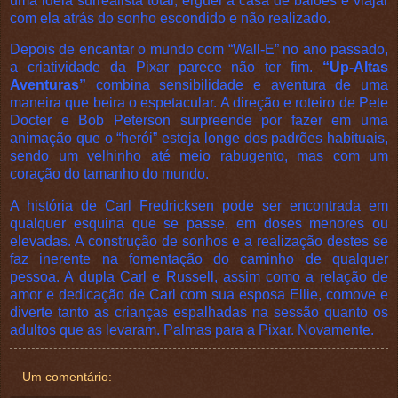
uma idéia surrealista total, erguer a casa de balões e viajar
com ela atrás do sonho escondido e não realizado.
Depois de encantar o mundo com “Wall-E” no ano passado,
a criatividade da Pixar parece não ter fim.
“Up-Altas
Aventuras”
combina sensibilidade e aventura de uma
maneira que beira o espetacular. A direção e roteiro de Pete
Docter e Bob Peterson surpreende por fazer em uma
animação que o “herói” esteja longe dos padrões habituais,
sendo um velhinho até meio rabugento, mas com um
coração do tamanho do mundo.
A história de Carl Fredricksen pode ser encontrada em
qualquer esquina que se passe, em doses menores ou
elevadas. A construção de sonhos e a realização destes se
faz inerente na fomentação do caminho de qualquer
pessoa. A dupla Carl e Russell, assim como a relação de
amor e dedicação de Carl com sua esposa Ellie, comove e
diverte tanto as crianças espalhadas na sessão quanto os
adultos que as levaram. Palmas para a Pixar. Novamente.
Um comentário: