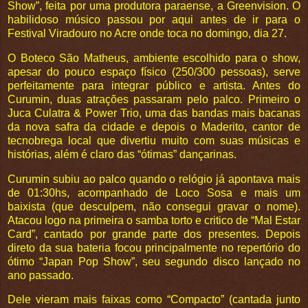
Show”, feita por uma produtora paraense, a Greenvision. O
habilidoso músico passou por aqui antes de ir para o
Festival Viradouro no Acre onde toca no domingo, dia 27.
O Boteco São Matheus, ambiente escolhido para o show,
apesar do pouco espaço físico (250/300 pessoas), serve
perfeitamente para integrar público e artista. Antes do
Curumin, duas atrações passaram pelo palco. Primeiro o
Juca Culatra & Power Trio, uma das bandas mais bacanas
da nova safra da cidade e depois o Maderito, cantor de
tecnobrega local que divertiu muito com suas músicas e
histórias, além é claro das “ótimas” dançarinas.
Curumin subiu ao palco quando o relógio já apontava mais
de 01:30hs, acompanhado de Loco Sosa e mais um
baixista (que desculpem, não consegui gravar o nome).
Atacou logo na primeira o samba torto e critico de “Mal Estar
Card”, cantado por grande parte dos presentes. Depois
direto da sua bateria focou principalmente no repertório do
ótimo “Japan Pop Show”, seu segundo disco lançado no
ano passado.
Dele vieram mais faixas como “Compacto” (cantada junto