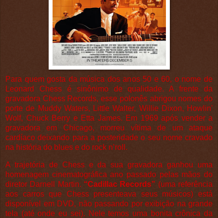
Para quem gosta da música dos anos 50 e 60, o nome de
Leonard Chess é sinônimo de qualidade. A frente da
gravadora Chess Records, esse polonês abrigou nomes do
porte de Muddy Waters, Little Walter, Willie Dixon, Howlin'
Wolf, Chuck Berry e Etta James. Em 1969 após vender a
gravadora em Chicago, morreu vítima de um ataque
cardíaco deixando para a posteridade o seu nome cravado
na história do blues e do rock n’roll.
A trajetória de Chess e da sua gravadora ganhou uma
homenagem cinematográfica ano passado pelas mãos do
diretor Darnell Martin.
“Cadillac Records”
(uma referência
aos carros que Chess presenteava seus músicos) está
disponível em DVD, não passando por exibição na grande
tela (até onde eu sei). Nele temos uma bonita crônica da