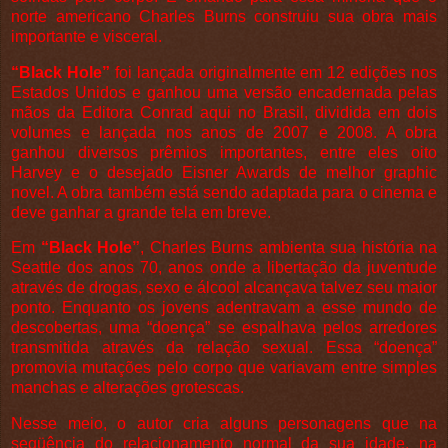
norte americano Charles Burns construiu sua obra mais
importante e visceral.
“Black Hole”
foi lançada originalmente em 12 edições nos
Estados Unidos e ganhou uma versão encadernada pelas
mãos da Editora Conrad aqui no Brasil, dividida em dois
volumes e lançada nos anos de 2007 e 2008. A obra
ganhou diversos prêmios importantes, entre eles oito
Harvey e o desejado Eisner Awards de melhor graphic
novel. A obra também está sendo adaptada para o cinema e
deve ganhar a grande tela em breve.
Em
“Black Hole”
, Charles Burns ambienta sua história na
Seattle dos anos 70, anos onde a libertação da juventude
através de drogas, sexo e álcool alcançava talvez seu maior
ponto. Enquanto os jovens adentravam a esse mundo de
descobertas, uma “doença” se espalhava pelos arredores
transmitida através da relação sexual. Essa “doença”
promovia mutações pelo corpo que variavam entre simples
manchas e alterações grotescas.
Nesse meio, o autor cria alguns personagens que na
seqüência do relacionamento normal da sua idade, na