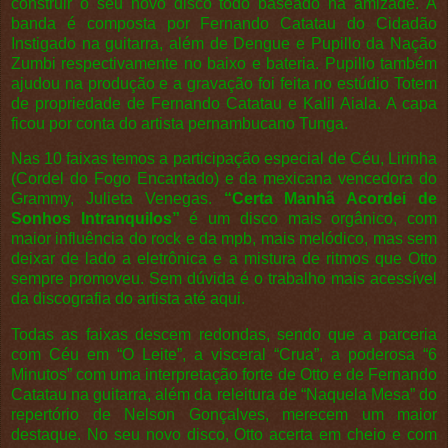
construir o seu novo disco todo baseado na amizade. A
banda é composta por Fernando Catatau do Cidadão
Instigado na guitarra, além de Dengue e Pupillo da Nação
Zumbi respectivamente no baixo e bateria. Pupillo também
ajudou na produção e a gravação foi feita no estúdio Totem
de propriedade de Fernando Catatau e Kalil Aiala. A capa
ficou por conta do artista pernambucano Tunga.
Nas 10 faixas temos a participação especial de Céu, Lirinha
(Cordel do Fogo Encantado) e da mexicana vencedora do
Grammy, Julieta Venegas.
“Certa Manhã Acordei de
Sonhos Intranquilos”
é um disco mais orgânico, com
maior influência do rock e da mpb, mais melódico, mas sem
deixar de lado a eletrônica e a mistura de ritmos que Otto
sempre promoveu. Sem dúvida é o trabalho mais acessível
da discografia do artista até aqui.
Todas as faixas descem redondas, sendo que a parceria
com Céu em “O Leite”, a visceral “Crua”, a poderosa “6
Minutos” com uma interpretação forte de Otto e de Fernando
Catatau na guitarra, além da releitura de “Naquela Mesa” do
repertório de Nelson Gonçalves, merecem um maior
destaque. No seu novo disco, Otto acerta em cheio e com