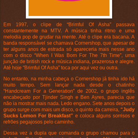
Em 1997, o clipe de “Brimful Of Asha” passava
constantemente na MTV. A música tinha ritmo e uma
melodia pop de grudar na mente. Até o clipe era bacana. A
banda responsável se chamava Cornershop, que apesar de
ter alguns anos de estrada só apareceria mais nesse ano
com o disco “When I Was Born For The 7th Time”, uma
junção de british rock e música indiana, prazerosa e alegre.
Até hoje “Brimful Of Asha” toca por aqui vez ou outra.
No entanto, na minha cabeça o Cornershop já tinha ido há
muito tempo. Sem lançar nada desde o chatinho
“Handcream For a Generation” de 2002, o grupo inglês
encabeçado por Tjinder Singh e Ben Ayres, parecia que
não ia mostrar mais nada. Ledo engano. Sete anos depois o
grupo surge com mais um disco, o quinto da carreira,
“Judy
Sucks Lemon For Breakfast”
e coloca alguns sorrisos e
refrões pegajosos pelo caminho.
Dessa vez a dupla que comanda o grupo chamou para o