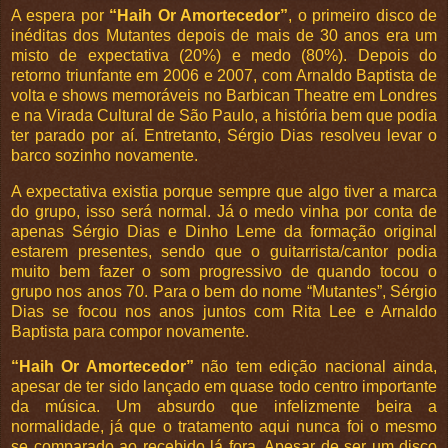
A espera por
“Haih Or Amortecedor”
, o primeiro disco de
inéditas dos Mutantes depois de mais de 30 anos era um
misto de expectativa (20%) e medo (80%). Depois do
retorno triunfante em 2006 e 2007, com Arnaldo Baptista de
volta e shows memoráveis no Barbican Theatre em Londres
e na Virada Cultural de São Paulo, a história bem que podia
ter parado por aí. Entretanto, Sérgio Dias resolveu levar o
barco sozinho novamente.
A expectativa existia porque sempre que algo tiver a marca
do grupo, isso será normal. Já o medo vinha por conta de
apenas Sérgio Dias e Dinho Leme da formação original
estarem presentes, sendo que o guitarrista/cantor podia
muito bem fazer o som progressivo de quando tocou o
grupo nos anos 70. Para o bem do nome “Mutantes”, Sérgio
Dias se focou nos anos juntos com Rita Lee e Arnaldo
Baptista para compor novamente.
“Haih Or Amortecedor”
não tem edição nacional ainda,
apesar de ter sido lançado em quase todo centro importante
da música. Um absurdo que infelizmente beira a
normalidade, já que o tratamento aqui nunca foi o mesmo
se comparado ao recebido lá fora. Apesar de ser um disco