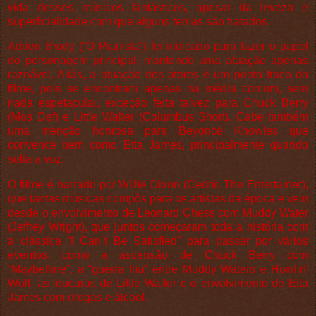
vida desses músicos fantásticos, apesar da leveza e
superficialidade com que alguns temas são tratados.
Adrien Brody (“O Pianista”) foi indicado para fazer o papel
do personagem principal, mantendo uma atuação apenas
razoável. Aliás, a atuação dos atores é um ponto fraco do
filme, pois se encontram apenas na média comum, sem
nada espetacular, exceção feita talvez para Chuck Berry
(Mos Def) e Little Walter (Columbus Short). Cabe também
uma menção honrosa para Beyoncé Knowles que
convence bem como Etta James, principalmente quando
solta a voz.
O filme é narrado por Willie Dixon (Cedric The Entertainer),
que tantas músicas compôs para os artistas da época e vem
desde o envolvimento de Leonard Chess com Muddy Water
(Jeffrey Wright), que juntos começaram toda a história com
a clássica “I Can´t Be Satisfied” para passar por vários
eventos, como a ascensão de Chuck Berry com
“Maybelline”, a “guerra fria” entre Muddy Waters e Howlin'
Wolf, as loucuras de Little Walter e o envolvimento de Etta
James com drogas e álcool.