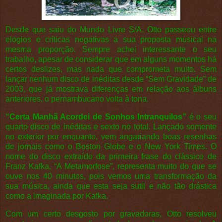
Desde que saiu do Mundo Livre S/A, Otto passeou entre
elogios e críticas negativas a sua proposta musical na
mesma proporção. Sempre achei interessante o seu
trabalho, apesar de considerar que em alguns momentos há
certos deslizes, mas nada que comprometa muito. Sem
lançar nenhum disco de inéditas desde “Sem Gravidade” de
2003, que já mostrava diferenças em relação aos álbuns
anteriores, o pernambucano volta à tona.
“Certa Manhã Acordei de Sonhos Intranquilos”
é o seu
quarto disco de inéditas e sexto no total. Lançado somente
no exterior por enquanto, vem angariando boas resenhas
de jornais como o Boston Globe e o New York Times. O
nome do disco extraído da primeira frase do clássico de
Franz Kafka, “A Metamorfose”, representa muito do que se
ouve nos 40 minutos, pois vemos uma transformação da
sua música, ainda que esta seja sutil e não tão drástica
como a imaginada por Kafka.
Com um certo desgosto por gravadoras, Otto resolveu