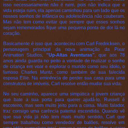
isso necessariamente não é ruim, pois não indica que a
vida esteja ruim, ela apenas caminhou para um lado que os
nossos sonhos de infância ou adolescência não couberam.
Mas não tem como evitar que sempre que esses sonhos
sejam rememorados fique uma pequena ponta de dor lá no
coração.
Basicamente é isso que aconteceu com Carl Fredricksen, o
personagem principal da nova animação da Pixar
Animation Studios,
“Up-Altas Aventuras”
, que aos 78
anos ainda guarda no peito a vontade de realizar o sonho
de criança em voar e explorar o mundo como seu ídolo, o
famoso Charles Muntz, como também de sua falecida
esposa Ellie. Na eminência de perder sua casa para uma
construtora de imóveis, Carl resolve então mudar sua vida.
No seu caminho, aparece uma simpática e jovem criança
que bate a sua porta para querer ajudá-lo. Russell é
escoteiro, mas sem muito jeito para a coisa. Muito falador,
traz consigo uma carência paterna escondida. Quando vê
que sua vida já não tem mais muito sentido, Carl que
sempre trabalhou como vendedor de balões, resolve em