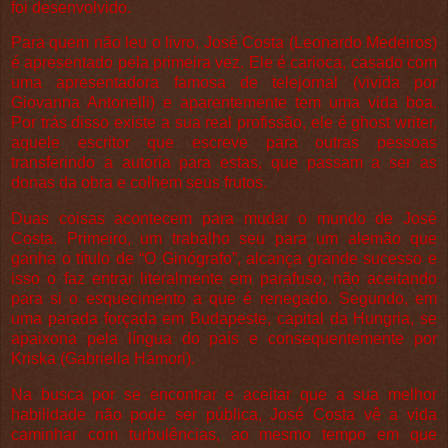
foi desenvolvido.
Para quem não leu o livro, José Costa (Leonardo Medeiros)
é apresentado pela primeira vez. Ele é carioca, casado com
uma apresentadora famosa de telejornal (vivida por
Giovanna Antonelli) e aparentemente tem uma vida boa.
Por trás disso existe a sua real profissão, ele é ghost writer,
aquele escritor que escreve para outras pessoas
transferindo a autoria para estas, que passam a ser as
donas da obra e colhem seus frutos.
Duas coisas acontecem para mudar o mundo de José
Costa. Primeiro, um trabalho seu para um alemão que
ganha o título de “O Ginógrafo”, alcança grande sucesso e
isso o faz entrar literalmente em parafuso, não aceitando
para si o esquecimento a que é renegado. Segundo, em
uma parada forçada em Budapeste, capital da Hungria, se
apaixona pela língua do país e consequentemente por
Kriska (Gabriella Hámori).
Na busca por se encontrar e aceitar que a sua melhor
habilidade não pode ser pública, José Costa vê a vida
caminhar com turbulências, ao mesmo tempo em que