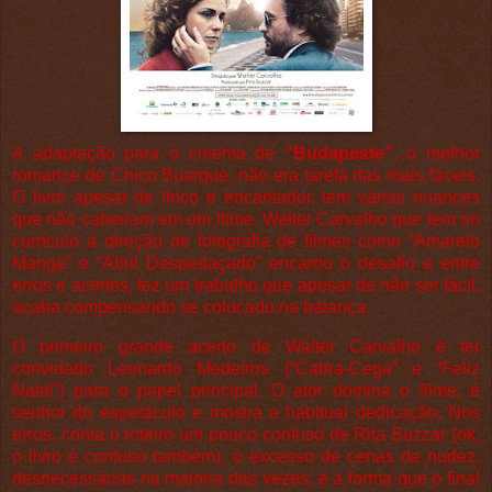
A adaptação para o cinema de
“Budapeste”
, o melhor
romance de Chico Buarque, não era tarefa das mais fáceis.
O livro apesar de lírico e encantador, tem várias nuances
que não caberiam em um filme. Walter Carvalho que tem no
currículo a direção de fotografia de filmes como “Amarelo
Manga” e “Abril Despedaçado” encarou o desafio e entre
erros e acertos, fez um trabalho que apesar de não ser fácil,
acaba compensando se colocado na balança.
O primeiro grande acerto de Walter Carvalho é ter
convidado Leonardo Medeiros (“Cabra-Cega” e “Feliz
Natal”) para o papel principal. O ator domina o filme, é
senhor do espetáculo e mostra a habitual dedicação. Nos
erros, conta o roteiro um pouco confuso de Rita Buzzar (ok,
o livro é confuso também), o excesso de cenas de nudez,
desnecessárias na maioria das vezes, e a forma que o final