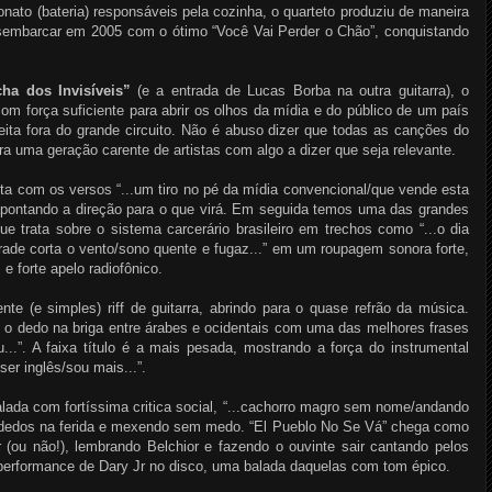
onato (bateria) responsáveis pela cozinha, o quarteto produziu de maneira
esembarcar em 2005 com o ótimo “Você Vai Perder o Chão”, conquistando
a dos Invisíveis”
(e a entrada de Lucas Borba na outra guitarra), o
m força suficiente para abrir os olhos da mídia e do público de um país
ta fora do grande circuito. Não é abuso dizer que todas as canções do
ra uma geração carente de artistas com algo a dizer que seja relevante.
ta com os versos “...um tiro no pé da mídia convencional/que vende esta
apontando a direção para o que virá. Em seguida temos uma das grandes
 trata sobre o sistema carcerário brasileiro em trechos como “...o dia
rade corta o vento/sono quente e fugaz...” em um roupagem sonora forte,
forte apelo radiofônico.
te (e simples) riff de guitarra, abrindo para o quase refrão da música.
e o dedo na briga entre árabes e ocidentais com uma das melhores frases
...”. A faixa título é a mais pesada, mostrando a força do instrumental
ser inglês/sou mais...”.
lada com fortíssima critica social, “...cachorro magro sem nome/andando
os dedos na ferida e mexendo sem medo. “El Pueblo No Se Vá” chega como
(ou não!), lembrando Belchior e fazendo o ouvinte sair cantando pelos
performance de Dary Jr no disco, uma balada daquelas com tom épico.