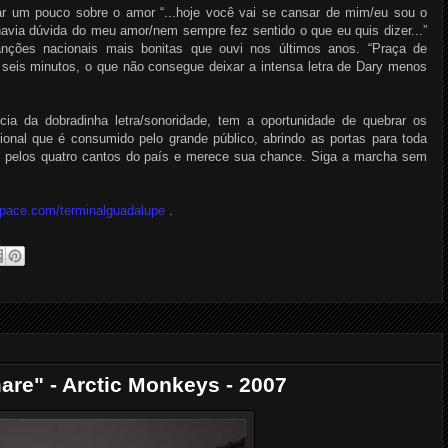
ar um pouco sobre o amor “...hoje você vai se cansar de mim/eu sou o
 havia dúvida do meu amor/nem sempre fez sentido o que eu quis dizer...”
canções nacionais mais bonitas que ouvi nos últimos anos. “Praça de
seis minutos, o que não consegue deixar a intensa letra de Dary menos
ia da dobradinha letra/sonoridade, tem a oportunidade de quebrar os
ional que é consumido pelo grande público, abrindo as portas para toda
 pelos quatro cantos do país e merece sua chance. Siga a marcha sem
pace.com/terminalguadalupe
.
are" - Arctic Monkeys - 2007