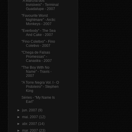
"A Marcha dos
Invisíveis" - Terminal
Guadalupe - 2007
"Favourite Worst
Nightmare" - Arctic
Monkeys - 2007
"Everbody" - The Sea
And Cake - 2007
"Fino Coletivo" - Fino
Coletivo - 2007
"Chega de Falsas
Promessas" -
Canastra - 2007
"The Boy With No
Name" - Travis -
2007
"A Torre Negra Vol. I - O
Pistoleiro" - Stephen
King
Séries - "My Name Is
Earl"
►
jun. 2007
(9)
►
mai. 2007
(12)
►
abr. 2007
(14)
►
mar. 2007
(23)