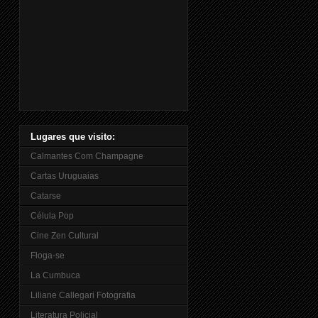
Lugares que visito:
Calmantes Com Champagne
Cartas Uruguaias
Catarse
Célula Pop
Cine Zen Cultural
Floga-se
La Cumbuca
Liliane Callegari Fotografia
Literatura Policial