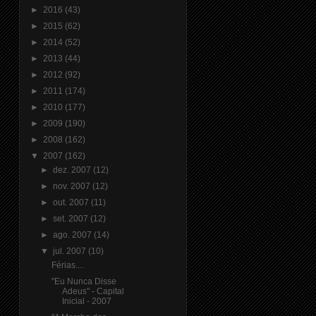
►
2016
(43)
►
2015
(62)
►
2014
(52)
►
2013
(44)
►
2012
(92)
►
2011
(174)
►
2010
(177)
►
2009
(190)
►
2008
(162)
▼
2007
(162)
►
dez. 2007
(12)
►
nov. 2007
(12)
►
out. 2007
(11)
►
set. 2007
(12)
►
ago. 2007
(14)
▼
jul. 2007
(10)
Férias....
"Eu Nunca Disse
Adeus" - Capital
Inicial - 2007