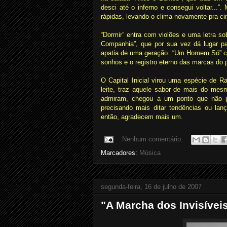
desci até o inferno e consegui voltar...”.
rápidas, levando o clima novamente pra ci
“Dormir” entra com violões e uma letra s
Companhia”, que por sua vez dá lugar par
apatia de uma geração. “Um Homem Só” ch
sonhos e o registro eterno das marcas do 
O Capital Inicial virou uma espécie de 
leite, traz aquele sabor de mais do me
admiram, chegou a um ponto que não p
precisando mais ditar tendências ou lanç
então, agradecem mais um.
Nenhum comentário:
Marcadores:
Música
segunda-feira, 16 de julho de 2007
"A Marcha dos Invisívei