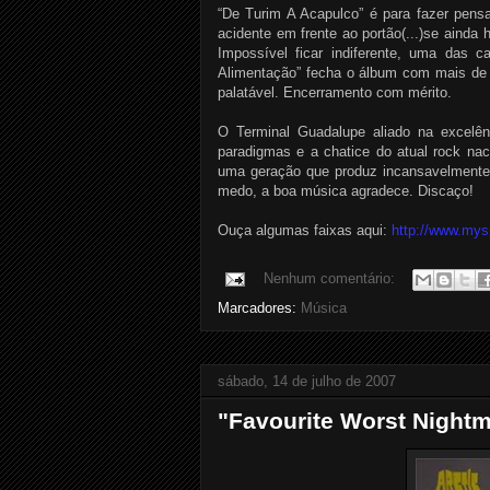
“De Turim A Acapulco” é para fazer pens
acidente em frente ao portão(...)se ainda
Impossível ficar indiferente, uma das 
Alimentação” fecha o álbum com mais de 
palatável. Encerramento com mérito.
O Terminal Guadalupe aliado na excelênc
paradigmas e a chatice do atual rock nac
uma geração que produz incansavelmente
medo, a boa música agradece. Discaço!
Ouça algumas faixas aqui:
http://www.mys
Nenhum comentário:
Marcadores:
Música
sábado, 14 de julho de 2007
"Favourite Worst Nightm