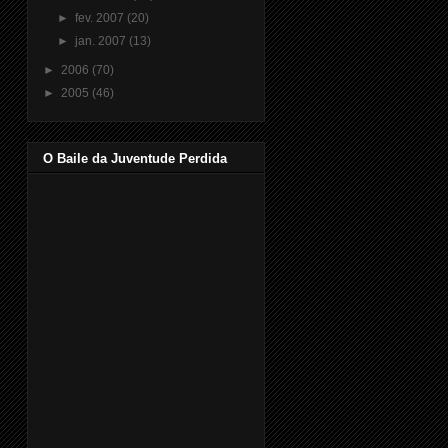
►
fev. 2007
(20)
►
jan. 2007
(13)
►
2006
(70)
►
2005
(46)
O Baile da Juventude Perdida