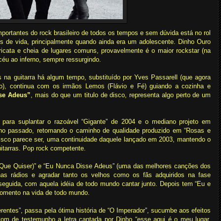
mportantes do rock brasileiro de todos os tempos e sem dúvida está no rol
 de vida, principalmente quando ainda era um adolescente. Dinho Ouro
icata e cheia de lugares comuns, provavelmente é o maior rockstar (na
 céu ao inferno, sempre ressurgindo.
na guitarra há algum tempo, substituído por Yves Passarell (que agora
so), continua com os irmãos Lemos (Flávio e Fé) guiando a cozinha e
se Adeus”
, mais do que um titulo de disco, representa algo perto de um
 para suplantar o razoável “Gigante” de 2004 e o mediano projeto em
no passado, retomando o caminho de qualidade produzido em “Rosas e
disco parece ser, uma continuidade daquele lançado em 2003, mantendo o
guitarras. Pop rock competente.
 Que Quiser)” e “Eu Nunca Disse Adeus” (uma das melhores canções dos
as rádios e agradar tanto os velhos como os fãs adquiridos na fase
eguida, com aquela idéia de todo mundo cantar junto. Depois tem “Eu e
omento na vida de todo mundo.
erentes”, passa pela ótima história de “O Imperador”, sucumbe aos efeitos
tom de testemunho a letra cantada por Dinho “esse aqui é o meu lugar,