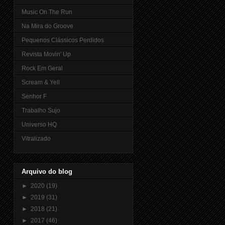
Music On The Run
Na Mira do Groove
Pequenos Clássicos Perdidos
Revista Movin' Up
Rock Em Geral
Scream & Yell
Senhor F
Trabalho Sujo
Universo HQ
Vitralizado
Arquivo do blog
►
2020
(19)
►
2019
(31)
►
2018
(21)
►
2017
(46)