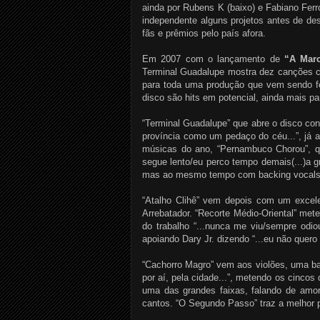
ainda por Rubens K (baixo) e Fabiano Ferr
independente alguns projetos antes de d
fãs e prêmios pelo país afora.
Em 2007 com o lançamento de
“A March
Terminal Guadalupe mostra dez canções co
para toda uma produção que vem sendo fei
disco são hits em potencial, ainda mais pa
“Terminal Guadalupe” que abre o disco con
província como um pedaço do céu...”, já 
músicas do ano, “Pernambuco Chorou”, que
segue lento/eu perco tempo demais(...)a g
mas ao mesmo tempo com backing vocals e 
“Atalho Clihê” vem depois com um excelen
Arrebatador. “Recorte Médio-Oriental” met
do trabalho “...nunca me viu/sempre odiou
apoiando Dary Jr. dizendo “...eu não quero 
“Cachorro Magro” vem aos violões, uma ba
por aí, pela cidade...”, metendo os cinc
uma das grandes faixas, falando de amor 
cantos. “O Segundo Passo” traz a melhor 