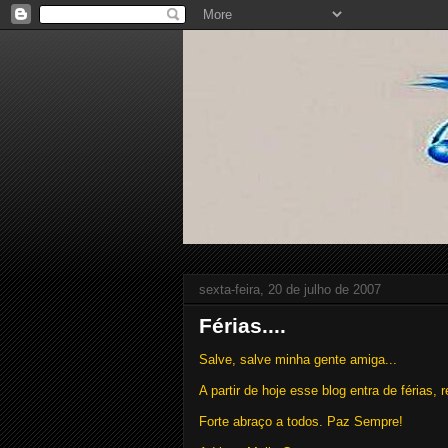
sexta-feira, 20 de julho de 2007
Férias....
Salve, salve minha gente amiga...
A partir de hoje esse blog entra de férias
Forte abraço a todos. Paz Sempre!