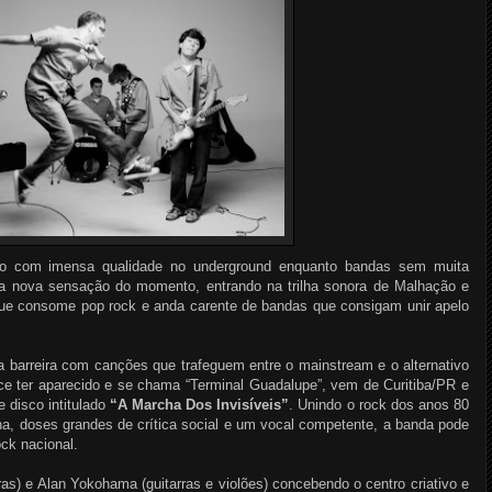
do com imensa qualidade no underground enquanto bandas sem muita
a nova sensação do momento, entrando na trilha sonora de Malhação e
ue consome pop rock e anda carente de bandas que consigam unir apelo
 barreira com canções que trafeguem entre o mainstream e o alternativo
ce ter aparecido e se chama “Terminal Guadalupe”, vem de Curitiba/PR e
 disco intitulado
“A Marcha Dos Invisíveis”
. Unindo o rock dos anos 80
na, doses grandes de crítica social e um vocal competente, a banda pode
ck nacional.
ras) e Alan Yokohama (guitarras e violões) concebendo o centro criativo e