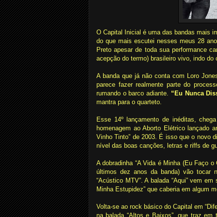
O Capital Inicial é uma das bandas mais i
do que mais escutei nesses meus 28 anos
Preto apesar de toda sua performance car
acepção do termo) brasileiro vivo, indo do
A banda que já não conta com Loro Jones 
parece fazer realmente parte do proces
rumando o barco adiante.
“Eu Nunca Dis
mantra para o quarteto.
Esse 14º lançamento de inéditas, chega
homenagem ao Aborto Elétrico lançado a
Vinho Tinto” de 2003. É isso que o novo 
nível das boas canções, letras e riffs de 
A dobradinha “A Vida é Minha (Eu Faço o
últimos dez anos da banda) vão tocar n
“Acústico MTV”. A balada “Aqui” vem em s
Minha Estupidez” que caberia em algum m
Volta-se ao rock básico do Capital em “Dif
na balada “Altos e Baixos”, que traz em 