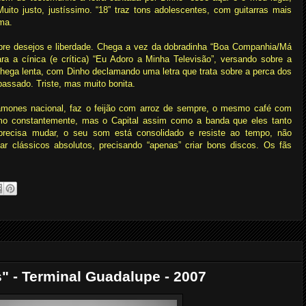
 Muito justo, justíssimo. “18” traz tons adolescentes, com guitarras mais
ma.
obre desejos e liberdade. Chega a vez da dobradinha “Boa Companhia/Má
a a cínica (e crítica) “Eu Adoro a Minha Televisão”, versando sobre a
ega lenta, com Dinho declamando uma letra que trata sobre a perca dos
passado. Triste, mas muito bonita.
Ramones nacional, faz o feijão com arroz de sempre, o mesmo café com
smo constantemente, mas o Capital assim como a banda que eles tanto
recisa mudar, o seu som está consolidado e resiste ao tempo, não
ar clássicos absolutos, precisando “apenas” criar bons discos. Os fãs
s" - Terminal Guadalupe - 2007