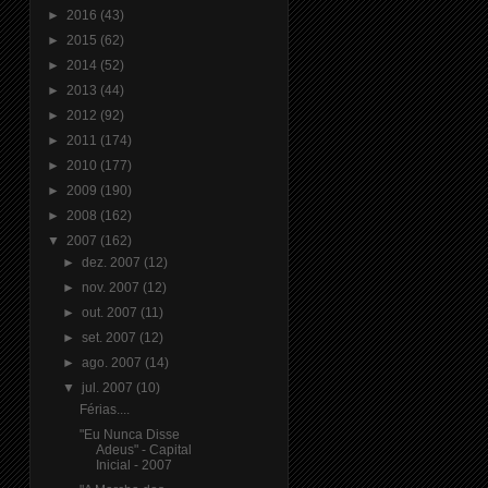
►
2016
(43)
►
2015
(62)
►
2014
(52)
►
2013
(44)
►
2012
(92)
►
2011
(174)
►
2010
(177)
►
2009
(190)
►
2008
(162)
▼
2007
(162)
►
dez. 2007
(12)
►
nov. 2007
(12)
►
out. 2007
(11)
►
set. 2007
(12)
►
ago. 2007
(14)
▼
jul. 2007
(10)
Férias....
"Eu Nunca Disse
Adeus" - Capital
Inicial - 2007