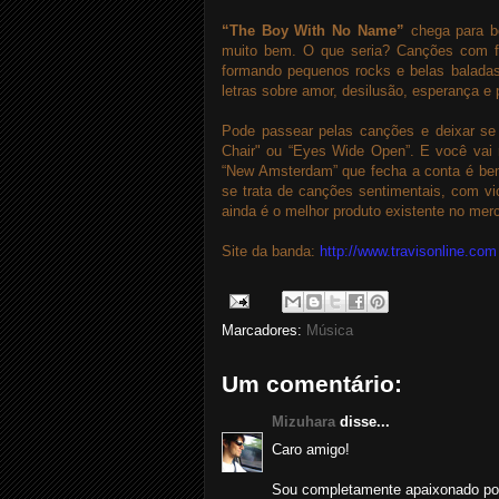
“The Boy With No Name”
chega para bo
muito bem. O que seria? Canções com fo
formando pequenos rocks e belas baladas
letras sobre amor, desilusão, esperança e 
Pode passear pelas canções e deixar se l
Chair" ou “Eyes Wide Open”. E você vai r
“New Amsterdam” que fecha a conta é bem 
se trata de canções sentimentais, com vi
ainda é o melhor produto existente no mer
Site da banda:
http://www.travisonline.com
Marcadores:
Música
Um comentário:
Mizuhara
disse...
Caro amigo!
Sou completamente apaixonado por