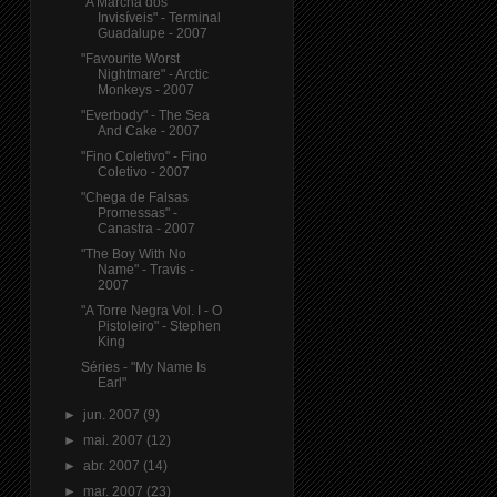
"A Marcha dos
Invisíveis" - Terminal
Guadalupe - 2007
"Favourite Worst
Nightmare" - Arctic
Monkeys - 2007
"Everbody" - The Sea
And Cake - 2007
"Fino Coletivo" - Fino
Coletivo - 2007
"Chega de Falsas
Promessas" -
Canastra - 2007
"The Boy With No
Name" - Travis -
2007
"A Torre Negra Vol. I - O
Pistoleiro" - Stephen
King
Séries - "My Name Is
Earl"
►
jun. 2007
(9)
►
mai. 2007
(12)
►
abr. 2007
(14)
►
mar. 2007
(23)