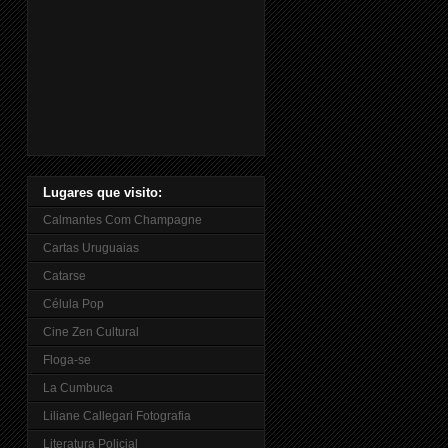
Lugares que visito:
Calmantes Com Champagne
Cartas Uruguaias
Catarse
Célula Pop
Cine Zen Cultural
Floga-se
La Cumbuca
Liliane Callegari Fotografia
Literatura Policial