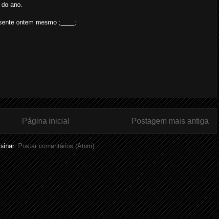
 do ano.
sente ontem mesmo ;____;
Página inicial
Postagem mais antiga
sinar:
Postar comentários (Atom)