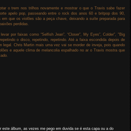
tar o trem nos trilhos novamente e mostrar o que o Travis sabe fazer
rte apelo pop, passeando entre o rock dos anos 60 e britpop dos 90,
 em que os violões são a peça chave, deixando a suíte preparada para
paixões perdidas.
evar por faixas como “Selfish Jean”, “Closer”, My Eyes”, Colder”, "Big
epetindo o disco, repetindo, repetindo. Até a faixa escondida depois de
legal. Chris Martin mais uma vez vai se morder de inveja, pois quando
olões e aquele clima de melancolia espalhado no ar o Travis mostra que
cado.
 este álbum, as vezes me pego em duvida se é esta capa ou a do