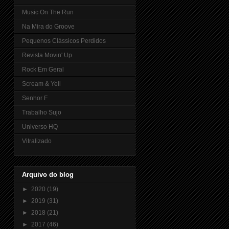
Music On The Run
Na Mira do Groove
Pequenos Clássicos Perdidos
Revista Movin' Up
Rock Em Geral
Scream & Yell
Senhor F
Trabalho Sujo
Universo HQ
Vitralizado
Arquivo do blog
►
2020
(19)
►
2019
(31)
►
2018
(21)
►
2017
(46)