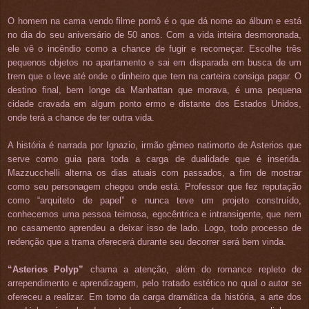
O homem na cama vendo filme pornô é o que dá nome ao álbum e está
no dia do seu aniversário de 50 anos. Com a vida inteira desmoronada,
ele vê o incêndio como a chance de fugir e recomeçar. Escolhe três
pequenos objetos no apartamento e sai em disparada em busca de um
trem que o leve até onde o dinheiro que tem na carteira consiga pagar. O
destino final, bem longe da Manhattan que morava, é uma pequena
cidade cravada em algum ponto ermo e distante dos Estados Unidos,
onde terá a chance de ter outra vida.
A história é narrada por Ignazio, irmão gêmeo natimorto de Asterios que
serve como guia para toda a carga de dualidade que é inserida.
Mazzucchelli alterna os dias atuais com passados, a fim de mostrar
como seu personagem chegou onde está. Professor que fez reputação
como “arquiteto de papel” e nunca teve um projeto construído,
conhecemos uma pessoa teimosa, egocêntrica e intransigente, que nem
no casamento aprendeu a deixar isso de lado. Logo, todo processo de
redenção que a trama oferecerá durante seu decorrer será bem vinda.
“Asterios Polyp”
chama a atenção, além do romance repleto de
arrependimento e aprendizagem, pelo tratado estético no qual o autor se
ofereceu a realizar. Em torno da carga dramática da história, a arte dos