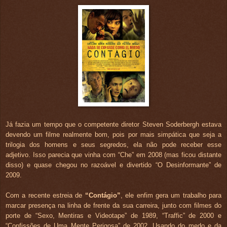
Já fazia um tempo que o competente diretor Steven Soderbergh estava
devendo um filme realmente bom, pois por mais simpática que seja a
trilogia dos homens e seus segredos, ela não pode receber esse
adjetivo. Isso parecia que vinha com “Che” em 2008 (mas ficou distante
disso) e quase chegou no razoável e divertido “O Desinformante” de
2009.
Com a recente estreia de
“Contágio”
, ele enfim gera um trabalho para
marcar presença na linha de frente da sua carreira, junto com filmes do
porte de “Sexo, Mentiras e Videotape” de 1989, “Traffic” de 2000 e
“Confissões de Uma Mente Perigosa” de 2002. Usando do medo e da