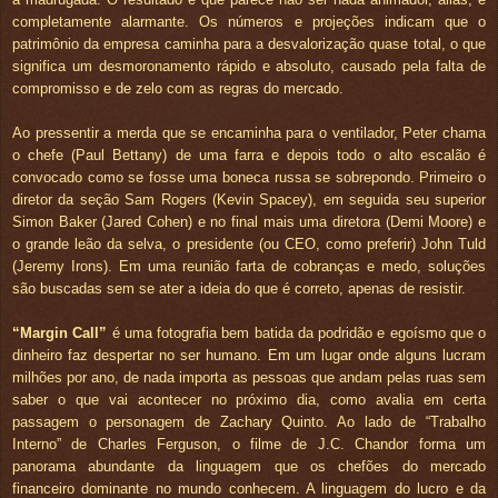
completamente alarmante. Os números e projeções indicam que o
patrimônio da empresa caminha para a desvalorização quase total, o que
significa um desmoronamento rápido e absoluto, causado pela falta de
compromisso e de zelo com as regras do mercado.
Ao pressentir a merda que se encaminha para o ventilador, Peter chama
o chefe (Paul Bettany) de uma farra e depois todo o alto escalão é
convocado como se fosse uma boneca russa se sobrepondo. Primeiro o
diretor da seção Sam Rogers (Kevin Spacey), em seguida seu superior
Simon Baker (Jared Cohen) e no final mais uma diretora (Demi Moore) e
o grande leão da selva, o presidente (ou CEO, como preferir) John Tuld
(Jeremy Irons). Em uma reunião farta de cobranças e medo, soluções
são buscadas sem se ater a ideia do que é correto, apenas de resistir.
“Margin Call”
é uma fotografia bem batida da podridão e egoísmo que o
dinheiro faz despertar no ser humano. Em um lugar onde alguns lucram
milhões por ano, de nada importa as pessoas que andam pelas ruas sem
saber o que vai acontecer no próximo dia, como avalia em certa
passagem o personagem de Zachary Quinto. Ao lado de “Trabalho
Interno” de Charles Ferguson, o filme de J.C. Chandor forma um
panorama abundante da linguagem que os chefões do mercado
financeiro dominante no mundo conhecem. A linguagem do lucro e da