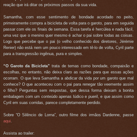
reação que irá ditar os próximos passos da sua vida.
Samantha, com esse sentimento de bondade acordado no peito,
primeiramente compra a bicicleta de volta para o garoto, para em seguida
passar com ele os finais de semana. Essa tarefa é hercúlea e nada fácil,
uma vez que o menino quer mesmo é achar o pai sobre todas as coisas.
Logo que percebe que o pai (o velho conhecido dos diretores, Jérémie
Renier) não está nem um pouco interessado em tê-lo de volta, Cyril parte
para a transgressão ingênua, pura e simples.
“O Garoto da Bicicleta”
trata de temas como bondade, compaixão e
escolhas, no entanto, não deixa claro as razões para que essas ações
ocorram. O que leva Samantha a abdicar da vida por um garoto que mal
conhece? O que aconteceu com o pai para renegar tão veemente assim
o filho? Perguntas sem respostas, que dessa forma deixam a bonita
embalagem com um conteúdo apenas lúdico e pueril, e que assim como
Cyril em suas corridas, parece completamente perdido.
Sobre “O Silêncio de Lorna”, outro filme dos irmãos Dardenne, passe
aqui
.
Assista ao trailer: