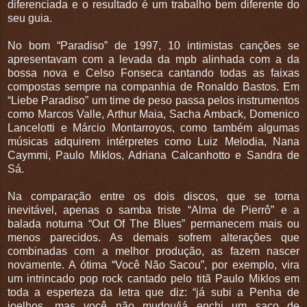
diferenciada e o resultado é um trabalho bem diferente do
seu guia.
No bom “Paradiso” de 1997, 10 intimistas canções se
apresentavam com a levada da mpb alinhada com a da
bossa nova e Celso Fonseca cantando todas as faixas
compostas sempre na companhia de Ronaldo Bastos. Em
“Liebe Paradiso” um time de peso passa pelos instrumentos
como Marcos Valle, Arthur Maia, Sacha Amback, Domenico
Lancelotti e Márcio Montarroyos, como também algumas
músicas adquirem intérpretes como Luiz Melodia, Nana
Caymmi, Paulo Miklos, Adriana Calcanhotto e Sandra de
Sá.
Na comparação entre os dois discos, que se torna
inevitável, apenas o samba triste “Alma de Pierrô” e a
balada noturna “Out Of The Blues” permanecem mais ou
menos parecidos. As demais sofrem alterações que
combinadas com a melhor produção, as fazem nascer
novamente. A ótima “Você Não Sacou”, por exemplo, vira
um intrincado pop rock cantado pelo titã Paulo Miklos em
toda a esperteza da letra que diz: “já subi a Penha de
joelhos, mas você não mudou/já enchi um saco de