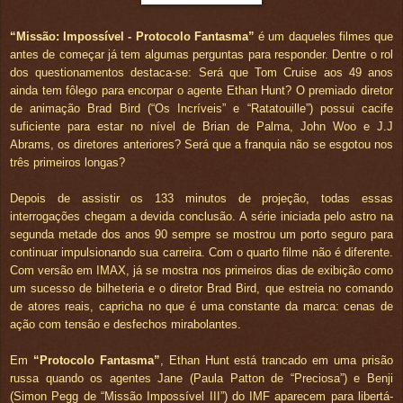
“Missão: Impossível - Protocolo Fantasma”
é um daqueles filmes que
antes de começar já tem algumas perguntas para responder. Dentre o rol
dos questionamentos destaca-se: Será que Tom Cruise aos 49 anos
ainda tem fôlego para encorpar o agente Ethan Hunt? O premiado diretor
de animação Brad Bird (“Os Incríveis” e “Ratatouille”) possui cacife
suficiente para estar no nível de Brian de Palma, John Woo e J.J
Abrams, os diretores anteriores? Será que a franquia não se esgotou nos
três primeiros longas?
Depois de assistir os 133 minutos de projeção, todas essas
interrogações chegam a devida conclusão. A série iniciada pelo astro na
segunda metade dos anos 90 sempre se mostrou um porto seguro para
continuar impulsionando sua carreira. Com o quarto filme não é diferente.
Com versão em IMAX, já se mostra nos primeiros dias de exibição como
um sucesso de bilheteria e o diretor Brad Bird, que estreia no comando
de atores reais, capricha no que é uma constante da marca: cenas de
ação com tensão e desfechos mirabolantes.
Em
“Protocolo Fantasma”
, Ethan Hunt está trancado em uma prisão
russa quando os agentes Jane (Paula Patton de “Preciosa”) e Benji
(Simon Pegg de “Missão Impossível III”) do IMF aparecem para libertá-