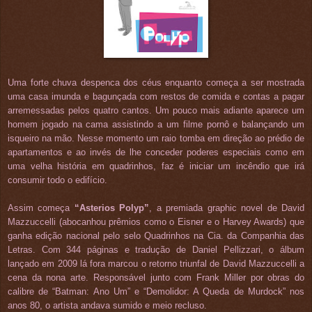
Uma forte chuva despenca dos céus enquanto começa a ser mostrada
uma casa imunda e bagunçada com restos de comida e contas a pagar
arremessadas pelos quatro cantos. Um pouco mais adiante aparece um
homem jogado na cama assistindo a um filme pornô e balançando um
isqueiro na mão. Nesse momento um raio tomba em direção ao prédio de
apartamentos e ao invés de lhe conceder poderes especiais como em
uma velha história em quadrinhos, faz é iniciar um incêndio que irá
consumir todo o edifício.
Assim começa
“Asterios Polyp”
, a premiada graphic novel de David
Mazzuccelli (abocanhou prêmios como o Eisner e o Harvey Awards) que
ganha edição nacional pelo selo Quadrinhos na Cia. da Companhia das
Letras. Com 344 páginas e tradução de Daniel Pellizzari, o álbum
lançado em 2009 lá fora marcou o retorno triunfal de David Mazzuccelli a
cena da nona arte. Responsável junto com Frank Miller por obras do
calibre de “Batman: Ano Um” e “Demolidor: A Queda de Murdock” nos
anos 80, o artista andava sumido e meio recluso.