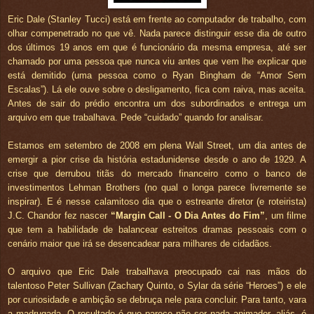
Eric Dale (Stanley Tucci) está em frente ao computador de trabalho, com
olhar compenetrado no que vê. Nada parece distinguir esse dia de outro
dos últimos 19 anos em que é funcionário da mesma empresa, até ser
chamado por uma pessoa que nunca viu antes que vem lhe explicar que
está demitido (uma pessoa como o Ryan Bingham de “Amor Sem
Escalas”). Lá ele ouve sobre o desligamento, fica com raiva, mas aceita.
Antes de sair do prédio encontra um dos subordinados e entrega um
arquivo em que trabalhava. Pede “cuidado” quando for analisar.
Estamos em setembro de 2008 em plena Wall Street, um dia antes de
emergir a pior crise da história estadunidense desde o ano de 1929. A
crise que derrubou titãs do mercado financeiro como o banco de
investimentos Lehman Brothers (no qual o longa parece livremente se
inspirar). E é nesse calamitoso dia que o estreante diretor (e roteirista)
J.C. Chandor fez nascer
“Margin Call - O Dia Antes do Fim”
, um filme
que tem a habilidade de balancear estreitos dramas pessoais com o
cenário maior que irá se desencadear para milhares de cidadãos.
O arquivo que Eric Dale trabalhava preocupado cai nas mãos do
talentoso Peter Sullivan (Zachary Quinto, o Sylar da série “Heroes”) e ele
por curiosidade e ambição se debruça nele para concluir. Para tanto, vara
a madrugada. O resultado é que parece não ser nada animador, aliás, é