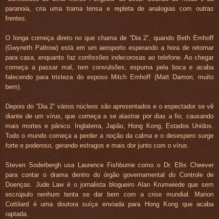
paranoia, cria uma trama tensa e repleta de analogias com outras
frentes.
O longa começa direto no que chama de “Dia 2”, quando Beth Emhoff
(Gwyneth Paltrow) está em um aeroporto esperando a hora de retornar
para casa, enquanto faz confissões indecorosas ao telefone. Ao chegar
começa a passar mal, tem convulsões, espuma pela boca e acaba
falecendo para tristeza do esposo Mitch Emhoff (Matt Damon, muito
bem).
Depois do “Dia 2” vários núcleos são apresentados e o espectador se vê
diante de um vírus, que começa a se alastrar por dias a fio, causando
mais mortes e pânico. Inglaterra, Japão, Hong Kong, Estados Unidos.
Todo o mundo começa a perder a noção da calma e o desespero surge
forte e poderoso, gerando estragos e mais dor junto com o vírus.
Steven Soderbergh usa Laurence Fishburne como o Dr. Ellis Cheever
para contar o drama dentro do órgão governamental do Controle de
Doenças. Jude Law é o jornalista blogueiro Alan Krumwiede que sem
escrúpulo nenhum tenta se dar bem com a crise mundial. Marion
Cottilard é uma doutora suíça enviada para Hong Kong que acaba
raptada.