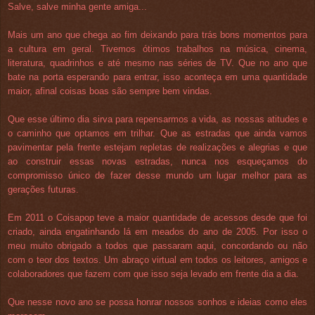
Salve, salve minha gente amiga...
Mais um ano que chega ao fim deixando para trás bons momentos para
a cultura em geral. Tivemos ótimos trabalhos na música, cinema,
literatura, quadrinhos e até mesmo nas séries de TV. Que no ano que
bate na porta esperando para entrar, isso aconteça em uma quantidade
maior, afinal coisas boas são sempre bem vindas.
Que esse último dia sirva para repensarmos a vida, as nossas atitudes e
o caminho que optamos em trilhar. Que as estradas que ainda vamos
pavimentar pela frente estejam repletas de realizações e alegrias e que
ao construir essas novas estradas, nunca nos esqueçamos do
compromisso único de fazer desse mundo um lugar melhor para as
gerações futuras.
Em 2011 o Coisapop teve a maior quantidade de acessos desde que foi
criado, ainda engatinhando lá em meados do ano de 2005. Por isso o
meu muito obrigado a todos que passaram aqui, concordando ou não
com o teor dos textos. Um abraço virtual em todos os leitores, amigos e
colaboradores que fazem com que isso seja levado em frente dia a dia.
Que nesse novo ano se possa honrar nossos sonhos e ideias como eles