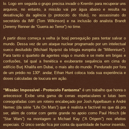
lo. Logo em seguida o grupo precisa invadir o Kremlin para recuperar uns
arquivos, no entanto, a missão vai por água abaixo e resulta na
desativação da agência (o protocolo do título), no assassinato do
secretário da IMF (Tom Wilkinson) e na inclusão do analista Brandt
(Jeremy Renner de “Guerra ao Terror”) no time.
A partir disso começa a velha (e boa) perseguição para tentar salvar o
mundo. Dessa vez de um ataque nuclear programado por um intelectual
sueco desiludido (Michael Nyqvist da trilogia européia de “Millennium”).
Para tanto o quarteto de agentes viaja o mundo e se mete em brigas e
confusões, tal qual a frenética e exuberante sequência em cima do
edifício Burj Khalifa em Dubai, o mais alto do mundo. Pendurado por fora
de um prédio no 130º. andar, Ethan Hunt coloca toda sua experiência e
doses calculadas de loucura em ação.
“Missão: Impossível - Protocolo Fantasma”
é um trabalho que honra o
antecessor. Exibe uma gama de cenas espetaculares e lutas bem
coreografadas com um roteiro encabeçado por Josh Appelbaum e André
Nemec (da série “Life On Mars”) que é realista e factível no que dá pra
ser, além de contar com gente grande no apoio como Paul Hirsch (de
“Star Wars”) na montagem e Michael Kay (“A Origem”) nos efeitos
especiais. O único senão fica por conta da quantidade de humor inserido,