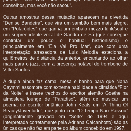
conselhos, mas você não sacou”.
Outras amostras dessa mutação aparecem na divertida
“Denise Bandeira”, que vira um sambão bem mais alegre,
em “Polaróides” que ganha um embalo mezzo funk/soul e
um surpreendente vocal de Sandra de Sá (que consegue
controlar um pouco o habitual histrionismo) e
principalmente em “Ela Vai Pro Mar”, que com uma
interpretação arrasadora de Luiz Melodia estaciona a
quilômetros de distância da anterior, encantando ao olhar
mais para o jazz, com a presença notável do trombone de
Vittor Santos.
A dupla ainda faz cama, mesa e banho para que Nana
Caymmi assombre com extrema habilidade a climática “Flor
da Noite” e insere trechos do escritor alemão Goethe na
atmosfera lounge de “Paradiso”, além de musicar um
poema do escritor britânico John Keats em “A Thing Of
Beauty/Juventude”, que junto com “O Tempo Não Passou”
(originalmente gravada em “Sorte” de 1994 e aqui
interpretada corretamente pela Adriana Calcanhotto) são as
únicas que não faziam parte do álbum concebido em 1997.