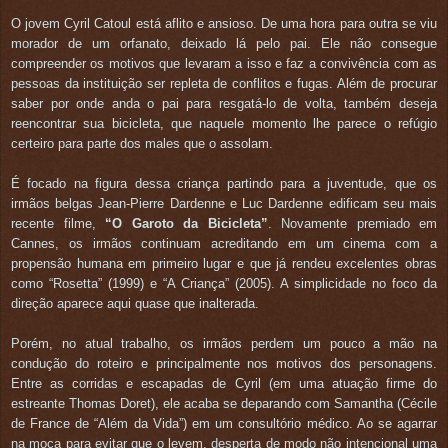
O jovem Cyril Catoul está aflito e ansioso. De uma hora para outra se viu
morador de um orfanato, deixado lá pelo pai. Ele não consegue
compreender os motivos que levaram a isso e faz a convivência com as
pessoas da instituição ser repleta de conflitos e fugas. Além de procurar
saber por onde anda o pai para resgatá-lo de volta, também deseja
reencontrar sua bicicleta, que naquele momento lhe parece o refúgio
certeiro para parte dos males que o assolam.
É focado na figura dessa criança partindo para a juventude, que os
irmãos belgas Jean-Pierre Dardenne e Luc Dardenne edificam seu mais
recente filme,
“O Garoto da Bicicleta”
. Novamente premiado em
Cannes, os irmãos continuam acreditando em um cinema com a
propensão humana em primeiro lugar e que já rendeu excelentes obras
como “Rosetta” (1999) e “A Criança” (2005). A simplicidade no foco da
direção aparece aqui quase que inalterada.
Porém, no atual trabalho, os irmãos perdem um pouco a mão na
condução do roteiro e principalmente nos motivos dos personagens.
Entre as corridas e escapadas de Cyril (em uma atuação firme do
estreante Thomas Doret), ele acaba se deparando com Samantha (Cécile
de France de “Além da Vida”) em um consultório médico. Ao se agarrar
na moça para evitar que o levem, desperta de modo não intencional uma