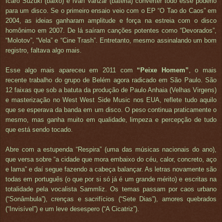
Ícaro Suzuki (baixo) e Ivan Vanzar (bateria) converter todo esse poderio
para um disco. Se o primeiro ensaio veio com o EP “O Tao do Caos” em
2004, as ideias ganharam amplitude e força na estreia com o disco
homônimo em 2007. De lá saíram canções potentes como “Devorados”,
“Molotov”, “Vela” e “Cine Trash”. Entretanto, mesmo assinalando um bom
registro, faltava algo mais.
Esse algo mais apareceu em 2011 com
“Peixe Homem”
, o mais
recente trabalho do grupo de Belém agora radicado em São Paulo. São
12 faixas que sob a batuta da produção de Paulo Anhaia (Velhas Virgens)
e masterização no West West Side Music nos EUA, reflete tudo aquilo
que se esperava da banda em um disco. O peso continua praticamente o
mesmo, mas ganha muito em qualidade, limpeza e percepção de tudo
que está sendo tocado.
Abre com a estupenda “Respira” (uma das músicas nacionais do ano),
que versa sobre “a cidade que mora embaixo do céu, calor, concreto, aço
e lama” e daí segue fazendo a cabeça balançar. As letras novamente são
todas em português (o que por si só já é um grande mérito) e escritas na
totalidade pela vocalista Sammliz. Os temas passam por caos urbano
(“Sonâmbula”), crenças e sacrifícios (“Sete Dias”), amores quebrados
(“Invisível”) e um leve desespero (“A Cicatriz”).