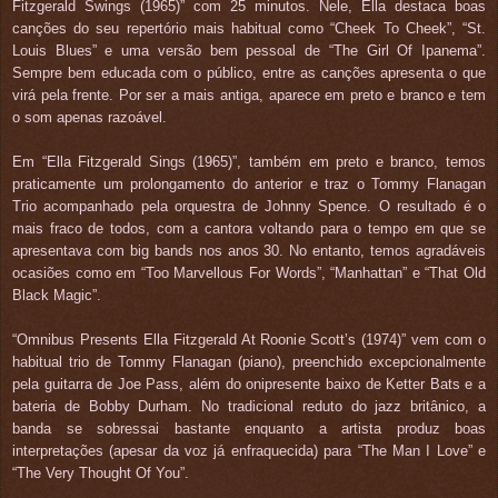
Fitzgerald Swings (1965)” com 25 minutos. Nele, Ella destaca boas
canções do seu repertório mais habitual como “Cheek To Cheek”, “St.
Louis Blues” e uma versão bem pessoal de “The Girl Of Ipanema”.
Sempre bem educada com o público, entre as canções apresenta o que
virá pela frente. Por ser a mais antiga, aparece em preto e branco e tem
o som apenas razoável.
Em “Ella Fitzgerald Sings (1965)”, também em preto e branco, temos
praticamente um prolongamento do anterior e traz o Tommy Flanagan
Trio acompanhado pela orquestra de Johnny Spence. O resultado é o
mais fraco de todos, com a cantora voltando para o tempo em que se
apresentava com big bands nos anos 30. No entanto, temos agradáveis
ocasiões como em “Too Marvellous For Words”, “Manhattan” e “That Old
Black Magic”.
“Omnibus Presents Ella Fitzgerald At Roonie Scott’s (1974)” vem com o
habitual trio de Tommy Flanagan (piano), preenchido excepcionalmente
pela guitarra de Joe Pass, além do onipresente baixo de Ketter Bats e a
bateria de Bobby Durham. No tradicional reduto do jazz britânico, a
banda se sobressai bastante enquanto a artista produz boas
interpretações (apesar da voz já enfraquecida) para “The Man I Love” e
“The Very Thought Of You”.