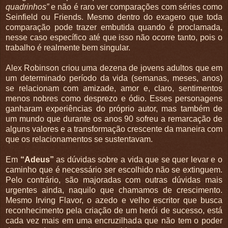
quadrinhos”
e não é raro ver comparações com séries como
Seinfield ou Friends. Mesmo dentro do exagero que toda
comparação pode trazer embutida quando é proclamada,
nesse caso específico até que isso não ocorre tanto, pois o
trabalho é realmente bem singular.
Alex Robinson criou uma dezena de jovens adultos que em
um determinado período da vida (semanas, meses, anos)
se relacionam com amizade, amor e, claro, sentimentos
menos nobres como desprezo e ódio. Esses personagens
ganharam experiências do próprio autor, mas também de
um mundo que durante os anos 90 sofreu a remarcação de
alguns valores e a transformação crescente da maneira com
que os relacionamentos se sustentavam.
Em
“Adeus”
as dúvidas sobre a vida que se quer levar e o
caminho que é necessário ser escolhido não se extinguem.
Pelo contrário, são majoradas com outras dúvidas mais
urgentes ainda, naquilo que chamamos de crescimento.
Mesmo Irving Flavor, o azedo e velho escritor que busca
reconhecimento pela criação de um herói de sucesso, está
cada vez mais em uma encruzilhada que não tem o poder