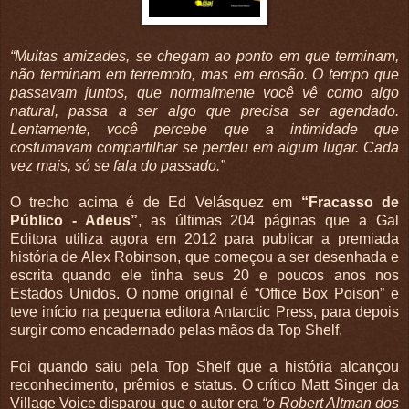
“Muitas amizades, se chegam ao ponto em que terminam,
não terminam em terremoto, mas em erosão. O tempo que
passavam juntos, que normalmente você vê como algo
natural, passa a ser algo que precisa ser agendado.
Lentamente, você percebe que a intimidade que
costumavam compartilhar se perdeu em algum lugar. Cada
vez mais, só se fala do passado.”
O trecho acima é de Ed Velásquez em
“Fracasso de
Público - Adeus”
, as últimas 204 páginas que a Gal
Editora utiliza agora em 2012 para publicar a premiada
história de Alex Robinson, que começou a ser desenhada e
escrita quando ele tinha seus 20 e poucos anos nos
Estados Unidos. O nome original é “Office Box Poison” e
teve início na pequena editora Antarctic Press, para depois
surgir como encadernado pelas mãos da Top Shelf.
Foi quando saiu pela Top Shelf que a história alcançou
reconhecimento, prêmios e status. O crítico Matt Singer da
Village Voice disparou que o autor era
“o Robert Altman dos