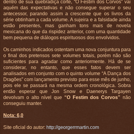
dentro de sua quebradiça corte, “O Festim dos Corvos” vai
aquém das expectativas e não consegue superar o seu
antecessor, parando assim a crescente que os livros da
série obtinham a cada volume. A sujeira e a falsidade ainda
estão presentes, mas ganham tons mais de novela
mexicana do que da rispidez anterior, com uma quantidade
bem pequena de diálogos espirituosos dos envolvidos.
Os caminhos indicados ostentam uma nova conjuntura para
o final dos pretensos sete volumes totais, porém não são
suficientes para agradar como anteriormente. Há de se
considerar, no entanto, que esses fatos devem ser
analisados em conjunto com o quinto volume “A Dança dos
Dragões” com lançamento previsto para esse mês de junho,
pois ele se passará na mesma ordem cronológica. Sobra
então esperar que Jon Snow e Daenerys Targayen
devolvam o alto nível que
“O Festim dos Corvos”
não
conseguiu manter.
Nota: 6,0
Site oficial do autor:
http://georgerrmartin.com