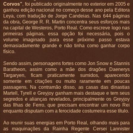
Corvos”
, foi publicado originalmente no exterior em 2005 e
ganhou edição nacional no começo desse ano pela Editora
Leya, com tradução de Jorge Candeias. Nas 644 páginas
da obra, George R. R. Martin concentra seus esforços mais
na capital de Westeros, Porto Real. Como escreve logo nas
primeiras páginas, essa opção foi necessária, pois o
volume imaginado para esse próximo passo estava
demasiadamente grande e não tinha como ganhar corpo
físico.
Sendo assim, personagens fortes como Jon Snow e Stannis
Baratheon, assim como a mãe dos dragões Daenerys
Targaryen, ficam praticamente sumidos, aparecendo
somente em citações ou muito raramente em poucas
passagens. Na contramão disso, as casas das dinastias
Martell, Tyrell e Greyjoy ganham mais destaque e tem seus
segredos e alianças revelados, principalmente os Greyjoy
das Ilhas de Ferro, que precisam encontrar um novo Rei
enquanto disputam com a ferocidade costumeira esse título.
Ao reunir suas energias em Porto Real, olhando mais para
as maquinações da Rainha Regente Cersei Lannister