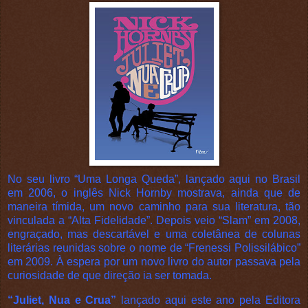
No seu livro “Uma Longa Queda”, lançado aqui no Brasil
em 2006, o inglês Nick Hornby mostrava, ainda que de
maneira tímida, um novo caminho para sua literatura, tão
vinculada a “Alta Fidelidade”. Depois veio “Slam” em 2008,
engraçado, mas descartável e uma coletânea de colunas
literárias reunidas sobre o nome de “Frenessi Polissilábico”
em 2009. À espera por um novo livro do autor passava pela
curiosidade de que direção ia ser tomada.
“Juliet, Nua e Crua”
lançado aqui este ano pela Editora