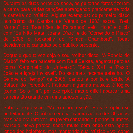
Durante as duas horas de show, as guitarras fortes fizeram
a cama para várias canções abrangendo praticamente toda
a carreira do músico. Alguns exemplos: do primeiro disco
homônimo do Camisa de Vênus de 1983 sacou “Beth
Morreu”, do “Batalhões de Estranhos” veio “Hoje” e o bis
com “Eu Não Matei Joana D’arc” e do “Correndo o Risco”
de 1986 o rockabilly de “Simca Chambord”. Todas
devidamente cantadas pelo público presente.
Daquele que talvez seja o seu melhor disco, “A Panela do
Diabo”, feito em parceria com Raul Seixas, engatou pérolas
como “Carpinteiro do Universo”, “Século XXI” e “Pastor
João e a Igreja Invisível”. Do seu mais recente trabalho, “O
Galope do Tempo” de 2005, cantou a bonita e ácida “A
Balada do Perdedor”. Faltaram algumas músicas é lógico
(como “Só o Fim”, por exemplo), mas é difícil abarcar uma
carreira tão grande em uma apresentação.
S
abe a expressão: “Valeu o ingresso?” Pois é. Aplica-se
perfeitamente. O público era na maioria acima dos 30 anos,
mas não era raro ver um jovem cantando a plenos pulmões.
Marcelo Nova parece saber muito bem onde está agora,
longe dos holofotes, mas mantendo sua música viva, como