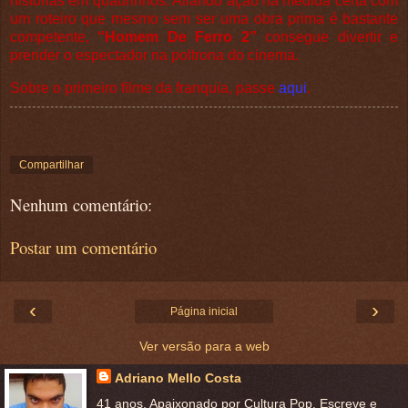
histórias em quadrinhos. Aliando ação na medida certa com
um roteiro que mesmo sem ser uma obra prima é bastante
competente,
“Homem De Ferro 2”
consegue divertir e
prender o espectador na poltrona do cinema.
Sobre o primeiro filme da franquia, passe
aqui
.
Compartilhar
Nenhum comentário:
Postar um comentário
‹
›
Página inicial
Ver versão para a web
Adriano Mello Costa
41 anos. Apaixonado por Cultura Pop. Escreve e