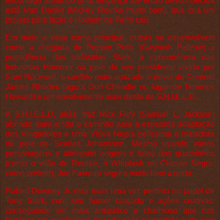
escondido armando uma vingança até então desconhecida
está Ivan Danko (Mickey Rourke muito bem), que cria um
projeto para fazer o Homem de Ferro cair.
Em meio a essa trama principal, outras se desenvolvem
como a chegada de Pepper Potts (Gwyneth Paltrow) a
presidência das Indústrias Stark, a concorrência das
Industrias Hammer na pele do seu presidente vivido por
Sam Rockwell, o conflito entre amizade e dever do Coronel
James Rhodes (agora Don Cheadle no lugar de Terrence
Howard) e um envolvimento mais direto da S.H.I.E.L.D.
A S.H.I.E.L.D, aliás, traz Nick Fury (Samuel L. Jackson)
abrindo mais ainda o caminho para a esperada adaptação
dos Vingadores e uma Viúva Negra belíssima e matadora
na pele de Scarlett Johansson. Mesmo usando vários
personagens e alterando origens e fatos dos quadrinhos
(como o vilão de Rourke, o Whiplash ou Chicote Negro,
como preferir), Jon Favreau segura muito bem a onda.
Robert Downey Jr. está mais uma vez perfeito no papel de
Tony Stark, com seu humor rasgado e ações criativas,
conseguindo ser mais antipático e charmoso que nas