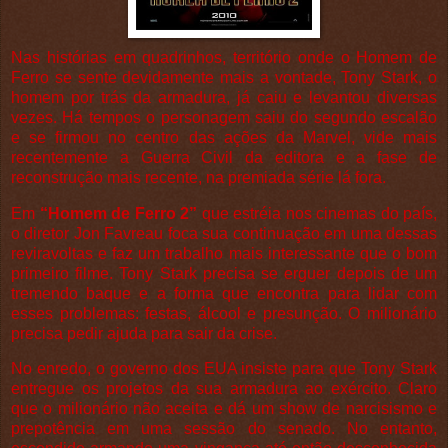
Nas histórias em quadrinhos, território onde o Homem de
Ferro se sente devidamente mais a vontade, Tony Stark, o
homem por trás da armadura, já caiu e levantou diversas
vezes. Há tempos o personagem saiu do segundo escalão
e se firmou no centro das ações da Marvel, vide mais
recentemente a Guerra Civil da editora e a fase de
reconstrução mais recente, na premiada série lá fora.
Em
“Homem de Ferro 2”
que estréia nos cinemas do país,
o diretor Jon Favreau foca sua continuação em uma dessas
reviravoltas e faz um trabalho mais interessante que o bom
primeiro filme. Tony Stark precisa se erguer depois de um
tremendo baque e a forma que encontra para lidar com
esses problemas: festas, álcool e presunção. O milionário
precisa pedir ajuda para sair da crise.
No enredo, o governo dos EUA insiste para que Tony Stark
entregue os projetos da sua armadura ao exército. Claro
que o milionário não aceita e dá um show de narcisismo e
prepotência em uma sessão do senado. No entanto,