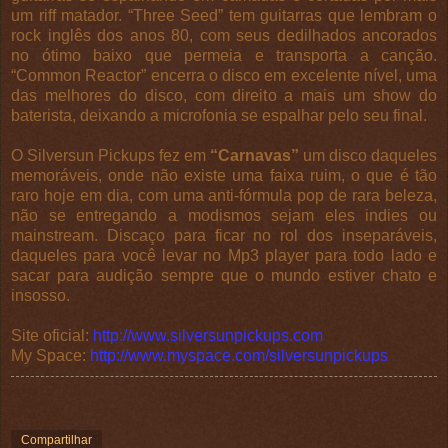
um riff matador. “Three Seed” tem guitarras que lembram o
rock inglês dos anos 80, com seus dedilhados ancorados
no ótimo baixo que permeia e transporta a canção.
“Common Reactor” encerra o disco em excelente nível, uma
das melhores do disco, com direito a mais um show do
baterista, deixando a microfonia se espalhar pelo seu final.
O Silversun Pickups fez em
“Carnavas”
um disco daqueles
memoráveis, onde não existe uma faixa ruim, o que é tão
raro hoje em dia, com uma anti-fórmula pop de rara beleza,
não se entregando a modismos sejam eles indies ou
mainstream. Discaço para ficar no rol dos inseparáveis,
daqueles para você levar no Mp3 player para todo lado e
sacar para audição sempre que o mundo estiver chato e
insosso.
Site oficial:
http://www.silversunpickups.com
My Space:
http://www.myspace.com/silversunpickup
s
Compartilhar