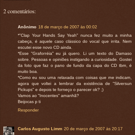
2 comentários:
Anônimo
18 de março de 2007 às 00:02
*"Clap Your Hands Say Yeah" nunca fez muito a minha
cabeça, é aquele caso clássico do vocal que irrita. Nem
escutei esse novo CD ainda.
*Esse "Graforréia" eu já quero. Li um texto do Damaso
sobre. Pessoas e opiniões instigando a curiosidade. Gostei
da foto que faz o pano de fundo da capa do CD tbm, é
muito boa.
*Como eu sou uma relaxada com coisas que me indicam,
agora que voltei a lembrar da existência de "Silversun
Pickups" e depois te forneço o parecer ok? ;)
Vamos ao "Inocentes" amanhã?
Beijocas p ti
Responder
Carlos Augusto Limm
20 de março de 2007 às 20:17