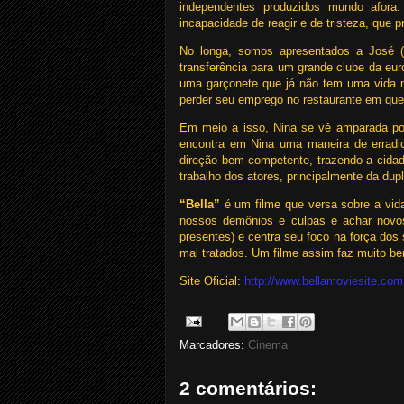
independentes produzidos mundo afora
incapacidade de reagir e de tristeza, que
No longa, somos apresentados a José (
transferência para um grande clube da eu
uma garçonete que já não tem uma vida mu
perder seu emprego no restaurante em que 
Em meio a isso, Nina se vê amparada por
encontra em Nina uma maneira de erradi
direção bem competente, trazendo a ci
trabalho dos atores, principalmente da dupl
“Bella”
é um filme que versa sobre a vida,
nossos demônios e culpas e achar novo
presentes) e centra seu foco na força d
mal tratados. Um filme assim faz muito b
Site Oficial:
http://www.bellamoviesite.com
Marcadores:
Cinema
2 comentários: