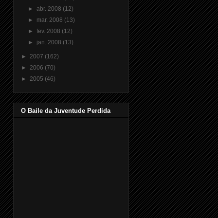
►
abr. 2008
(12)
►
mar. 2008
(13)
►
fev. 2008
(12)
►
jan. 2008
(13)
►
2007
(162)
►
2006
(70)
►
2005
(46)
O Baile da Juventude Perdida