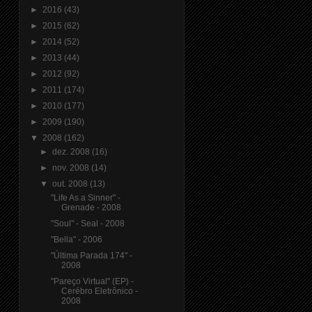
►
2016
(43)
►
2015
(62)
►
2014
(52)
►
2013
(44)
►
2012
(92)
►
2011
(174)
►
2010
(177)
►
2009
(190)
▼
2008
(162)
►
dez. 2008
(16)
►
nov. 2008
(14)
▼
out. 2008
(13)
"Life As a Sinner" -
Grenade - 2008
"Soul" - Seal - 2008
"Bella" - 2006
"Última Parada 174" -
2008
"Pareço Virtual" (EP) -
Cerébro Eletrônico -
2008