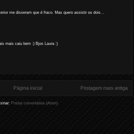
erior me disseram que é fraco. Mas quero assistir os dois...
is mais caiu bem :) Bjos Laura :)
Página inicial
Postagem mais antiga
sinar:
Postar comentários (Atom)