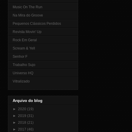
Music On The Run
Na Mira do Groove
Pequenos Clássicos Perdidos
Revista Movin' Up
Rock Em Geral
Scream & Yell
Senhor F
Trabalho Sujo
Universo HQ
Vitralizado
Arquivo do blog
►
2020
(19)
►
2019
(31)
►
2018
(21)
►
2017
(46)