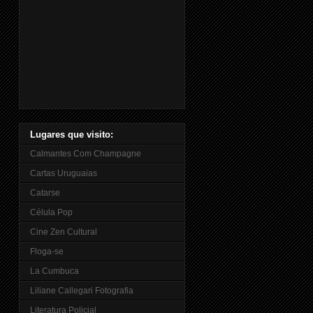
Lugares que visito:
Calmantes Com Champagne
Cartas Uruguaias
Catarse
Célula Pop
Cine Zen Cultural
Floga-se
La Cumbuca
Liliane Callegari Fotografia
Literatura Policial