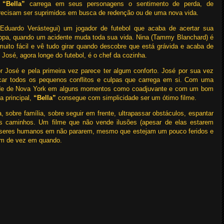
.
“Bella”
carrega em seus personagens o sentimento de perda, de
 precisam ser suprimidos em busca de redenção ou de uma nova vida.
Eduardo Verástegui) um jogador de futebol que acaba de acertar sua
ropa, quando um acidente muda toda sua vida. Nina (Tammy Blanchard) é
ito fácil e vê tudo girar quando descobre que está grávida e acaba de
José, agora longe do futebol, é o chef da cozinha.
 José e pela primeira vez parece ter algum conforto. José por sua vez
car todos os pequenos conflitos e culpas que carrega em si. Com uma
dade de Nova York em alguns momentos como coadjuvante e com um bom
a principal,
“Bella”
consegue com simplicidade ser um ótimo filme.
 sobre família, sobre seguir em frente, ultrapassar obstáculos, espantar
s caminhos. Um filme que não vende ilusões (apesar de elas estarem
os seres humanos em não pararem, mesmo que estejam um pouco feridos e
em de vez em quando.