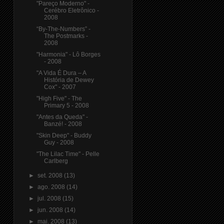
"Pareço Moderno" -
Cerébro Eletrônico -
2008
“By-The-Numbers” -
The Postmarks -
2008
"Harmonia" - Lô Borges
- 2008
"A Vida É Dura – A
História de Dewey
Cox" - 2007
"High Five" - The
Primary 5 - 2008
"Antes da Queda" -
Banzé! - 2008
"Skin Deep" - Buddy
Guy - 2008
"The Lilac Time" - Pelle
Carlberg
►
set. 2008
(13)
►
ago. 2008
(14)
►
jul. 2008
(15)
►
jun. 2008
(14)
►
mai. 2008
(13)