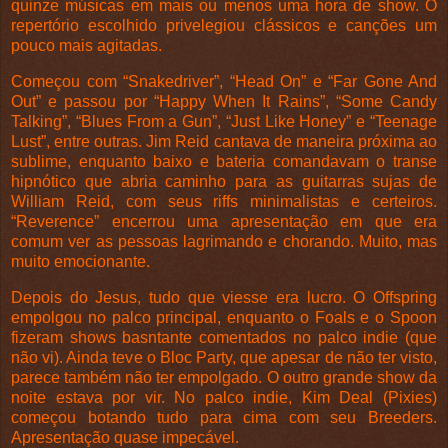
quinze músicas em mais ou menos uma hora de show. O
repertório escolhido privelegiou clássicos e canções um
pouco mais agitadas.
Começou com “Snakedriver”, “Head On” e “Far Gone And
Out” e passou por “Happy When It Rains”, “Some Candy
Talking”, “Blues From a Gun”, “Just Like Honey” e “Teenage
Lust”, entre outras. Jim Reid cantava de maneira próxima ao
sublime, enquanto baixo e bateria comandavam o transe
hipnótico que abria caminho para as guitarras sujas de
William Reid, com seus riffs minimalistas e certeiros.
“Reverence” encerrou uma apresentação em que era
comum ver as pessoas lagrimando e chorando. Muito, mas
muito emocionante.
Depois do Jesus, tudo que viesse era lucro. O Offspring
empolgou no palco principal, enquanto o Foals e o Spoon
fizeram shows basntante comentados no palco indie (que
não vi). Ainda teve o Bloc Party, que apesar de não ter visto,
parece também não ter empolgado. O outro grande show da
noite estava por vir. No palco indie, Kim Deal (Pixies)
começou botando tudo para cima com seu Breeders.
Apresentação quase impecável.