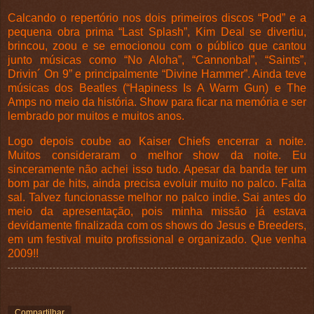
Calcando o repertório nos dois primeiros discos “Pod” e a
pequena obra prima “Last Splash”, Kim Deal se divertiu,
brincou, zoou e se emocionou com o público que cantou
junto músicas como “No Aloha”, “Cannonbal”, “Saints”,
Drivin´ On 9” e principalmente “Divine Hammer”. Ainda teve
músicas dos Beatles (“Hapiness Is A Warm Gun) e The
Amps no meio da história. Show para ficar na memória e ser
lembrado por muitos e muitos anos.
Logo depois coube ao Kaiser Chiefs encerrar a noite.
Muitos consideraram o melhor show da noite. Eu
sinceramente não achei isso tudo. Apesar da banda ter um
bom par de hits, ainda precisa evoluir muito no palco. Falta
sal. Talvez funcionasse melhor no palco indie. Sai antes do
meio da apresentação, pois minha missão já estava
devidamente finalizada com os shows do Jesus e Breeders,
em um festival muito profissional e organizado. Que venha
2009!!
Compartilhar