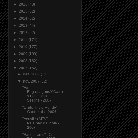
►
2016
(43)
►
2015
(62)
►
2014
(52)
►
2013
(44)
►
2012
(92)
►
2011
(174)
►
2010
(177)
►
2009
(190)
►
2008
(162)
▼
2007
(162)
►
dez. 2007
(12)
▼
nov. 2007
(12)
"As
Engrenagens"/"Carro
s-Fantasma" -
Sestine - 2007
"Lindo Triste Mundo" -
Gardenais - 2006
"Acústico MTV" -
Paulinho da Viola -
2007
"Bandeirante" - Os