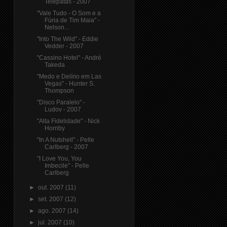
Telepatas - 2007
"Vale Tudo - O Som e a
Fúria de Tim Maia" -
Nelson...
"Into The Wild" - Eddie
Vedder - 2007
"Cassino Hotel" - André
Takeda
"Medo e Delírio em Las
Vegas" - Hunter S.
Thompson
"Disco Paralelo" -
Ludov - 2007
"Alta Fidelidade" - Nick
Hornby
"In A Nutshell" - Pelle
Carlberg - 2007
"I Love You, You
Imbecile" - Pelle
Carlberg
►
out. 2007
(11)
►
set. 2007
(12)
►
ago. 2007
(14)
►
jul. 2007
(10)