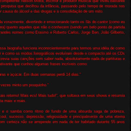
 competente Nelson Motta, escritor e produtor musical que viveu bastante
esquisa que decifrou da infância, passando pelo tempo de morada nos
r causa do álcool e das drogas e a consolidação de um mito.
da vorazmente, divertindo e emocionando tanto os fãs do cantor (como eu
bra) quanto aqueles que não o conhecem (sendo um belo ponto de partida
andes nomes como Erasmo e Roberto Carlos, Jorge Ben, João Gilberto,
essa biografia funciona inconscientemente para termos uma idéia de como
lor e como os modos fonográficos evoluíram desde o compacto até os CDs
revia suas canções sem saber nada, absolutamente nada de partituras e
cativante que cunhou algumas frases incríveis como:
rduras e açúcar. Em duas semanas perdi 14 dias.”
 vezes minto um pouquinho.”
ais retorno! Mais eco! Mais tudo!”, que soltava em seus shows e resumia
ia mais e mais.
k e o samba como ritmo de fundo de uma absurda saga de pobreza,
lcool, sucesso, depressão, religiosidade e principalmente de uma eterna
om certeza não se arrepende em nada de ter habitado durante 55 anos