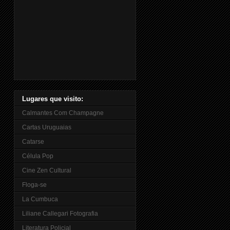
Lugares que visito:
Calmantes Com Champagne
Cartas Uruguaias
Catarse
Célula Pop
Cine Zen Cultural
Floga-se
La Cumbuca
Liliane Callegari Fotografia
Literatura Policial