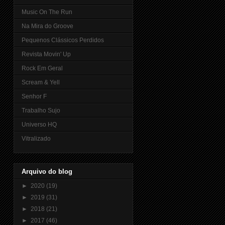
Music On The Run
Na Mira do Groove
Pequenos Clássicos Perdidos
Revista Movin' Up
Rock Em Geral
Scream & Yell
Senhor F
Trabalho Sujo
Universo HQ
Vitralizado
Arquivo do blog
►
2020
(19)
►
2019
(31)
►
2018
(21)
►
2017
(46)