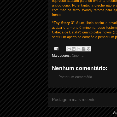
equívoco acabam parando em uma creche, n
antigo dono. No entanto, a creche não é 
com mão de ferro. Woody retorna para aju
frente.
“Toy Story 3”
é um libelo bonito e envo
acabar e a morte é iminente, esse testem
Cabeça de Batata”) quanto pelos novos (c
sentir um aperto no coração e pensar um p
Marcadores:
Cinema
Nenhum comentário:
Postar um comentário
Postagem mais recente
As