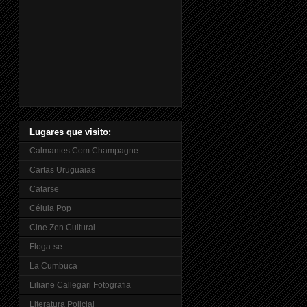
Lugares que visito:
Calmantes Com Champagne
Cartas Uruguaias
Catarse
Célula Pop
Cine Zen Cultural
Floga-se
La Cumbuca
Liliane Callegari Fotografia
Literatura Policial