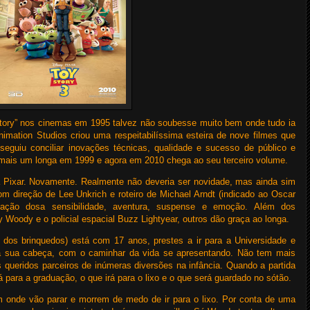
ory” nos cinemas em 1995 talvez não soubesse muito bem onde tudo ia
nimation Studios criou uma respeitabilíssima esteira de nove filmes que
seguiu conciliar inovações técnicas, qualidade e sucesso de público e
ou mais um longa em 1999 e agora em 2010 chega ao seu terceiro volume.
 Pixar. Novamente. Realmente não deveria ser novidade, mas ainda sim
m direção de Lee Unkrich e roteiro de Michael Arndt (indicado ao Oscar
ação dosa sensibilidade, aventura, suspense e emoção. Além dos
 Woody e o policial espacial Buzz Lightyear, outros dão graça ao longa.
os brinquedos) está com 17 anos, prestes a ir para a Universidade e
a sua cabeça, com o caminhar da vida se apresentando. Não tem mais
queridos parceiros de inúmeras diversões na infância. Quando a partida
á para a graduação, o que irá para o lixo e o que será guardado no sótão.
 onde vão parar e morrem de medo de ir para o lixo. Por conta de uma