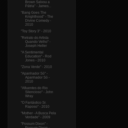
Brown Salvou a
Pátria” - James...
“Bang Goes The
Knighthood” - The
Divine Comedy -
2010
"Toy Story 3" - 2010
"Retrato do Artista
Quando Velho" -
Joseph Heller
"A Sentimental
Education" - Rod
Jones - 2010
"Zona Verde" - 2010
"Apanhador Só" -
Apanhador Só -
2010
"Afluentes do Rio
Silencioso" - John
Wray
"O Fantástico Sr.
Raposo" - 2010
"Mother - A Busca Pela
Verdade" - 2009
"Possum Dixon" -
Possum Dixon -