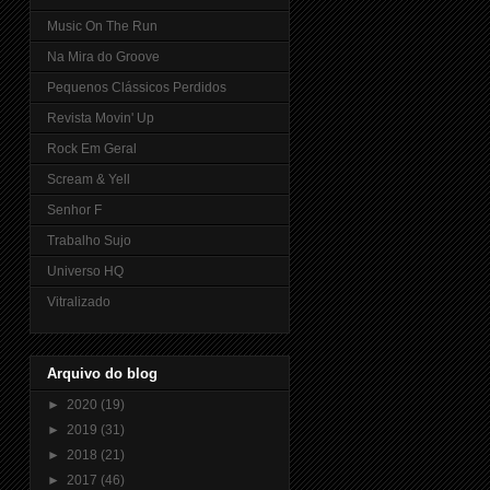
Music On The Run
Na Mira do Groove
Pequenos Clássicos Perdidos
Revista Movin' Up
Rock Em Geral
Scream & Yell
Senhor F
Trabalho Sujo
Universo HQ
Vitralizado
Arquivo do blog
►
2020
(19)
►
2019
(31)
►
2018
(21)
►
2017
(46)