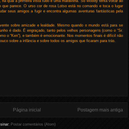
a qual a primeira vista tudo é uma maravilha. Só Woody tenta voltar ao
o que parece. O urso cor de rosa Lotso está no comando e toca o lugar
dar seus amigos a fugir e encontra algumas aventuras fantásticas pela
lvente sobre amizade e lealdade. Mesmo quando o mundo está para se
unho é dado. É engraçado, tanto pelos velhos personagens (como o “Sr.
omo o “Ken”), e também é emocionante. Nos momentos finais é difícil não
ouco sobre a infância e sobre todos os amigos que ficaram para trás.
Página inicial
Postagem mais antiga
sinar:
Postar comentários (Atom)