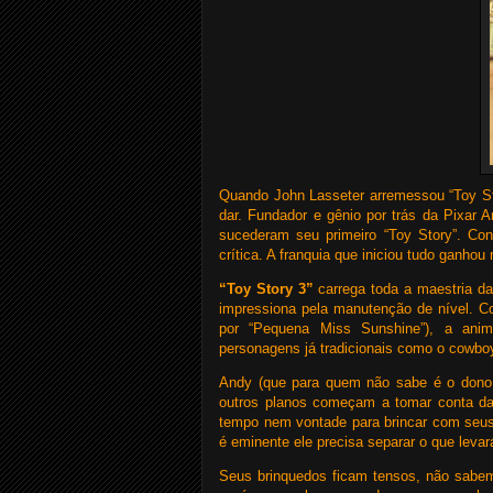
Quando John Lasseter arremessou “Toy St
dar. Fundador e gênio por trás da Pixar A
sucederam seu primeiro “Toy Story”. Con
crítica. A franquia que iniciou tudo ganh
“Toy Story 3”
carrega toda a maestria da
impressiona pela manutenção de nível. Co
por “Pequena Miss Sunshine”), a anim
personagens já tradicionais como o cowboy
Andy (que para quem não sabe é o dono d
outros planos começam a tomar conta d
tempo nem vontade para brincar com seus 
é eminente ele precisa separar o que levar
Seus brinquedos ficam tensos, não sabem