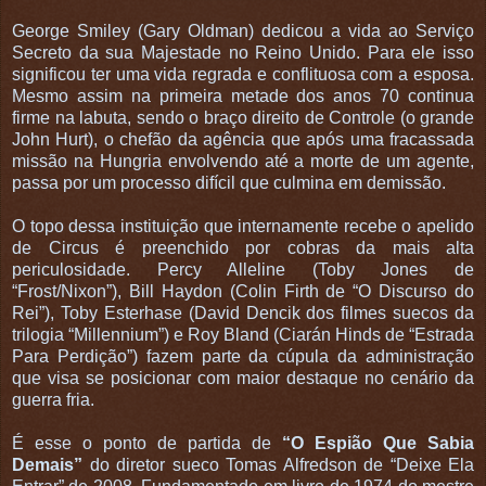
George Smiley (Gary Oldman) dedicou a vida ao Serviço
Secreto da sua Majestade no Reino Unido. Para ele isso
significou ter uma vida regrada e conflituosa com a esposa.
Mesmo assim na primeira metade dos anos 70 continua
firme na labuta, sendo o braço direito de Controle (o grande
John Hurt), o chefão da agência que após uma fracassada
missão na Hungria envolvendo até a morte de um agente,
passa por um processo difícil que culmina em demissão.
O topo dessa instituição que internamente recebe o apelido
de Circus é preenchido por cobras da mais alta
periculosidade. Percy Alleline (Toby Jones de
“Frost/Nixon”), Bill Haydon (Colin Firth de “O Discurso do
Rei”), Toby Esterhase (David Dencik dos filmes suecos da
trilogia “Millennium”) e Roy Bland (Ciarán Hinds de “Estrada
Para Perdição”) fazem parte da cúpula da administração
que visa se posicionar com maior destaque no cenário da
guerra fria.
É esse o ponto de partida de
“O Espião Que Sabia
Demais”
do diretor sueco Tomas Alfredson de “Deixe Ela