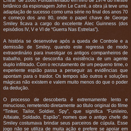
Entrar” de 2008. Fundamentado em livro de 1974 do mestre
britânico da espionagem John Le Carré, a obra já teve uma
adaptação de sucesso como uma série no final dos anos 70
e começo dos ano 80, onde o papel chave de George
Smiley ficava a cargo do excelente Alec Guinness (dos
episódios IV, V e VI de “Guerra Nas Estrelas”).
A história se desenvolve após a queda de Controle e a
demissão de Smiley, quando este regressa de modo
extraordinário para investigar os antigos companheiros de
trabalho, pois se desconfia da existência de um agente
duplo infiltrado. Com o recrutamento de um pequeno time, o
experiente espião passa a perseguir as evidências que
apontam para o traidor. Os tempos são outros e soluções
mágicas não existem e valem muito menos do que o poder
da dedução.
O processo de descoberta é extremamente lento e
minucioso, remetendo diretamente ao título original do filme
“Tinker, Tailor, Soldier, Spy”, que significa “Funileiro,
Alfaiate, Soldado, Espião”, nomes que o antigo chefe de
Smiley costumava brindar seus parceiros de cúpula. Esse
jogo não se utiliza de muita ação e prefere se apoiar em