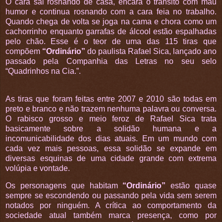
O cara sai rosnando de casa, encara o trânsito com mau
humor e continua rosnando com a cara feia no trabalho.
Quando chega de volta se joga na cama e chora como um
cachorrinho enquanto garrafas de álcool estão espalhadas
pelo chão. Esse é o teor de uma das 115 tiras que
compõem
“Ordinário”
do paulista Rafael Sica, lançado ano
passado pela Companhia das Letras no seu selo
“Quadrinhos na Cia.”.
As tiras que foram feitas entre 2007 e 2010 são todas em
preto e branco e não trazem nenhuma palavra ou conversa.
O rabisco grosso e meio feroz de Rafael Sica trata
basicamente sobre a solidão humana e a
incomunicabilidade dos dias atuais. Em um mundo com
cada vez mais pessoas, essa solidão se expande em
diversas esquinas de uma cidade grande com extrema
volúpia e vontade.
Os personagens que habitam
“Ordinário”
estão quase
sempre se escondendo ou passando pela vida sem serem
notados por ninguém. A crítica ao comportamento da
sociedade atual também marca presença, como por