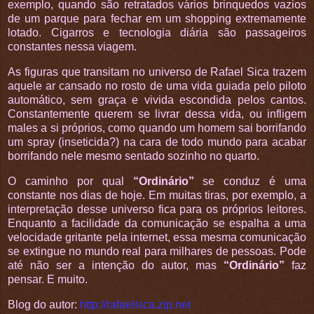
exemplo, quando são retratados vários brinquedos vazios
de um parque para fechar em um shopping extremamente
lotado. Cigarros e tecnologia diária são passageiros
constantes nessa viagem.
As figuras que transitam no universo de Rafael Sica trazem
aquele ar cansado no rosto de uma vida guiada pelo piloto
automático, sem graça e vivida escondida pelos cantos.
Constantemente querem se livrar dessa vida, ou infligem
males a si próprios, como quando um homem sai borrifando
um spray (inseticida?) na cara de todo mundo para acabar
borrifando nele mesmo sentado sozinho no quarto.
O caminho por qual
“Ordinário”
se conduz é uma
constante nos dias de hoje. Em muitas tiras, por exemplo, a
interpretação desse universo fica para os próprios leitores.
Enquanto a facilidade da comunicação se espalha a uma
velocidade gritante pela internet, essa mesma comunicação
se extingue no mundo real para milhares de pessoas. Pode
até não ser a intenção do autor, mas
“Ordinário”
faz
pensar. E muito.
Blog do autor:
http://rafaelsica.zip.net