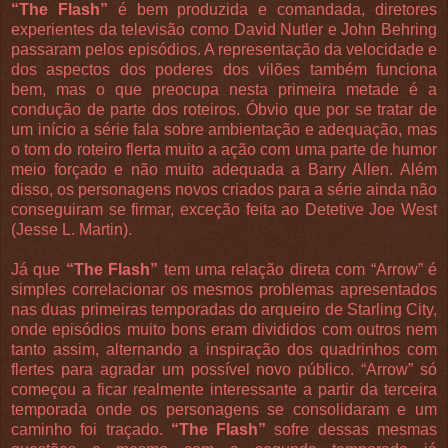
“The Flash”
é bem produzida e comandada, diretores
experientes da televisão como David Nutler e John Behring
passaram pelos episódios. A representação da velocidade e
dos aspectos dos poderes dos vilões também funciona
bem, mas o que preocupa nesta primeira metade é a
condução de parte dos roteiros. Óbvio que por se tratar de
um início a série fala sobre ambientação e adequação, mas
o tom do roteiro flerta muito a ação com uma parte de humor
meio forçado e não muito adequada a Barry Allen. Além
disso, os personagens novos criados para a série ainda não
conseguiram se firmar, exceção feita ao Detetive Joe West
(Jesse L. Martin).
Já que
“The Flash”
tem uma relação direta com “Arrow” é
simples correlacionar os mesmos problemas apresentados
nas duas primeiras temporadas do arqueiro de Starling City,
onde episódios muito bons eram divididos com outros nem
tanto assim, alternando a inspiração dos quadrinhos com
flertes para agradar um possível novo público. “Arrow” só
começou a ficar realmente interessante a partir da terceira
temporada onde os personagens se consolidaram e um
caminho foi traçado.
“The Flash”
sofre dessas mesmas