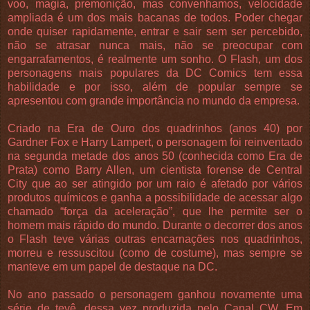
voo, magia, premonição, mas convenhamos, velocidade
ampliada é um dos mais bacanas de todos. Poder chegar
onde quiser rapidamente, entrar e sair sem ser percebido,
não se atrasar nunca mais, não se preocupar com
engarrafamentos, é realmente um sonho. O Flash, um dos
personagens mais populares da DC Comics tem essa
habilidade e por isso, além de popular sempre se
apresentou com grande importância no mundo da empresa.
Criado na Era de Ouro dos quadrinhos (anos 40) por
Gardner Fox e Harry Lampert, o personagem foi reinventado
na segunda metade dos anos 50 (conhecida como Era de
Prata) como Barry Allen, um cientista forense de Central
City que ao ser atingido por um raio é afetado por vários
produtos químicos e ganha a possibilidade de acessar algo
chamado “força da aceleração”, que lhe permite ser o
homem mais rápido do mundo. Durante o decorrer dos anos
o Flash teve várias outras encarnações nos quadrinhos,
morreu e ressuscitou (como de costume), mas sempre se
manteve em um papel de destaque na DC.
No ano passado o personagem ganhou novamente uma
série de tevê, dessa vez produzida pelo Canal CW. Em