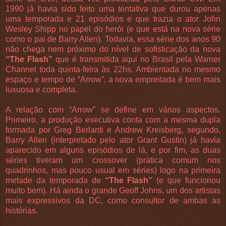
1990 já havia sido feito uma tentativa que durou apenas
uma temporada e 21 episódios e que trazia o ator John
Wesley Shipp no papel do herói (e que está na nova série
como o pai de Barry Allen). Todavia, essa série dos anos 90
não chega nem próximo do nível de sofisticação da nova
“The Flash”
que é transmitida aqui no Brasil pela Warner
Channel toda quinta-feira às 22hs. Ambientada no mesmo
espaço e tempo de “Arrow”, a nova empreitada é bem mais
luxuosa e completa.
A relação com “Arrow” se define em vários aspectos.
Primeiro, a produção executiva conta com a mesma dupla
formada por Greg Berlanti e Andrew Kreisberg, segundo,
Barry Allen (interpretado pelo ator Grant Gustin) já havia
aparecido em alguns episódios de lá, e por fim, as duas
séries tiveram um crossover (prática comum nos
quadrinhos, mas pouco usual em séries) logo na primeira
metade da temporada de
“The Flash”
(e que funcionou
muito bem). Há ainda o grande Geoff Johns, um dos artistas
mais expressivos da DC, como consultor de ambas as
histórias.