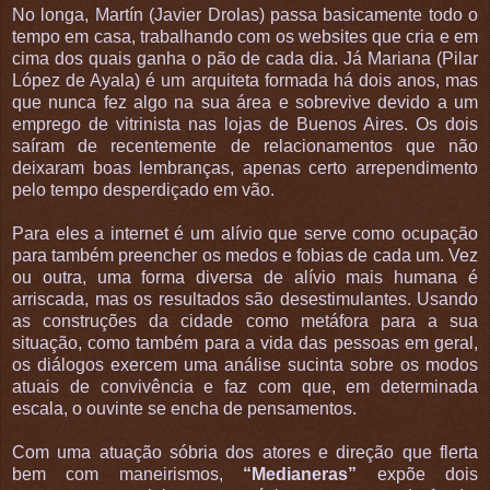
No longa, Martín (Javier Drolas) passa basicamente todo o
tempo em casa, trabalhando com os websites que cria e em
cima dos quais ganha o pão de cada dia. Já Mariana (Pilar
López de Ayala) é um arquiteta formada há dois anos, mas
que nunca fez algo na sua área e sobrevive devido a um
emprego de vitrinista nas lojas de Buenos Aires. Os dois
saíram de recentemente de relacionamentos que não
deixaram boas lembranças, apenas certo arrependimento
pelo tempo desperdiçado em vão.
Para eles a internet é um alívio que serve como ocupação
para também preencher os medos e fobias de cada um. Vez
ou outra, uma forma diversa de alívio mais humana é
arriscada, mas os resultados são desestimulantes. Usando
as construções da cidade como metáfora para a sua
situação, como também para a vida das pessoas em geral,
os diálogos exercem uma análise sucinta sobre os modos
atuais de convivência e faz com que, em determinada
escala, o ouvinte se encha de pensamentos.
Com uma atuação sóbria dos atores e direção que flerta
bem com maneirismos,
“Medianeras”
expõe dois