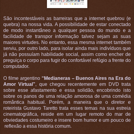
São incontestáveis as barreiras que a internet quebrou (e
quebra) na nossa vida. A possibilidade de estar conectado
de modo instantâneo a qualquer pessoa do mundo e a
facilidade de transpor informação talvez sejam as suas
maiores virtudes. No entanto, essa mesma internet também
serviu, por outro lado, para isolar ainda mais indivíduos que
já não possuíam habilidade social, assim como encher de
preguiça o corpo para fugir do confortável refúgio a frente do
computador.
O filme argentino
“Medianeras – Buenos Aires na Era do
Amor Virtual”
, que chegou recentemente em DVD trata
sobre esse afastamento e essa solidão, encobrindo isto
sobre os panos de uma relação amorosa de uma comédia
romântica habitual. Porém, a maneira que o diretor e
roteirista Gustavo Taretto trata esses temas na sua estreia
cinematográfica, reside em um lugar remoto do mar de
obviedades costumeiro e insere bom humor e um pouco de
reflexão a essa história comum.