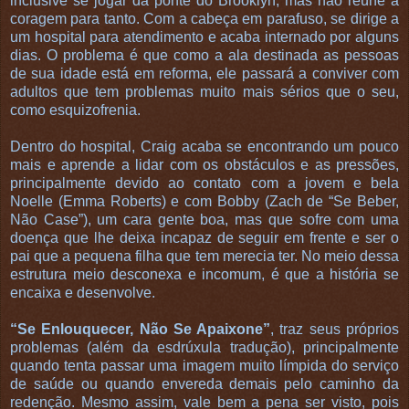
inclusive se jogar da ponte do Brooklyn, mas não reúne a
coragem para tanto. Com a cabeça em parafuso, se dirige a
um hospital para atendimento e acaba internado por alguns
dias. O problema é que como a ala destinada as pessoas
de sua idade está em reforma, ele passará a conviver com
adultos que tem problemas muito mais sérios que o seu,
como esquizofrenia.
Dentro do hospital, Craig acaba se encontrando um pouco
mais e aprende a lidar com os obstáculos e as pressões,
principalmente devido ao contato com a jovem e bela
Noelle (Emma Roberts) e com Bobby (Zach de “Se Beber,
Não Case”), um cara gente boa, mas que sofre com uma
doença que lhe deixa incapaz de seguir em frente e ser o
pai que a pequena filha que tem merecia ter. No meio dessa
estrutura meio desconexa e incomum, é que a história se
encaixa e desenvolve.
“Se Enlouquecer, Não Se Apaixone”
, traz seus próprios
problemas (além da esdrúxula tradução), principalmente
quando tenta passar uma imagem muito límpida do serviço
de saúde ou quando envereda demais pelo caminho da
redenção. Mesmo assim, vale bem a pena ser visto, pois