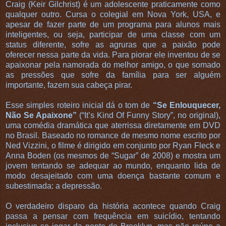
Craig (Keir Gilchrist) é um adolescente praticamente como
qualquer outro. Cursa o colegial em Nova York, USA, e
apesar de fazer parte de um programa para alunos mais
inteligentes, ou seja, participar de uma classe com um
status diferente, sofre as agruras que a paixão pode
oferecer nessa parte da vida. Para piorar ele inventou de se
apaixonar pela namorada do melhor amigo, o que somado
as pressões que sofre da família para ser alguém
importante, fazem sua cabeça pirar.
Esse simples roteiro inicial dá o tom de
“Se Enlouquecer,
Não Se Apaixone”
(“It’s Kind Of Funny Story”, no original),
uma comédia dramática que aterrissa diretamente em DVD
no Brasil. Baseado no romance de mesmo nome escrito por
Ned Vizzini, o filme é dirigido em conjunto por Ryan Fleck e
Anna Boden (os mesmos de “Sugar” de 2008) e mostra um
jovem tentando se adequar ao mundo, enquanto lida de
modo desajeitado com uma doença bastante comum e
subestimada: a depressão.
O verdadeiro disparo da história acontece quando Craig
passa a pensar com frequência em suicídio, tentando