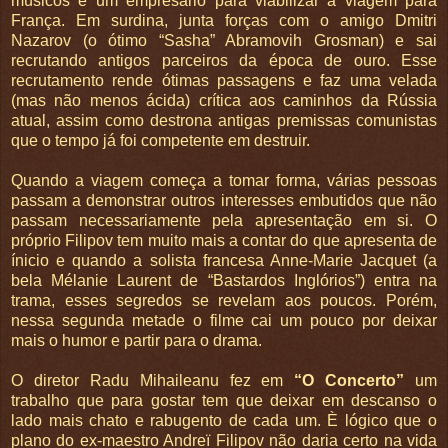
músicos e um empresário para viabilizar a viagem para
França. Em surdina, junta forças com o amigo Dmitri
Nazarov (o ótimo “Sasha” Abramovih Grosman) e sai
recrutando antigos parceiros da época de ouro. Esse
recrutamento rende ótimas passagens e faz uma velada
(mas não menos ácida) crítica aos caminhos da Rússia
atual, assim como destrona antigas premissas comunistas
que o tempo já foi competente em destruir.
Quando a viagem começa a tomar forma, várias pessoas
passam a demonstrar outros interesses embutidos que não
passam necessariamente pela apresentação em si. O
próprio Filipov tem muito mais a contar do que apresenta de
ínicio e quando a solista francesa Anne-Marie Jacquet (a
bela Mélanie Laurent de “Bastardos Inglórios”) entra na
trama, esses segredos se revelam aos poucos. Porém,
nessa segunda metade o filme cai um pouco por deixar
mais o humor e partir para o drama.
O diretor Radu Mihaileanu fez em
“O Concerto”
um
trabalho que para gostar tem que deixar em descanso o
lado mais chato e rabugento de cada um. È lógico que o
plano do ex-maestro Andreï Filipov não daria certo na vida