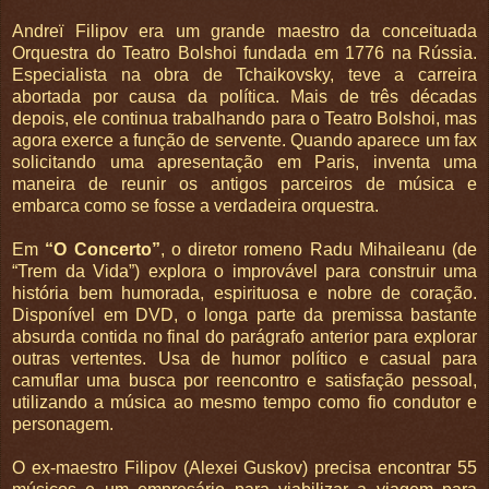
Andreï Filipov era um grande maestro da conceituada
Orquestra do Teatro Bolshoi fundada em 1776 na Rússia.
Especialista na obra de Tchaikovsky, teve a carreira
abortada por causa da política. Mais de três décadas
depois, ele continua trabalhando para o Teatro Bolshoi, mas
agora exerce a função de servente. Quando aparece um fax
solicitando uma apresentação em Paris, inventa uma
maneira de reunir os antigos parceiros de música e
embarca como se fosse a verdadeira orquestra.
Em
“O Concerto”
, o diretor romeno Radu Mihaileanu (de
“Trem da Vida”) explora o improvável para construir uma
história bem humorada, espirituosa e nobre de coração.
Disponível em DVD, o longa parte da premissa bastante
absurda contida no final do parágrafo anterior para explorar
outras vertentes. Usa de humor político e casual para
camuflar uma busca por reencontro e satisfação pessoal,
utilizando a música ao mesmo tempo como fio condutor e
personagem.
O ex-maestro Filipov (Alexei Guskov) precisa encontrar 55