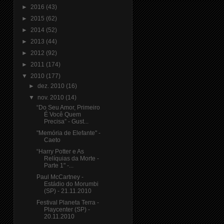
►
2016
(43)
►
2015
(62)
►
2014
(52)
►
2013
(44)
►
2012
(92)
►
2011
(174)
▼
2010
(177)
►
dez. 2010
(16)
▼
nov. 2010
(14)
“Do Seu Amor, Primeiro
É Você Quem
Precisa” - Gust...
"Memória de Elefante" -
Caeto
“Harry Potter e As
Relíquias da Morte -
Parte 1" -...
Paul McCartney -
Estádio do Morumbi
(SP) - 21.11.2010
Festival Planeta Terra -
Playcenter (SP) -
20.11.2010