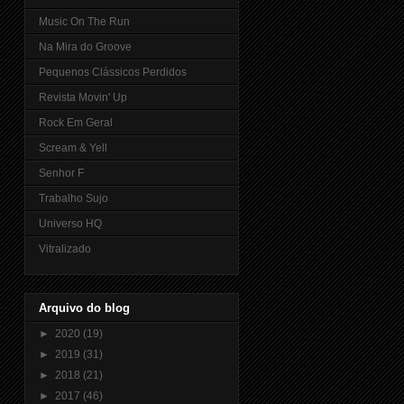
Music On The Run
Na Mira do Groove
Pequenos Clássicos Perdidos
Revista Movin' Up
Rock Em Geral
Scream & Yell
Senhor F
Trabalho Sujo
Universo HQ
Vitralizado
Arquivo do blog
►
2020
(19)
►
2019
(31)
►
2018
(21)
►
2017
(46)