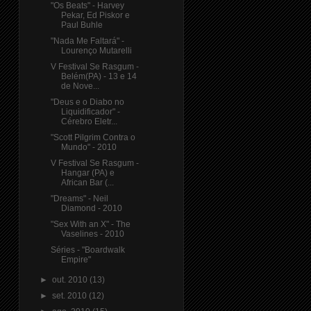
"Os Beats" - Harvey
Pekar, Ed Piskor e
Paul Buhle
"Nada Me Faltará" -
Lourenço Mutarelli
V Festival Se Rasgum -
Belém(PA) - 13 e 14
de Nove...
"Deus e o Diabo no
Liquidificador" -
Cérebro Eletr...
"Scott Pilgrim Contra o
Mundo" - 2010
V Festival Se Rasgum -
Hangar (PA) e
African Bar (...
"Dreams" - Neil
Diamond - 2010
"Sex With an X" - The
Vaselines - 2010
Séries - "Boardwalk
Empire"
►
out. 2010
(13)
►
set. 2010
(12)