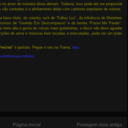
 no amor de maneira óbvia demais. Todavia, isso pode até ser proposital
são cantadas e o alinhamento delas com cantores populares de outrora.
aixa título, do country rock de “Faltou Luz”, da influência de Mutantes
tensioso de “Girando Em Descompasso” e da bonita “Posso Me Perder”.
meio alta e gosta de coisas mais guitarreiras, o disco não deve agradar
anções de amor e músicas bem tocadas e executadas, pode ser um prato
recisa”
é gratuito. Pegue o seu na Trama,
aqui
.
votellesosescolhidos
Página inicial
Postagem mais antiga