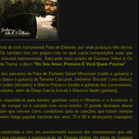
nda de rock instrumental Pata de Elefante, por onde já lançou três discos
 Ele também tem um projeto solo no qual canta composições suas que
 vínculos instrumentais. Batizando esse projeto de Gustavo Telles & Os
l da Trama, o disco
“Do Seu Amor, Primeiro É Você Quem Precisa”
.
os parceiros de Pata de Elefante Daniel Mossman (violão e guitarra) e
o (baixo e guitarra) do Tenente Cascavel, Jerônimo “Bocudo” Lima (baixo),
no Leães (teclados) e Márcio Petracco (violão e guitarra) dos Locomotores,
ulados, além de Diego Garcia (vocal) e Maurício Nader (guitarra).
es esporádicas para bandas gaúchas como o Ultramen e o Acústicos &
e de compor só é saciada com essa estréia. O grande destaque desse
entais que servem como condutoras para as canções que tratam sempre
oneiro brega popular nacional dos anos 70 e 80 e alcançando roupagens
construídas e tem um envolvimento luxuoso dos instrumentos que são
à boa mixagem e masterização de Thomas Dreher. As letras de Gustavo