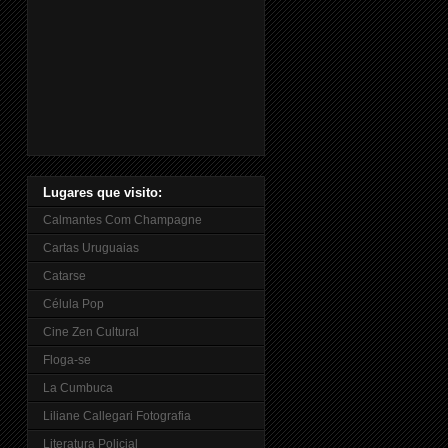
Lugares que visito:
Calmantes Com Champagne
Cartas Uruguaias
Catarse
Célula Pop
Cine Zen Cultural
Floga-se
La Cumbuca
Liliane Callegari Fotografia
Literatura Policial