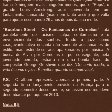
trama é ninguém mais, ninguém menos, que o “Pops”, o
grande Louis Armstrong, aqui convertido em um
fantasminha camarada (mas nem tanto assim) que volta
para ajudar esse bando 26 anos depois da sua morte.
“Bourbon Street – Os Fantasmas de Cornelius”
trata
paralelamente de racismo, culpa, conformismo e o
envelhecimento dos sonhos. Tendo o jazz como
coadjuvante ativo encanta não somente aos amantes do
estilo, mas estende-se aos apaixonados por música. A
busca de Alvin por Cornelius e, por conseguinte, pela
juventude perdida, esbarra em uma bonita frase do
compositor George Gershwin que diz:
“De certo modo, a
vida é como o jazz. É melhor quando se improvisa”
.
P.S:
O álbum representa apenas a primeira parte. A
segunda tinha lançamento previsto na França para o
segundo semestre desse ano e, se assim ocorrer, deve
desembarcar por aqui em 2013.
Nota: 9,5