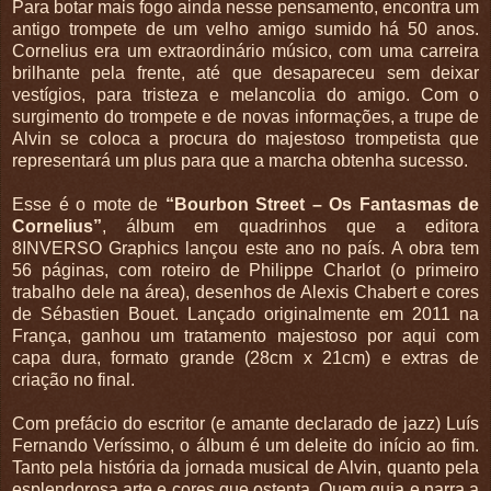
Para botar mais fogo ainda nesse pensamento, encontra um
antigo trompete de um velho amigo sumido há 50 anos.
Cornelius era um extraordinário músico, com uma carreira
brilhante pela frente, até que desapareceu sem deixar
vestígios, para tristeza e melancolia do amigo. Com o
surgimento do trompete e de novas informações, a trupe de
Alvin se coloca a procura do majestoso trompetista que
representará um plus para que a marcha obtenha sucesso.
Esse é o mote de
“Bourbon Street – Os Fantasmas de
Cornelius”
, álbum em quadrinhos que a editora
8INVERSO Graphics lançou este ano no país. A obra tem
56 páginas, com roteiro de Philippe Charlot (o primeiro
trabalho dele na área), desenhos de Alexis Chabert e cores
de Sébastien Bouet. Lançado originalmente em 2011 na
França, ganhou um tratamento majestoso por aqui com
capa dura, formato grande (28cm x 21cm) e extras de
criação no final.
Com prefácio do escritor (e amante declarado de jazz) Luís
Fernando Veríssimo, o álbum é um deleite do início ao fim.
Tanto pela história da jornada musical de Alvin, quanto pela
esplendorosa arte e cores que ostenta. Quem guia e narra a