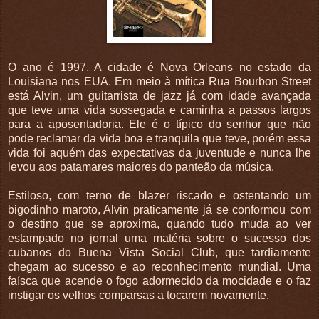
O ano é 1997. A cidade é Nova Orleans no estado da
Louisiana nos EUA. Em meio à mítica Rua Bourbon Street
está Alvin, um guitarrista de jazz já com idade avançada
que teve uma vida sossegada e caminha a passos largos
para a aposentadoria. Ele é o típico do senhor que não
pode reclamar da vida boa e tranquila que teve, porém essa
vida foi aquém das expectativas da juventude e nunca lhe
levou aos patamares maiores do panteão da música.
Estiloso, com terno de blazer riscado e ostentando um
bigodinho maroto, Alvin praticamente já se conformou com
o destino que se aproxima, quando tudo muda ao ver
estampado no jornal uma matéria sobre o sucesso dos
cubanos do Buena Vista Social Club, que tardiamente
chegam ao sucesso e ao reconhecimento mundial. Uma
faísca que acende o fogo adormecido da mocidade e o faz
instigar os velhos comparsas a tocarem novamente.