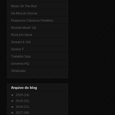
Music On The Run
Na Mira do Groove
Pequenos Clássicos Perdidos
Revista Movin' Up
Rock Em Geral
Scream & Yell
Senhor F
Trabalho Sujo
Universo HQ
Vitralizado
Arquivo do blog
►
2020
(19)
►
2019
(31)
►
2018
(21)
►
2017
(46)