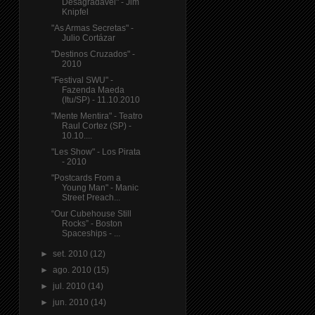
Desagradável" - Jim
Knipfel
"As Armas Secretas" -
Julio Cortázar
"Destinos Cruzados" -
2010
"Festival SWU" -
Fazenda Maeda
(Itu/SP) - 11.10.2010
"Mente Mentira" - Teatro
Raul Cortez (SP) -
10.10....
"Les Show" - Los Pirata
- 2010
"Postcards From a
Young Man" - Manic
Street Preach...
“Our Cubehouse Still
Rocks” - Boston
Spaceships - ...
►
set. 2010
(12)
►
ago. 2010
(15)
►
jul. 2010
(14)
►
jun. 2010
(14)