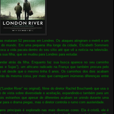
stas mataram 52 pessoas em Londres. Os ataques atingiram o metrô e um
s do mundo. Em uma pequena ilha longe da cidade, Elizabeth Sommers
oca a vida pacata dentro do seu sítio até que vê a notícia na televisão.
a sua filha, que se mudou para Londres para estudar.
dar atrás da filha. Enquanto faz sua busca aparece no seu caminho
as e Sujas”), um africano radicado na França que também procura pelo
não vê desde que o mesmo tinha 6 anos. Os caminhos dos dois acabam
trás da mesma coisa, por mais que carreguem inúmeras diferenças entre
(“London River” no original), filme do diretor Rachid Bouchareb que usa o
o de vista sobre diversidade e aceitação, expandindo-o também para um
 dois estranhos que apesar de diferentes acabam se unindo durante uma
r para o drama piegas, mas o diretor controla o rumo com austeridade.
ns principais é explorado nas mais diversas cores. Ela é cristã, ele é