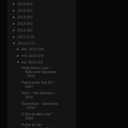
►
2016
(43)
►
2015
(62)
►
2014
(52)
►
2013
(44)
►
2012
(92)
►
2011
(174)
▼
2010
(177)
►
dez. 2010
(16)
►
nov. 2010
(14)
▼
out. 2010
(13)
“Write About Love” -
Belle and Sebastian
- 2010
"Fabricando Tom Zé" -
2007
"Kick" - The Splinters -
2010
"Ganeshas" - Ganeshas
- 2010
"O Sol do Meio Dia" -
2009
"A Arte de Ser