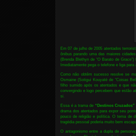
Em 07 de julho de 2005 atentados terrori
ônibus parando uma das maiores cidade
(Brenda Blethyn de “O Barato de Grace”) t
Imediatamente pega o telefone e liga para 
Como não obtêm sucesso resolve se man
Osmaine (Sotigui Kouyaté de “Coisas Bel
filho sumido após os atentados e que 
convergindo e logo percebem que estão a
si.
Essa é a trama de
“Destinos Cruzados”
drama dos atentados para expor seu pont
pouco de religião e política. O tema de
tragédia pessoal poderia muito bem escapa
O antagonismo entre a dupla de personage