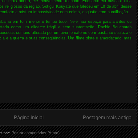
a é mais aberta, ele incrivelmente fechado. Enquanto ela busca a filha
os religiosos da região. Sotigui Kouyaté que faleceu em 18 de abril desse
conforto e mistura impassividade com calma, angústia com humilhação.
abalha em tom menor o tempo todo. Nele não espaço para alardes ou
ratada como um alicerce frágil e sem sustentação. Rachid Bouchareb
 pessoas comuns alterado por um evento externo com bastante sutileza e
ncia e a guerra e suas conseqüências. Um filme triste e amordaçado, mas
Página inicial
Postagem mais antiga
sinar:
Postar comentários (Atom)