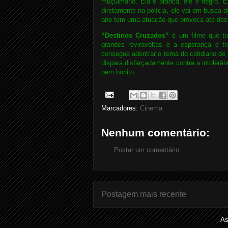
muçulmano. Ela é branca, ele é negro. El
diretamente na polícia, ele vai em busca d
ano tem uma atuação que provoca até des
“Destinos Cruzados”
é um filme que tr
grandes reviravoltas e a esperança é t
consegue adentrar o tema do cotidiano de
dispara disfarçadamente contra a intolerâ
bem bonito.
Marcadores:
Cinema
Nenhum comentário:
Postar um comentário
Postagem mais recente
As