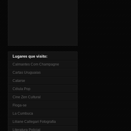
Lugares que visito:
Calmantes Com Champagne
Cartas Uruguaias
Catarse
Célula Pop
Cine Zen Cultural
Floga-se
La Cumbuca
Liliane Callegari Fotografia
Literatura Policial