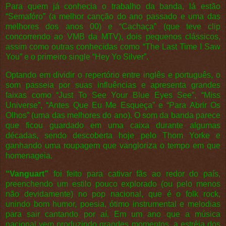
Para quem já conhecia o trabalho da banda, lá estão
“Semafóro” (a melhor canção do ano passado e uma das
melhores dos anos 00) e “Cachaça” (que teve clip
concorrendo ao VMB da MTV), dois pequenos clássicos,
assim como outras conhecidas como “The Last Time I Saw
You” e o primeiro single “Hey Yo Silver”.
Optando em dividir o repertório entre inglês e português, o
som passeia por suas influências e apresenta grandes
faixas como “Just To See Your Blue Eyes See”, “Miss
Universe”, “Antes Que Eu Me Esqueça” e “Para Abrir Os
Olhos” (uma das melhores do ano). O som da banda parece
que ficou guardado em uma caixa durante algumas
décadas, sendo descoberta hoje pelo Thom Yorke e
ganhando uma roupagem que vangloriza o tempo em que
homenageia.
“Vanguart”
foi feito para cativar fãs ao redor do país,
preenchendo um estilo pouco explorado (ou pelo menos
não devidamente) no pop nacional, que é o folk rock,
unindo bom humor, poesia, ótimo instrumental e melodias
para sair cantando por aí. Em um ano que a música
nacional vem produzindo grandes momentos, a estréia dos