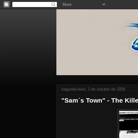
segunda-feira, 2 de outubro de 2006
"Sam´s Town" - The Kill