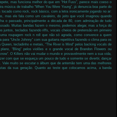
e repete, mas funciona melhor do que em “Hot Fuss”, parece mais coeso o
ira música de trabalho “When You Were Young”, já denuncia boa parte do
s tocado como rock, rock básico, com a letra ironicamente jogando no ar:
, mas ele fala como um cavaleiro, do jeito que você imaginou quando
olha o passado, principalmente a década de 80, com admiração de tudo
passado. Muitas bandas fazem o mesmo, podemos alegar, mas a força do
os juntos, teclados fazendo riffs, vocais cheios de pretensão em primeiro
m uma roupagem rock n roll que não só agrada, como convence a quem
 para “Uncle Johnny” com sua guitarra repetitiva fazendo o clima para os
a Queen, tecladinho e metais, “The River is Mind” pelos backing vocals de
plano, “Bling” pelos violões e o grande vocal de Brandon Flowers ou
now”. O Killers não vai mudar o mundo e provavelmente nem a sua vida,
zer com que se esqueça um pouco de tudo e somente se divertir, dançar
o. Vale muito se escutar o álbum que de antemão tem uma das melhores
stas da sua geração. Quanto ao teste que colocamos acima, a banda