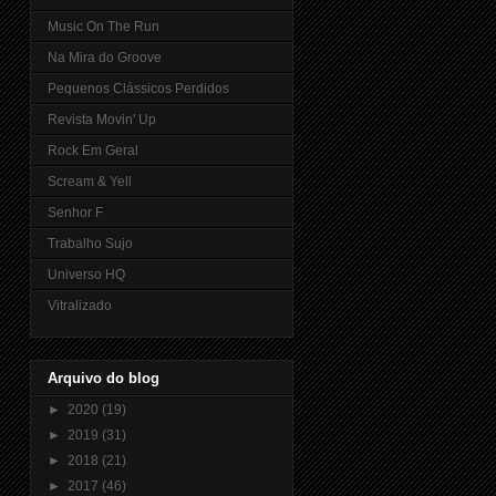
Music On The Run
Na Mira do Groove
Pequenos Clássicos Perdidos
Revista Movin' Up
Rock Em Geral
Scream & Yell
Senhor F
Trabalho Sujo
Universo HQ
Vitralizado
Arquivo do blog
►
2020
(19)
►
2019
(31)
►
2018
(21)
►
2017
(46)