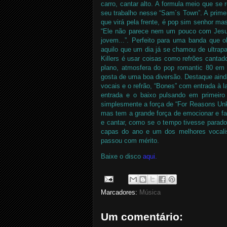
carro, cantar alto. A formula meio que s
seu trabalho nesse “Sam´s Town”. A prime
que virá pela frente, é pop sim senhor ma
“Ele não parece nem um pouco com Jesus
jovem...”. Perfeito para uma banda que 
aquilo que um dia já se chamou de ultra
Killers é usar coisas como refrões cantad
plano, atmosfera do pop romantic 80 e
gosta de uma boa diversão. Destaque ainda
vocais e o refrão, “Bones” com entrada à l
entrada e o baixo pulsando em primeiro 
simplesmente a força de “For Reasons Unk
mas tem a grande força de emocionar e fa
e cantar, como se o tempo tivesse parad
capas do ano e um dos melhores vocali
passou com mérito.
Baixe o disco
aqui
.
Marcadores:
Música
Um comentário: