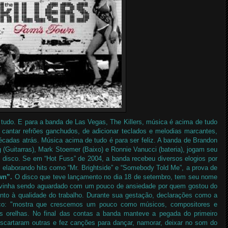
 tudo. E para a banda de Las Vegas, The Killers, música é acima de tudo
e cantar refrões ganchudos, de adicionar teclados e melodias marcantes,
cadas atrás. Música acima de tudo é para ser feliz. A banda de Brandon
g (Guitarras), Mark Stoemer (Baixo) e Ronnie Vanucci (bateria), jogam seu
o disco. Se em “Hot Fuss” de 2004, a banda recebeu diversos elogios por
 elaborando hits como “Mr. Brightside” e “Somebody Told Me”, a prova de
wn”.
O disco que teve lançamento no dia 18 de setembro, tem seu nome
e vinha sendo aguardado com um pouco de ansiedade por quem gostou do
anto à qualidade do trabalho. Durante sua gestação, declarações como a
sco: "mostra que crescemos um pouco como músicos, compositores e
s orelhas. No final das contas a banda manteve a pegada do primeiro
escartaram outras e fez canções para dançar, namorar, deixar no som do