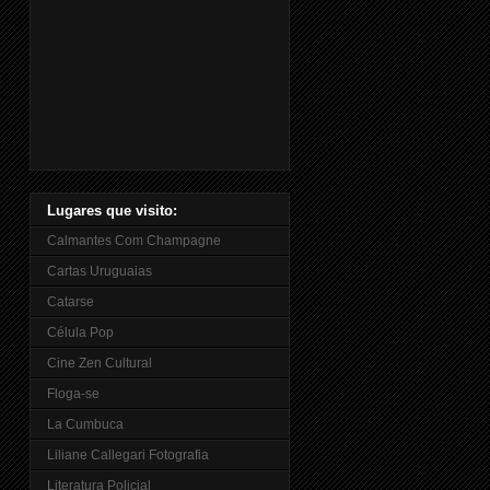
Lugares que visito:
Calmantes Com Champagne
Cartas Uruguaias
Catarse
Célula Pop
Cine Zen Cultural
Floga-se
La Cumbuca
Liliane Callegari Fotografia
Literatura Policial