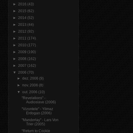
►
2016
(43)
►
2015
(62)
►
2014
(52)
►
2013
(44)
►
2012
(92)
►
2011
(174)
►
2010
(177)
►
2009
(190)
►
2008
(162)
►
2007
(162)
▼
2006
(70)
►
dez. 2006
(9)
►
nov. 2006
(8)
▼
out. 2006
(10)
"Revelations" -
Audioslave (2006)
"Vizontele" - Yilmaz
Erdogan (2006)
"Manderlay" - Lars Von
Trier (2005)
"Return to Cookie