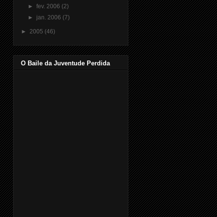
►
fev. 2006
(2)
►
jan. 2006
(7)
►
2005
(46)
O Baile da Juventude Perdida