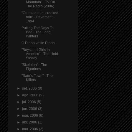
Mountain" - TV On
The Radio (2006)
"Crooked rain, crooked
rain" - Pavement -
1994
Putting The Days To
Bed - The Long
Winters
O Diabo veste Prada
"Boys and Girls in
America" - The Hold
Steady
"Skeleton" - The
Figurines
"Sam´s Town" - The
Killers
►
set. 2006
(8)
►
ago. 2006
(9)
►
jul. 2006
(5)
►
jun. 2006
(3)
►
mai. 2006
(6)
►
abr. 2006
(1)
►
mar. 2006
(2)