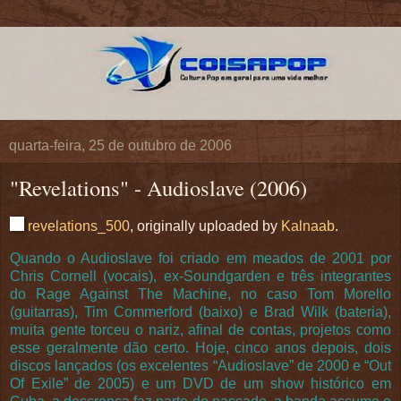
quarta-feira, 25 de outubro de 2006
"Revelations" - Audioslave (2006)
revelations_500
, originally uploaded by
Kalnaab
.
Quando o Audioslave foi criado em meados de 2001 por
Chris Cornell (vocais), ex-Soundgarden e três integrantes
do Rage Against The Machine, no caso Tom Morello
(guitarras), Tim Commerford (baixo) e Brad Wilk (bateria),
muita gente torceu o nariz, afinal de contas, projetos como
esse geralmente dão certo. Hoje, cinco anos depois, dois
discos lançados (os excelentes “Audioslave” de 2000 e “Out
Of Exile” de 2005) e um DVD de um show histórico em