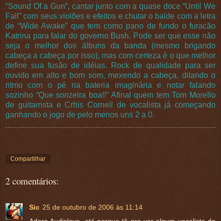
“Sound Of a Gun”, cantar junto com a quase doce “Until We
Fall” com seus violões e efeitos e chutar o balde com a letra
de “Wide Awake” que tem como pano de fundo o furacão
Katrina para falar do governo Bush. Pode ser que esse não
seja o melhor dos álbuns da banda (mesmo brigando
cabeça a cabeça por isso), mas com certeza é o que melhor
define sua fusão de idéias. Rock de qualidade para ser
ouvido em alto e bom som, mexendo a cabeça, ditando o
ritmo com o pé na bateria imaginária e notar falando
sozinho “Que sonzeira boa!!” Afinal quem tem Tom Morello
de guitarrista e Crhis Cornell de vocalista já começando
ganhando o jogo de pelo menos uns 2 a 0.
Compartilhar
2 comentários:
Sic
25 de outubro de 2006 às 11:14
Adoro Audislave, até porque tô pra ver algum vocalista de