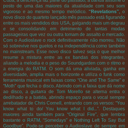
Cuba, a descrença faz parte do passado, a banda assume o
posto de uma das maiores da atualidade com seu som
vigoroso e ao mesmo tempo melódico.
“Revelations”,
o
novo disco do quarteto lançado mês passado está figurando
entre os mais vendidos dos USA, galgando mais um degrau
e se consolidando em detrimento de tantas modas
passageiras que vez ou outra tomam de assalto o mercado.
Com o Audioslave o rock definitivamente não morreu. Não
só sobrevive nos guetos e na independência como também
no mainstream. Esse novo disco talvez seja o que melhor
resume a mistura entre as ex bandas dos integrantes,
aliando a melodia e o peso do Soundgarden com o ritmo e
a energia do RATM. O som dá uma aliviada, ganha em
diversidade, amplia mais o horizonte e utiliza o funk como
ferramenta musical em faixas como “One and The Same” e
“Moth” que fecha o disco. Abrindo com a faixa que dá nome
ao disco, a guitarra de Tom Morello se alterna entra o
dedilhado e a batida, abrindo espaço para o vocal sempre
arrebatador de Chris Cornell, entrando com os versos: “You
know what to do/ You know what I did...”. Destaques
maiores ainda também para “Original Fire”, que lembra
bastante o RATM, “Somedays” e Nothing Left To Say But
Goodbye”. Pode-se perceber o Audioslave de sempre em