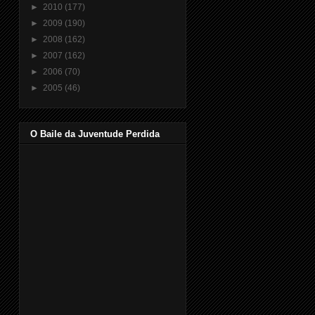
►
2010
(177)
►
2009
(190)
►
2008
(162)
►
2007
(162)
►
2006
(70)
►
2005
(46)
O Baile da Juventude Perdida