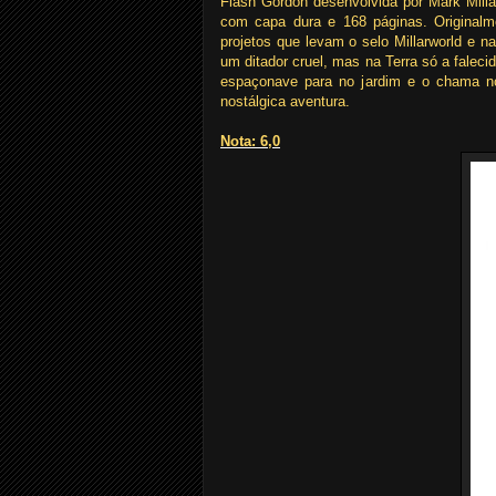
Flash Gordon desenvolvida por Mark Milla
com capa dura e 168 páginas. Origina
projetos que levam o selo Millarworld e n
um ditador cruel, mas na Terra só a falec
espaçonave para no jardim e o chama n
nostálgica aventura.
Nota: 6,0