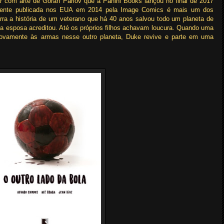
r com arte de Goran Parlov que a Panini Books lançou no final de 2017
lmente publicada nos EUA em 2014 pela Image Comics é mais um dos
arra a história de um veterano que há 40 anos salvou todo um planeta de
ida esposa acreditou. Até os próprios filhos achavam loucura. Quando uma
ovamente às armas nesse outro planeta, Duke revive e parte em uma