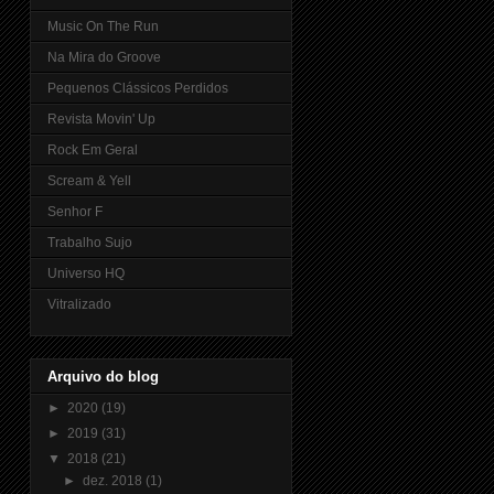
Music On The Run
Na Mira do Groove
Pequenos Clássicos Perdidos
Revista Movin' Up
Rock Em Geral
Scream & Yell
Senhor F
Trabalho Sujo
Universo HQ
Vitralizado
Arquivo do blog
►
2020
(19)
►
2019
(31)
▼
2018
(21)
►
dez. 2018
(1)