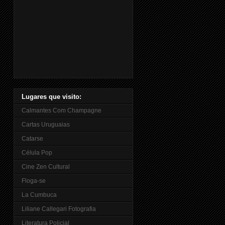
Lugares que visito:
Calmantes Com Champagne
Cartas Uruguaias
Catarse
Célula Pop
Cine Zen Cultural
Floga-se
La Cumbuca
Liliane Callegari Fotografia
Literatura Policial