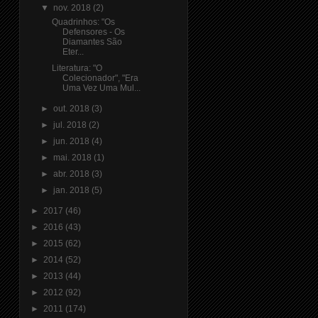
▼
nov. 2018
(2)
Quadrinhos: "Os
Defensores - Os
Diamantes São
Eter...
Literatura: "O
Colecionador", "Era
Uma Vez Uma Mul...
►
out. 2018
(3)
►
jul. 2018
(2)
►
jun. 2018
(4)
►
mai. 2018
(1)
►
abr. 2018
(3)
►
jan. 2018
(5)
►
2017
(46)
►
2016
(43)
►
2015
(62)
►
2014
(52)
►
2013
(44)
►
2012
(92)
►
2011
(174)