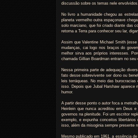
discussão sobre os temas nele envolvidos
No livro a humanidade chegou as estrela
planeta vermelho outra espaçonave cheg
solo marciano, que foi criado diante das 
retorna a Terra para conhecer seu lar, dig
Assim que Valentine Michael Smith (esse 
mudanças, cai logo nos braços do gover
melhor sirva aos próprios interesses. P
chamada Gillian Boardman entram no seu 
Nessa primeira parte de adequação dive
fato desse sobrevivente ser dono ou benef
leis terráqueas. No meio das burocracias
isso. Depois que Jubal Harshaw aparece n
humor.
A partir desse ponto o autor foca a metral
Heinlein que nunca acreditou em Deus e t
governos na plenitude. Foi um escritor r
exemplo, e expunha conceitos libertários
isso, além da misoginia sempre presente n
Mesmo publicado em 1961, a essência d