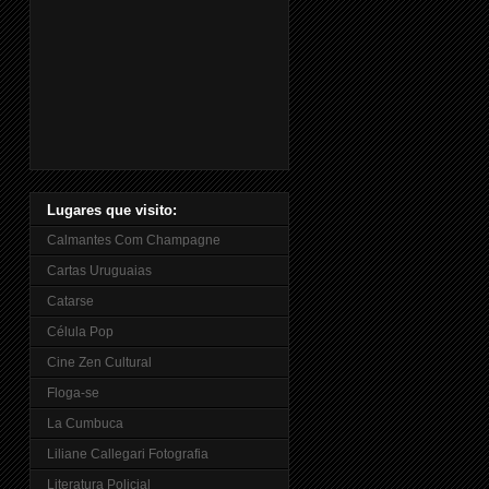
Lugares que visito:
Calmantes Com Champagne
Cartas Uruguaias
Catarse
Célula Pop
Cine Zen Cultural
Floga-se
La Cumbuca
Liliane Callegari Fotografia
Literatura Policial