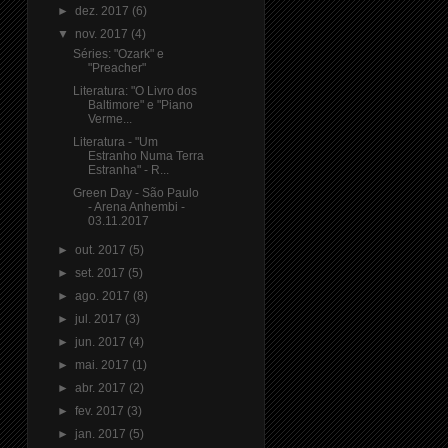
►
dez. 2017
(6)
▼
nov. 2017
(4)
Séries: "Ozark" e
"Preacher"
Literatura: "O Livro dos
Baltimore" e "Piano
Verme...
Literatura - "Um
Estranho Numa Terra
Estranha" - R...
Green Day - São Paulo
- Arena Anhembi -
03.11.2017
►
out. 2017
(5)
►
set. 2017
(5)
►
ago. 2017
(8)
►
jul. 2017
(3)
►
jun. 2017
(4)
►
mai. 2017
(1)
►
abr. 2017
(2)
►
fev. 2017
(3)
►
jan. 2017
(5)