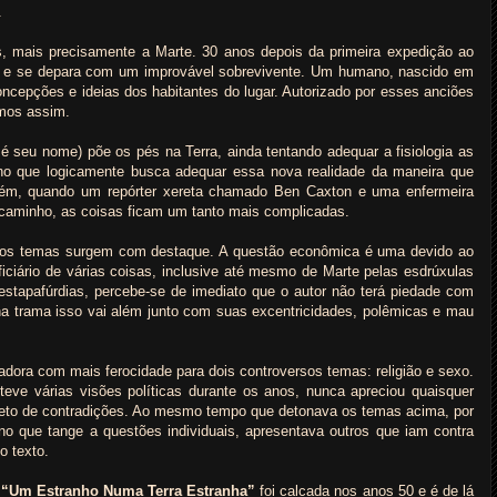
.
s, mais precisamente a Marte. 30 anos depois da primeira expedição ao
a e se depara com um improvável sobrevivente. Um humano, nascido em
concepções e ideias dos habitantes do lugar. Autorizado por esses anciões
amos assim.
é seu nome) põe os pés na Terra, ainda tentando adequar a fisiologia as
no que logicamente busca adequar essa nova realidade da maneira que
orém, quando um repórter xereta chamado Ben Caxton e uma enfermeira
caminho, as coisas ficam um tanto mais complicadas.
rsos temas surgem com destaque. A questão econômica é uma devido ao
iciário de várias coisas, inclusive até mesmo de Marte pelas esdrúxulas
 estapafúrdias, percebe-se de imediato que o autor não terá piedade com
a trama isso vai além junto com suas excentricidades, polêmicas e mau
hadora com mais ferocidade para dois controversos temas: religião e sexo.
eve várias visões políticas durante os anos, nunca apreciou quaisquer
epleto de contradições. Ao mesmo tempo que detonava os temas acima, por
 no que tange a questões individuais, apresentava outros que iam contra
o texto.
e
“Um Estranho Numa Terra Estranha”
foi calcada nos anos 50 e é de lá