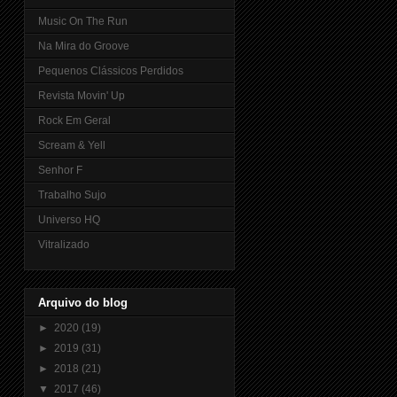
Music On The Run
Na Mira do Groove
Pequenos Clássicos Perdidos
Revista Movin' Up
Rock Em Geral
Scream & Yell
Senhor F
Trabalho Sujo
Universo HQ
Vitralizado
Arquivo do blog
►
2020
(19)
►
2019
(31)
►
2018
(21)
▼
2017
(46)