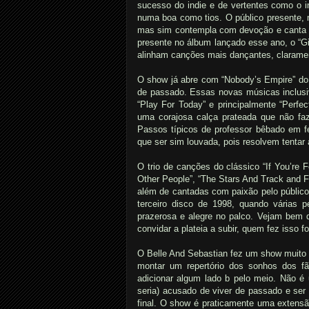
sucesso do indie e de vertentes como o i
numa boa como tios. O público presente,
mas sim contempla com devoção e canta j
presente no álbum lançado esse ano, o “Gi
alinham canções mais dançantes, claramen
O show já abre com “Nobody’s Empire” do 
de passado. Essas novas músicas inclusiv
“Play For Today” e principalmente “Perf
uma corajosa calça prateada que não fa
Passos típicos de professor bêbado em fe
que ser sim louvada, pois resolvem tentar
O trio de canções do clássico “If You’re
Other People”, “The Stars And Track and F
além de cantadas com paixão pelo público.
terceiro disco de 1998, quando várias 
prazerosa e alegre no palco. Vejam bem 
convidar a plateia a subir, quem fez isso
O Belle And Sebastian fez um show muito 
montar um repertório dos sonhos dos fãs
adicionar algum lado b pelo meio. Não é 
seria) acusado de viver de passado e ser
final. O show é praticamente uma extensã