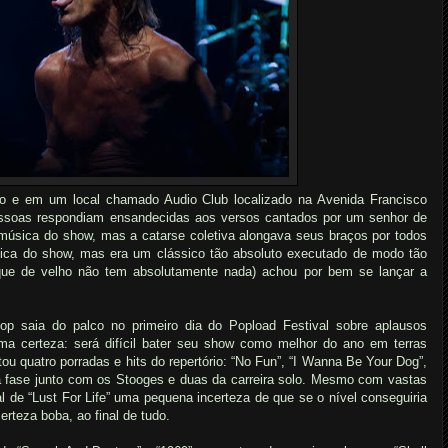
 e em um local chamado Audio Club localizado na Avenida Francisco
ssoas respondiam ensandecidas aos versos cantados por um senhor de
música do show, mas a catarse coletiva alongava seus braços por todos
ica do show, mas era um clássico tão absoluto executado de modo tão
que de velho não tem absolutamente nada) achou por bem se lançar a
p saia do palco no primeiro dia do Popload Festival sobre aplausos
uma certeza: será difícil bater seu show como melhor do ano em terras
ou quatro porradas e hits do repertório: “No Fun”, “I Wanna Be Your Dog”,
da fase junto com os Stooges e duas da carreira solo. Mesmo com vastas
l de “Lust For Life” uma pequena incerteza de que se o nível conseguiria
erteza boba, ao final de tudo.