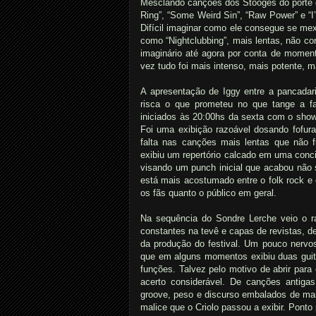
Mesclando canções dos Stooges do porte d
Ring”, “Some Weird Sin”, “Raw Power” e “
Difícil imaginar como ele consegue se mex
como “Nightclubbing”, mais lentas, não co
imaginário até agora por conta de moment
vez tudo foi mais intenso, mais potente, ma
A apresentação de Iggy entre a pancadari
risca o que prometeu no que tange a fac
iniciados às 20:00hs da sexta com o show
Foi uma exibição razoável dosando fofura
falta nas canções mais lentas que não 
exibiu um repertório calcado em uma conci
visando um punch inicial que acabou não 
está mais acostumado entre o folk rock e
os fãs quanto o público em geral.
Na sequência do Sondre Lerche veio o r
constantes na tevê e capas de revistas, d
da produção do festival. Um pouco nervo
que em alguns momentos exibiu duas guit
funções. Talvez pelo motivo de abrir par
acerto considerável. De canções antiga
groove, peso e discurso embalados de man
malice que o Criolo passou a exibir. Ponto 