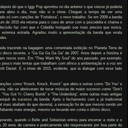
depois do que o Iggy Pop aprontou no dia anterior o que viesse já poderia
ana abriu o dia, mas não vi o show. Cheguei a tempo de ver uma
ado só com canções de “Fortaleza”, o novo trabalho. Se em 2009 a banda
um de 2015 ela retorna para o caso de amor com a psicodelia e chama o
ecisão faz com que o Cidadão Instigado soe mais preciso que nunca,
á extensa estrada. Agradou muito a apresentação da banda que exala
udes.
ida trazendo na bagagem uma comentada exibição no Planeta Terra de
o disco recente, o “Ga Ga Ga Ga Ga” de 2007. Anos depois a história é
raram novos sons. Em “They Want My Soul” do ano passado, por exemplo,
m pouco mais lentas que trabalham com afinco a ambientação e a voz em
 Britt Daniel. E o show de 2015, evidente, que ia dialogar com esse lado
nções como “Knock, Knock, Knock” que abriu e outras como “Do You” e
avia, não se abstiveram de tocar músicas de maior sucesso como “Don’t
“You Got Yr. Cherry Bomb” e “The Underdorg”, entre outras mais antigas
porquê do sucesso da banda. Após o fechamento com a já tradicional
al mais abafado do que deveria), a sensação foi de que mesmo sendo um
altando mais energia, mesmo se levando em conta o último disco.
orando, quando o Belle and Sebastian entrou para encerrar a noite e o
s 20 anos de carreira e praticamente são responsáveis por boa parte do