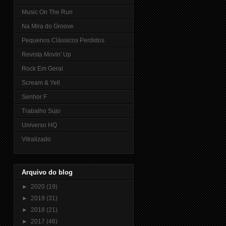
Music On The Run
Na Mira do Groove
Pequenos Clássicos Perdidos
Revista Movin' Up
Rock Em Geral
Scream & Yell
Senhor F
Trabalho Sujo
Universo HQ
Vitralizado
Arquivo do blog
►
2020
(19)
►
2019
(31)
►
2018
(21)
►
2017
(46)