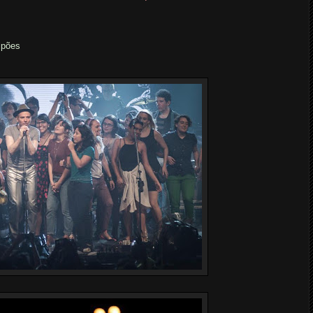
lpões