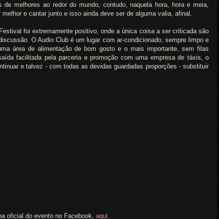
s de melhores ao redor do mundo, contudo, naquela hora, hora e meia,
elhor e cantar junto e isso ainda deve ser de alguma valia, afinal.
Festival foi extremamente positivo, onde a única coisa a ser criticada são
 discussão. O Audio Club é um lugar com ar-condicionado, sempre limpo e
uma área de alimentação de bom gosto e o mais importante, sem filas
saída facilitada pela parceria e promoção com uma empresa de táxis, o
ntinuar e talvez - com todas as devidas guardadas proporções - substituir
ina oficial do evento no Facebook,
aqui
.