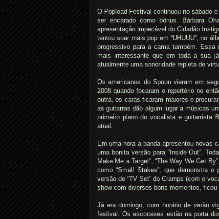
O Popload Festival continuou no sábado e 
ser encarado como bônus. Bárbara Oh
apresentação impecável do Cidadão Instig
tentou soar mais pop em “UHUUU”, no álb
progressivo para a cama também. Essa d
mais interessante que em toda a sua j
atualmente uma sonoridade repleta de virt
Os americanos do Spoon vieram em segu
2008 quando focaram o repertório no entã
outra, os caras ficaram maiores e procu
as guitarras dão algum lugar a músicas u
primeiro plano do vocalista e guitarrista
atual.
Em uma hora a banda apresentou novas ca
uma bonita versão para “Inside Out”. Tod
Make Me a Target”, “The Way We Get By”, 
como “Small Stakes”, que demonstra o 
versão de “TV Set” do Cramps (com o voc
show com diversos bons momentos, ficou f
Já era domingo, com horário de verão vig
festival. Os escoceses estão na porta do