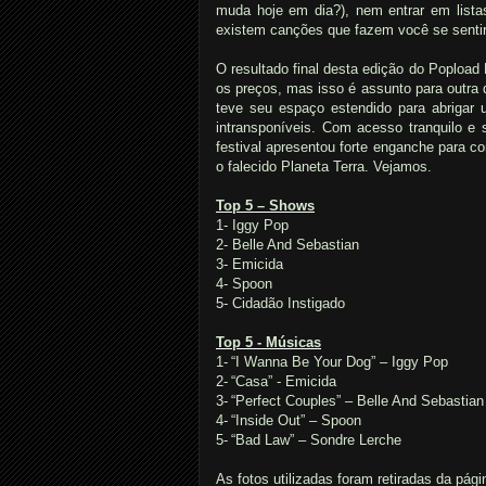
muda hoje em dia?), nem entrar em lista
existem canções que fazem você se sentir m
O resultado final desta edição do Popload 
os preços, mas isso é assunto para outra
teve seu espaço estendido para abrigar 
intransponíveis. Com acesso tranquilo e 
festival apresentou forte enganche para co
o falecido Planeta Terra. Vejamos.
Top 5 – Shows
1- Iggy Pop
2- Belle And Sebastian
3-
Emicida
4- Spoon
5- Cidadão Instigado
Top 5 - Músicas
1-
“I Wanna Be Your Dog” – Iggy Pop
2-
“Casa” - Emicida
3-
“Perfect Couples” – Belle And Sebastian
4-
“Inside Out” – Spoon
5-
“Bad Law” – Sondre Lerche
As fotos utilizadas foram retiradas da pág