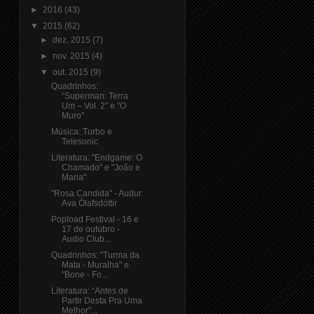
►
2016
(43)
▼
2015
(62)
►
dez. 2015
(7)
►
nov. 2015
(4)
▼
out. 2015
(9)
Quadrinhos:
“Superman: Terra
Um – Vol. 2” e "O
Muro"
Música: Turbo e
Telesonic
Literatura: "Endgame: O
Chamado" e "João e
Maria"
"Rosa Candida" - Audur
Ava Ólafsdóttir
Popload Festival - 16 e
17 de outubro -
Audio Club...
Quadrinhos: "Turma da
Mata - Muralha" e
"Bone - Fo...
Literatura: “Antes de
Partir Desta Pra Uma
Melhor”...