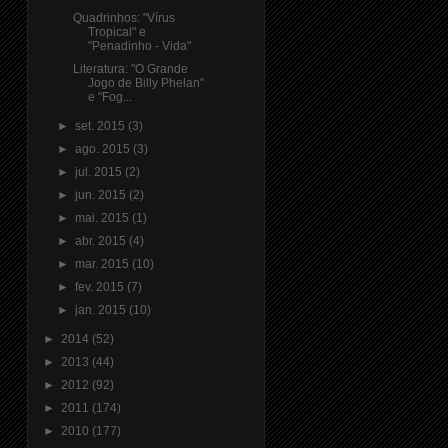
Quadrinhos: "Vírus
Tropical" e
"Penadinho - Vida"
Literatura: "O Grande
Jogo de Billy Phelan"
e "Fog...
►
set. 2015
(3)
►
ago. 2015
(3)
►
jul. 2015
(2)
►
jun. 2015
(2)
►
mai. 2015
(1)
►
abr. 2015
(4)
►
mar. 2015
(10)
►
fev. 2015
(7)
►
jan. 2015
(10)
►
2014
(52)
►
2013
(44)
►
2012
(92)
►
2011
(174)
►
2010
(177)