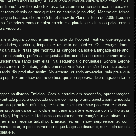
e “Search And Destroy” e “1969” com outras da carreira solo como “Skull
I’m Bored”, o velho astro fez jus a fama em uma apresentação impecável.
er tanto depois de tudo que fez na carreira (e na vida). Mesmo em faixas
nsegue ficar parado. Se o (ótimo) show do Planeta Terra de 2009 ficou no
os folclóricos como a calça caindo e a plateia em cima do palco dessa
is visceral.
a e a doçura coroou a primeira noite do Popload Festival que seguiu à
ilidades, conforto, limpeza e respeito ao público. Os serviços foram
 da Natalie Prass que mostrou as canções da estreia lançada esse ano.
 e melancolia, porém as orquestrações contidas no disco fizeram muita
funcionaram tanto sem elas. Na sequência o norueguês Sondre Lerche
sa carreira.
De início, tentou emendar versões mais rápidas e aceleradas
sendo tão produtivo assim. No entanto, quando enveredou pela praia que
 o pop, fez um show dentro de tudo que se esperava dele e agradou tanto
apper paulistano Emicida. Com a carreira em ascensão, apresentações
e entrada parecia deslocado dentro do line-up e uma aposta bem arriscada
so nas primeiras músicas, se soltou e fez um show poderoso e robusto,
arras. A banda de Emicida é um caso à parte e executa com brilho suas
a o Iggy Pop o setilist tenha sido montando com canções mais ativas, um
s ao mais recente trabalho, Emicida fez um show surpreendente, com
eira coesa, e principalmente no que tange ao discurso, sem toda aquela
para ele.