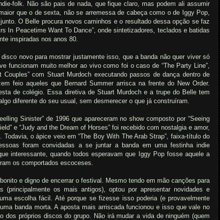
ndie-folk. Não são pais de nada, que fique claro, mas podem ali assumir
 maior que o de sexta, não se arremessa de cabeça como o de Iggy Pop,
unto. O Belle procura novos caminhos e o resultado dessa opção se faz
rs In Peacetime Want To Dance”, onde sintetizadores, teclados e batidas
te inspiradas nos anos 80.
disco novo para mostrar justamente isso, que a banda não quer viver só
e funcionam muito melhor ao vivo como foi o caso de “The Party Line”,
ect Couples” com Stuart Murdoch executando passos de dança dentro de
zem feio aqueles que Bernard Summer arrisca na frente do New Order.
sta de colégio. Essa diretiva de Stuart Murdoch e a trupe do Belle tem
 algo diferente do seu usual, sem desmerecer o que já construíram.
 Feelling Sinister” de 1996 que apareceram no show composto por “Seeing
ield” e “Judy and the Dream of Horses” foi recebido com nostalgia e amor,
 Todavia, o ápice veio em “The Boy With The Arab Strap”, faixa-título do
pessoas foram convidadas a se juntar a banda em uma festinha indie
que interessante, quando todos esperavam que Iggy Pop fosse aquele a
 foram os comportados escoceses.
bonito e digno de encerrar o festival. Mesmo tendo em mão canções para
 (principalmente os mais antigos), optou por apresentar novidades e
uma escolha fácil. Até porque se fizesse isso poderia (e provavelmente
 uma banda morta. A aposta mais arriscada funcionou e isso que vale no
o dos próprios discos do grupo. Não irá mudar a vida de ninguém (quem