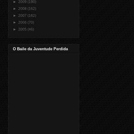
►
2009
(190)
►
2008
(162)
►
2007
(162)
►
2006
(70)
►
2005
(46)
O Baile da Juventude Perdida