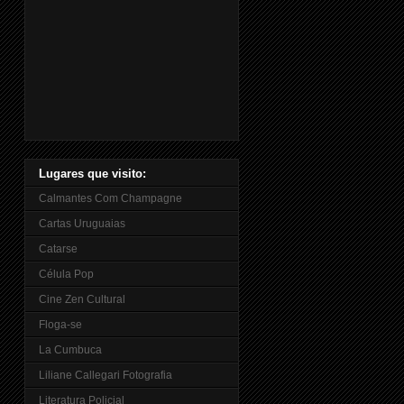
Lugares que visito:
Calmantes Com Champagne
Cartas Uruguaias
Catarse
Célula Pop
Cine Zen Cultural
Floga-se
La Cumbuca
Liliane Callegari Fotografia
Literatura Policial