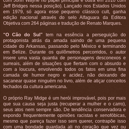
com John Wayne no papel principal e outra em 2010 com
Jeff Bridges nessa posição). Lançado nos Estados Unidos
em 1979, só agora esse pequeno clássico cult, ganha
edição nacional através do selo Alfaguara da Editora
Objetiva com 264 páginas e tradução de Renato Marques.
“O Cão do Sul”
tem na essência a perseguição do
protagonista atrás da amada saindo de uma pequena
cidade do Arkansas, passando pelo México e terminando
em Belize. Durante os quilômetros percorridos, o autor
insere uma vasta quantia de personagens desconexos e
surreais, além de situações que flertam com o absurdo e
com a loucura, envolvendo todos os fatos em uma fina
camada de humor negro e acidez, não deixando de
sacanear quase ninguém no livro, além de atiçar conceitos
fechados da cultura americana.
O próprio Ray Midge é um herói improvável, pois por mais
que sua causa seja justa (recuperar a mulher e o carro),
seus atos nem sempre são. De tendência conservadora e
expondo frequentemente opiniões racistas e xenofóbicas,
mesmo que pareça fazer isso sem querer, contrapõe isso
com uma bondade guardada ali no coração que vez ou