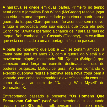
A narrativa se divide em duas partes. Primeiro no tempo
atual onde o jornalista Bob Wilton (McGregor) resolve jogar
sua vida em uma pequena cidade para cima e partir para a
guerra do Iraque. Claro que isso não acontece sem motivo,
a fuga é provocada pela sua esposa que troca ele pelo
Editor. No Kuwait esperando a chance de ir para as ruas do
Iraque, Bob conhece Lyn Cassady (Clooney), um ex-militar
que está conectado a uma reportagem feita no passado.
A partir do momento que Bob e Lyn se tornam amigos, a
trama parte para os anos 70, com a guerra do Vietnã e o
movimento hippie, mostrando Bill Django (Bridges) que
começou uma força no exército destinada ao uso de
poderes psíquicos. Maluquice geral. Ao seu comando o
exército quebrava regras e deixava essa nova tropa bem à
vontade, com cabelos compridos e exercícios nada comuns,
como dançar ao som de “Dancing With Myself” do
Generation X.
Entrecortando passado e presente
“Os Homens Que
Encaravam Cabras”
(você vai entender o título quando
assistir) une LSD, rock n’ roll, pensamento hippie e muita