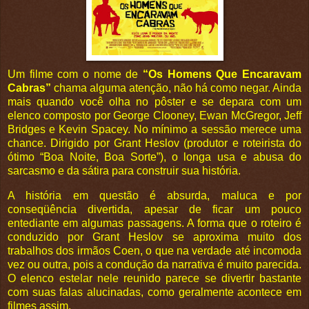
Um filme com o nome de
“Os Homens Que Encaravam
Cabras”
chama alguma atenção, não há como negar. Ainda
mais quando você olha no pôster e se depara com um
elenco composto por George Clooney, Ewan McGregor, Jeff
Bridges e Kevin Spacey. No mínimo a sessão merece uma
chance. Dirigido por Grant Heslov (produtor e roteirista do
ótimo “Boa Noite, Boa Sorte”), o longa usa e abusa do
sarcasmo e da sátira para construir sua história.
A história em questão é absurda, maluca e por
conseqüência divertida, apesar de ficar um pouco
entediante em algumas passagens. A forma que o roteiro é
conduzido por Grant Heslov se aproxima muito dos
trabalhos dos irmãos Coen, o que na verdade até incomoda
vez ou outra, pois a condução da narrativa é muito parecida.
O elenco estelar nele reunido parece se divertir bastante
com suas falas alucinadas, como geralmente acontece em
filmes assim.