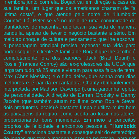
ir embora junto com ela. Bogart vai em direção a casa da
sua familia, um lugar que os americanos chamam de “a
última costa”, e que atende pelo nome de “Humboldt
County”. Lá, Peter se vê no meio de uma comunidade de
plantadores de maconha, que tocam sua vida de maneira
tranquila, apesar de levar o negócio bastante a sério. Em
meio ao choque de cultura e pensamento que lhe absorve,
o personagem principal precisa repensar sua vida para
poder seguir em frente. A familia de Bogart que lhe acolhe é
completamente fora dos padrões. Jack (Brad Dourif) e
Rosie (Frances Conroy) são ex-professores da UCLA que
largaram tudo há 25 anos e vieram para essa faixa de terra.
Max (Chris Messina) é o filho deles, que sonha com dias
melhores e é pai da encantadora Charity (brilhantemente
interpretada por Madison Davenport), uma garotinha repleta
de personalidade. A direção de Darren Grodsky e Danny
Jacobs (que também atuam no filme como Bob e Steve,
dois produtores locais) é bastante limpa e utiliza muito bem
as paisagens da região, como acerta ao focar nos atores,
proporcionando bons momentos. Em meio a conceitos
próprios de felicidade e encontros pessoais,
“Humboldt
County”
emociona bastante e consegue sair do estereótipo
de longas que tem a maconha inserida no roteiro, para ser