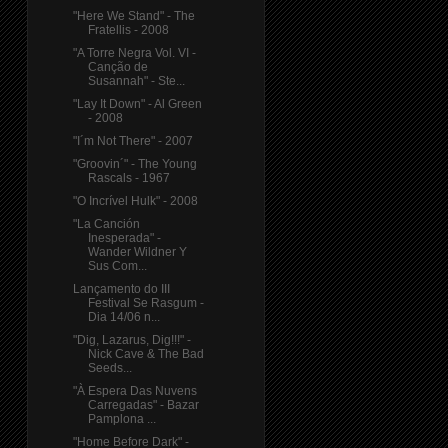
"Here We Stand" - The
Fratellis - 2008
"A Torre Negra Vol. VI -
Canção de
Susannah" - Ste...
"Lay It Down" - Al Green
- 2008
"I´m Not There" - 2007
"Groovin´" - The Young
Rascals - 1967
"O Incrível Hulk" - 2008
"La Canción
Inesperada" -
Wander Wildner Y
Sus Com...
Lançamento do III
Festival Se Rasgum -
Dia 14/06 n...
"Dig, Lazarus, Dig!!!" -
Nick Cave & The Bad
Seeds...
"À Espera Das Nuvens
Carregadas" - Bazar
Pamplona ...
"Home Before Dark" -