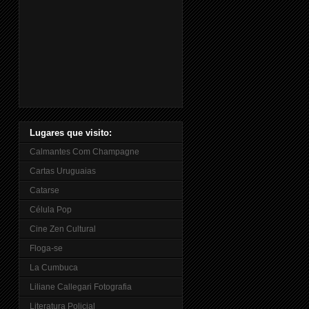
Lugares que visito:
Calmantes Com Champagne
Cartas Uruguaias
Catarse
Célula Pop
Cine Zen Cultural
Floga-se
La Cumbuca
Liliane Callegari Fotografia
Literatura Policial