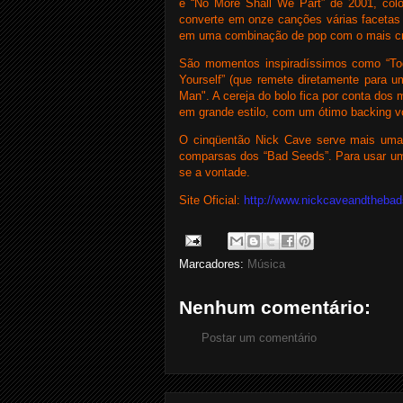
e “No More Shall We Part” de 2001, col
converte em onze canções várias facetas 
em uma combinação de pop com o mais cru r
São momentos inspiradíssimos como “Tod
Yourself” (que remete diretamente para 
Man". A cereja do bolo fica por conta dos
em grande estilo, com um ótimo backing vo
O cinqüentão Nick Cave serve mais uma
comparsas dos “Bad Seeds”. Para usar um c
se a vontade.
Site Oficial:
http://www.nickcaveandtheba
Marcadores:
Música
Nenhum comentário:
Postar um comentário