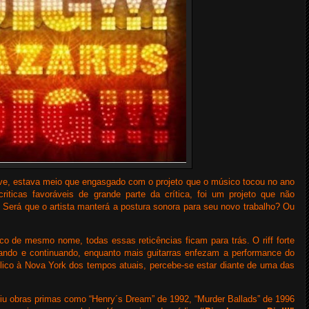
ve, estava meio que engasgado com o projeto que o músico tocou no ano
riticas favoráveis de grande parte da crítica, foi um projeto que não
: Será que o artista manterá a postura sonora para seu novo trabalho? Ou
co de mesmo nome, todas essas reticências ficam para trás. O riff forte
rando e continuando, enquanto mais guitarras enfezam a performance do
lico à Nova York dos tempos atuais, percebe-se estar diante de uma das
ziu obras primas como “Henry´s Dream” de 1992, “Murder Ballads” de 1996