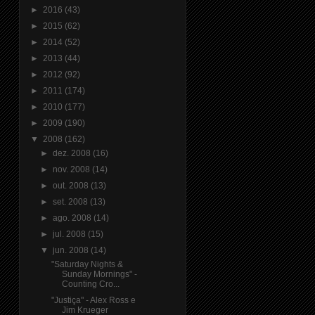
►
2016
(43)
►
2015
(62)
►
2014
(52)
►
2013
(44)
►
2012
(92)
►
2011
(174)
►
2010
(177)
►
2009
(190)
▼
2008
(162)
►
dez. 2008
(16)
►
nov. 2008
(14)
►
out. 2008
(13)
►
set. 2008
(13)
►
ago. 2008
(14)
►
jul. 2008
(15)
▼
jun. 2008
(14)
"Saturday Nights &
Sunday Mornings" -
Counting Cro...
"Justiça" - Alex Ross e
Jim Krueger