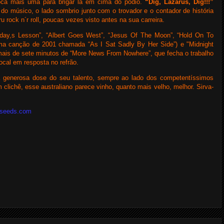
oca mais uma para brigar lá em cima do pódio.
“Dig, Lazarus, Dig!!!”
do músico, o lado sombrio junto com o trovador e o contador de história
ock n´r roll, poucas vezes visto antes na sua carreira.
ay,s Lesson”, “Albert Goes West”, “Jesus Of The Moon”, “Hold On To
uma canção de 2001 chamada “As I Sat Sadly By Her Side”) e "Midnight
 mais de sete minutos de “More News From Nowhere”, que fecha o trabalho
cal em resposta no refrão.
 generosa dose do seu talento, sempre ao lado dos competentíssimos
lichê, esse australiano parece vinho, quanto mais velho, melhor. Sirva-
dseeds.com