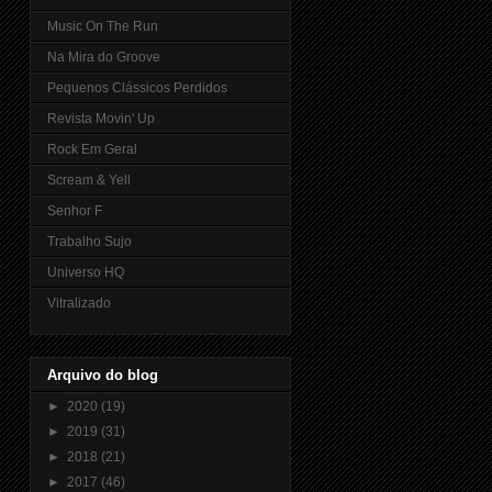
Music On The Run
Na Mira do Groove
Pequenos Clássicos Perdidos
Revista Movin' Up
Rock Em Geral
Scream & Yell
Senhor F
Trabalho Sujo
Universo HQ
Vitralizado
Arquivo do blog
►
2020
(19)
►
2019
(31)
►
2018
(21)
►
2017
(46)