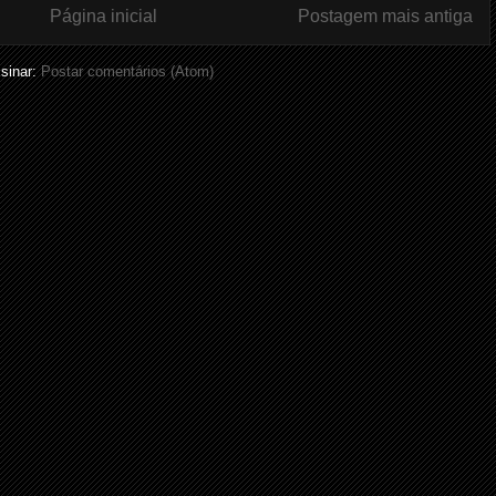
Página inicial
Postagem mais antiga
sinar:
Postar comentários (Atom)