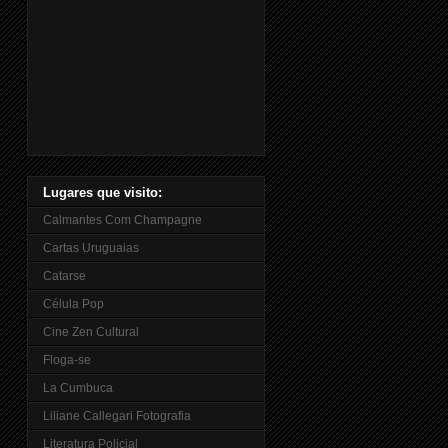
Lugares que visito:
Calmantes Com Champagne
Cartas Uruguaias
Catarse
Célula Pop
Cine Zen Cultural
Floga-se
La Cumbuca
Liliane Callegari Fotografia
Literatura Policial