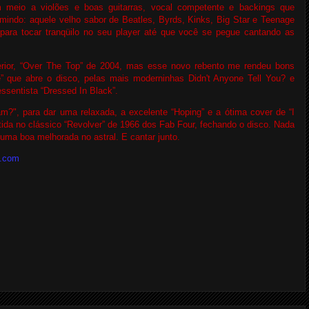
 meio a violões e boas guitarras, vocal competente e backings que
indo: aquele velho sabor de Beatles, Byrds, Kinks, Big Star e Teenage
ara tocar tranqüilo no seu player até que você se pegue cantando as
rior, “Over The Top” de 2004, mas esse novo rebento me rendeu bons
 que abre o disco, pelas mais moderninhas Didn't Anyone Tell You? e
essentista “Dressed In Black”.
am?", para dar uma relaxada, a excelente “Hoping” e a ótima cover de “I
tida no clássico “Revolver” de 1966 dos Fab Four, fechando o disco. Nada
ma boa melhorada no astral. E cantar junto.
c.com