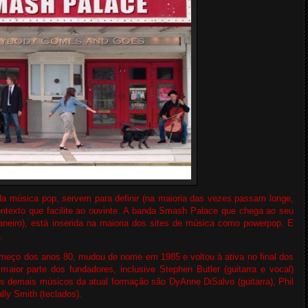
a música pop, servem para definir (na maioria das vezes passam longe,
ntexto que facilite ao ouvinte. A banda Smash Palace que chega ao seu
aneiro), está inserida na maioria dos sites de música como powerpop. E
.
meço dos anos 80, mudou de nome em 1985 e voltou à ativa no final dos
ior parte dos fundadores, inclusive Stephen Butler (guitarra e vocal)
s demais músicos da atual formação são DyAnne DiSalvo (guitarra), Phil
lly Smith (teclados).