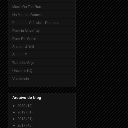
Music On The Run
Na Mira do Groove
Pequenos Clássicos Perdidos
Revista Movin' Up
Rock Em Geral
Scream & Yell
Senhor F
Trabalho Sujo
Universo HQ
Vitralizado
Arquivo do blog
►
2020
(19)
►
2019
(31)
►
2018
(21)
►
2017
(46)