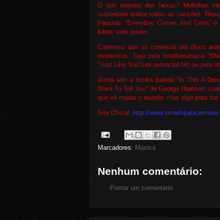
O que esperar das faixas? Melodias em
sustentam quase todas as canções. Resum
Fanclub. “Everyboy Comes And Goes” é p
letras sem querer.
Confesso que só conhecia um disco ante
momentos. Seja pela beatlemaniaca “She”
“Just Like You”(um potencial hit) ou pela s
Ainda tem a bonita balada “Is This A Dre
Want To Tell You” de George Harrison, con
que vá mudar o mundo, mas algo para dar u
Site Oficial:
http://www.smashpalacemusi
Marcadores:
Música
Nenhum comentário:
Postar um comentário