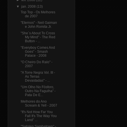
▼
jan. 2008
(13)
Top Top - Os Melhores
de 2007
"Eternos" - Neil Gaiman
e John Romita Jr.
"She´s About To Cross
My Mind" - The Red
Button - ...
“Everyboy Comes And
Goes” - Smash
Palace - 2008
"O Cheiro Do Ralo" -
2007
"A Torre Negra Vol. III -
As Terras
Devastadas" - ...
“Um Olho No Fósforo,
Outro Na Fagulha” -
Pata De E...
Melhores do Ano
Scream & Yell - 2007
“It's Not How Far You
Fall It's The Way You
Land” ...
"Satolep Sambatown" -