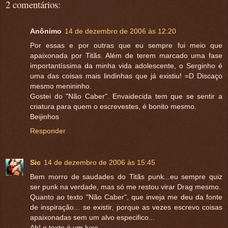
2 comentários:
Anônimo
14 de dezembro de 2006 às 12:20
Por essas e por outras que eu sempre fui meio que
apaixonada por Titãs. Além de terem marcado uma fase
importantíssima da minha vida adolescente, o Serginho é
uma das coisas mais lindinhas que já existiu! =D Discaço
mesmo menininho.
Gostei do "Não Caber". Envaidecida tem que se sentir a
criatura para quem o escrevestes, é bonito mesmo.
Beijinhos
Responder
Sic
14 de dezembro de 2006 às 15:45
Bem morro de saudades do Titãs punk...eu sempre quiz
ser punk na verdade, mas só me restou virar Drag mesmo.
Quanto ao texto "Não Caber", que inveja me deu da fonte
de inspiração... se existir, porque as vezes escrevo coisas
apaixonadas sem um alvo especifico...
Ah! o texto é um luxo.