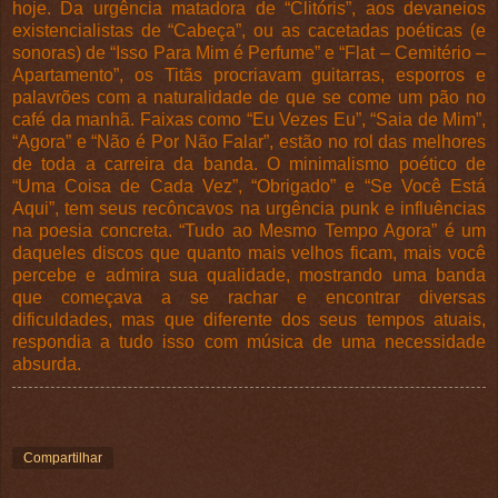
hoje. Da urgência matadora de “Clitóris”, aos devaneios
existencialistas de “Cabeça”, ou as cacetadas poéticas (e
sonoras) de “Isso Para Mim é Perfume” e “Flat – Cemitério –
Apartamento”, os Titãs procriavam guitarras, esporros e
palavrões com a naturalidade de que se come um pão no
café da manhã. Faixas como “Eu Vezes Eu”, “Saia de Mim”,
“Agora” e “Não é Por Não Falar”, estão no rol das melhores
de toda a carreira da banda. O minimalismo poético de
“Uma Coisa de Cada Vez”, “Obrigado” e “Se Você Está
Aqui”, tem seus recôncavos na urgência punk e influências
na poesia concreta. “Tudo ao Mesmo Tempo Agora” é um
daqueles discos que quanto mais velhos ficam, mais você
percebe e admira sua qualidade, mostrando uma banda
que começava a se rachar e encontrar diversas
dificuldades, mas que diferente dos seus tempos atuais,
respondia a tudo isso com música de uma necessidade
absurda.
Compartilhar