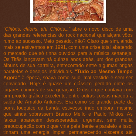
“Clitóris, clitóris, ah! Clitóris...”
abre o novo disco de uma
das grandes referências do rock nacional que alçara vôos
rumo ao sucesso. Meio pesado, não? Claro que sim, ainda
mais se estivermos em 1991, com uma crise total abatendo
o mercado que só tinha ouvidos para a música sertaneja.
Os Titãs lançavam há quinze anos atrás, um dos grandes
álbuns de sua carreira, entrecortado entre algumas brigas
paralelas e desejos individuais.
“Tudo ao Mesmo Tempo
Agora”
à época, soava como sujo, mal vestido e sem ser
convidado. Hoje é quase um clássico perdido entre os
lugares comuns de sua geração. O disco que contava com
um projeto gráfico excelente, entre outras coisas marcou a
saída de Arnaldo Antunes. Era como se grande parte da
porra louquice da banda estivesse indo embora, mesmo
que ainda sobrassem Branco Mello e Paulo Miklos. As
faixas aparecem desesperadas, urgentes, sem muita
preoucupação com o que viria pela frente e paralelo a isso,
tinham uma energia ímpar, permanecendo viscerais até