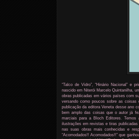
“Talco de Vidro”, “Hinário Nacional” e p
nascido em Niterói Marcelo Quintanilha, u
obras publicadas em vários países com 
versando como poucos sobre as coisas da
publicação da editora Veneta desse ano c
bem amplo das coisas que o autor já fe
marciais para a Bloch Editores. Temos a
ilustrações em revistas e tiras publicada
nas suas obras mais conhecidas e respe
“Acomodados!! Acomodados!!” que ganhou a