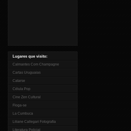
Lugares que visito:
Calmantes Com Champagne
Cartas Uruguaias
Catarse
Célula Pop
Cine Zen Cultural
Floga-se
La Cumbuca
Liliane Callegari Fotografia
Literatura Policial