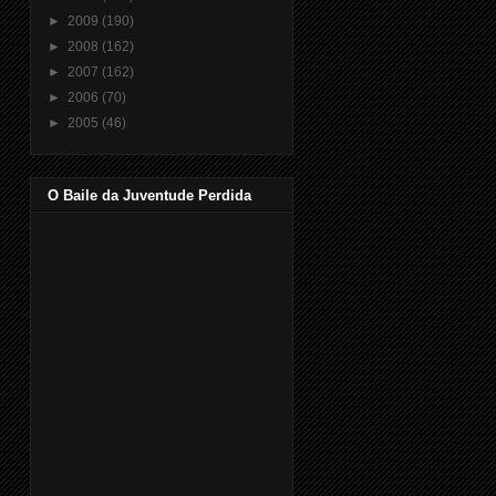
►
2009
(190)
►
2008
(162)
►
2007
(162)
►
2006
(70)
►
2005
(46)
O Baile da Juventude Perdida