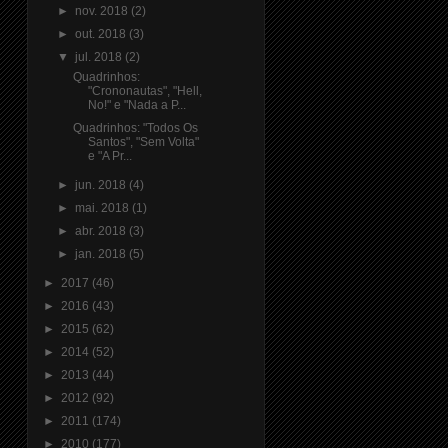
►
nov. 2018
(2)
►
out. 2018
(3)
▼
jul. 2018
(2)
Quadrinhos:
"Crononautas", "Hell,
No!" e "Nada a P...
Quadrinhos: "Todos Os
Santos", "Sem Volta"
e "A Pr...
►
jun. 2018
(4)
►
mai. 2018
(1)
►
abr. 2018
(3)
►
jan. 2018
(5)
►
2017
(46)
►
2016
(43)
►
2015
(62)
►
2014
(52)
►
2013
(44)
►
2012
(92)
►
2011
(174)
►
2010
(177)