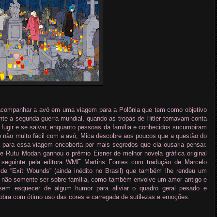
acompanhar a avó em uma viagem para a Polônia que tem como objetivo
ante a segunda guerra mundial, quando as tropas de Hitler tomavam conta
fugir e se salvar, enquanto pessoas da família e conhecidos sucumbiram
to não muito fácil com a avó, Mica descobre aos poucos que a questão do
 para essa viagem encoberta por mais segredos que ela ousaria pensar.
se Rutu Modan ganhou o prêmio Eisner de melhor novela gráfica original
 seguinte pela editora WMF Martins Fontes com tradução de Marcelo
 de “Exit Wounds” (ainda inédito no Brasil) que também lhe rendeu um
e não somente ser sobre família, como também envolve um amor antigo e
em esquecer de algum humor para aliviar o quadro geral pesado e
 obra com ótimo uso das cores e carregada de sutilezas e emoções.