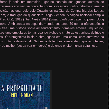
Burns já teria um merecido lugar no panteão dos grandes autores de
te-americano não se contentou com isso e criou outro trabalho intenso e
ição nacional pelo selo Quadrinhos na Cia. da Companhia das Letras,
cm) e tradução do quadrinista Diego Gerlach. A edição nacional compila
X´ed Out
), 2012 (
The Hive
) e 2014 (
Sugar Skul
) que trazem o jovem Doug
ntral. Ambientada na segunda metade dos anos 70 com a efervescência
traz uma história sobre amadurecimento, primeiros amores, inquietude,
costume embala os temas usando bichos e criaturas estranhas, delírios e
s. O protagonista inicia a obra jogado em uma cama, com curativos na
s motivos de estar ali. Na busca de lembrar e entender o que aconteceu,
 de melhor (dessa vez em cores) e de onde o leitor nunca sairá ileso.