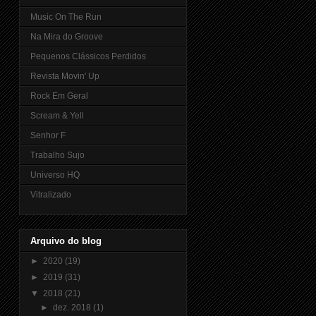
Music On The Run
Na Mira do Groove
Pequenos Clássicos Perdidos
Revista Movin' Up
Rock Em Geral
Scream & Yell
Senhor F
Trabalho Sujo
Universo HQ
Vitralizado
Arquivo do blog
►
2020
(19)
►
2019
(31)
▼
2018
(21)
►
dez. 2018
(1)