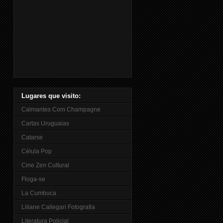
Lugares que visito:
Calmantes Com Champagne
Cartas Uruguaias
Catarse
Célula Pop
Cine Zen Cultural
Floga-se
La Cumbuca
Liliane Callegari Fotografia
Literatura Policial