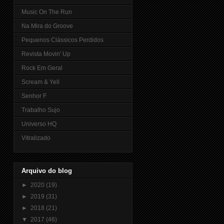
Music On The Run
Na Mira do Groove
Pequenos Clássicos Perdidos
Revista Movin' Up
Rock Em Geral
Scream & Yell
Senhor F
Trabalho Sujo
Universo HQ
Vitralizado
Arquivo do blog
►
2020
(19)
►
2019
(31)
►
2018
(21)
▼
2017
(46)