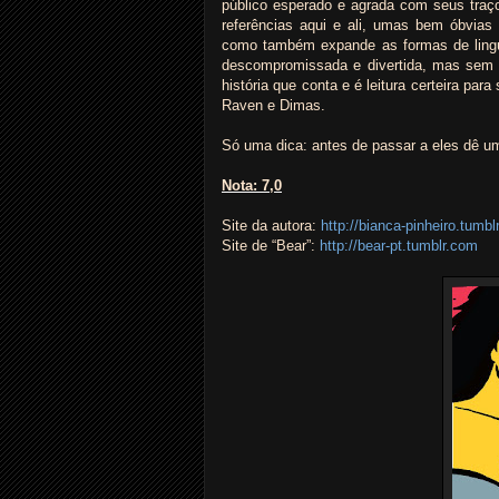
público esperado e agrada com seus traço
referências aqui e ali, umas bem óbvias
como também expande as formas de lingu
descompromissada e divertida, mas sem
história que conta e é leitura certeira par
Raven e Dimas.
Só uma dica: antes de passar a eles dê u
Nota: 7,0
Site da autora:
http://bianca-pinheiro.tumb
Site de “Bear”:
http://bear-pt.tumblr.com