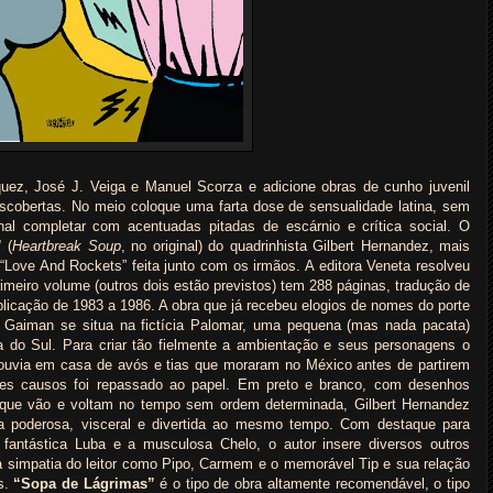
quez, José J. Veiga e Manuel Scorza e adicione obras de cunho juvenil
scobertas. No meio coloque uma farta dose de sensualidade latina, sem
nal completar com acentuadas pitadas de escárnio e crítica social. O
”
(
Heartbreak Soup
, no original) do quadrinhista Gilbert Hernandez, mais
“Love And Rockets” feita junto com os irmãos. A editora Veneta resolveu
primeiro volume (outros dois estão previstos) tem 288 páginas, tradução de
ublicação de 1983 a 1986. A obra que já recebeu elogios de nomes do porte
 Gaiman se situa na fictícia Palomar, uma pequena (mas nada pacata)
 do Sul. Para criar tão fielmente a ambientação e seus personagens o
 ouvia em casa de avós e tias que moraram no México antes de partirem
es causos foi repassado ao papel. Em preto e branco, com desenhos
os que vão e voltam no tempo sem ordem determinada, Gilbert Hernandez
 poderosa, visceral e divertida ao mesmo tempo. Com destaque para
fantástica Luba e a musculosa Chelo, o autor insere diversos outros
simpatia do leitor como Pipo, Carmem e o memorável Tip e sua relação
s.
“Sopa de Lágrimas”
é o tipo de obra altamente recomendável, o tipo