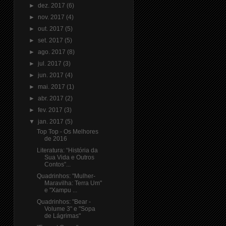
►
dez. 2017
(6)
►
nov. 2017
(4)
►
out. 2017
(5)
►
set. 2017
(5)
►
ago. 2017
(8)
►
jul. 2017
(3)
►
jun. 2017
(4)
►
mai. 2017
(1)
►
abr. 2017
(2)
►
fev. 2017
(3)
▼
jan. 2017
(5)
Top Top - Os Melhores
de 2016
Literatura: “História da
Sua Vida e Outros
Contos”...
Quadrinhos: "Mulher-
Maravilha: Terra Um"
e "Xampu ...
Quadrinhos: "Bear -
Volume 3" e "Sopa
de Lágrimas"