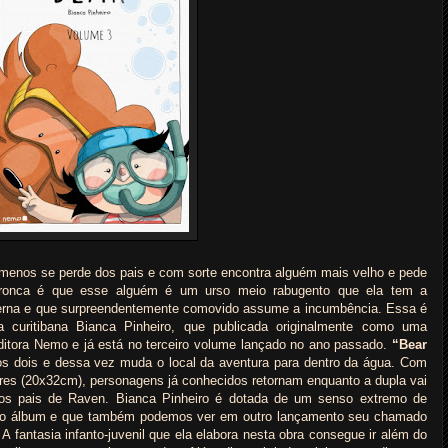
menos se perde dos pais e com sorte encontra alguém mais velho e pede
 bronca é que esse alguém é um urso meio rabugento que ela tem a
erna e que surpreendentemente comovido assume a incumbência. Essa é
a curitibana Bianca Pinheiro, que publicada originalmente como uma
itora Nemo e já está no terceiro volume lançado no ano passado.
“Bear
os dois e dessa vez muda o local da aventura para dentro da água. Com
res (20x32cm), personagens já conhecidos retornam enquanto a dupla vai
 os pais de Raven. Bianca Pinheiro é dotada de um senso extremo de
s do álbum e que também podemos ver em outro lançamento seu chamado
A fantasia infanto-juvenil que ela elabora nesta obra consegue ir além do