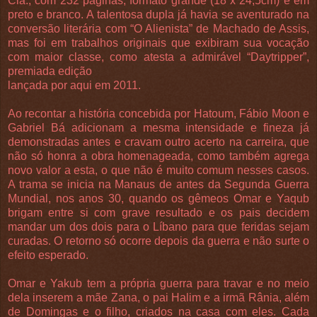
Cia., com 232 páginas, formato grande (18 x 24,5cm) e em
preto e branco. A talentosa dupla já havia se aventurado na
conversão literária com “O Alienista” de Machado de Assis,
mas foi em trabalhos originais que exibiram sua vocação
com maior classe, como atesta a admirável “Daytripper”,
premiada edição
lançada por aqui em 2011.
Ao recontar a história concebida por Hatoum, Fábio Moon e
Gabriel Bá adicionam a mesma intensidade e fineza já
demonstradas antes e cravam outro acerto na carreira, que
não só honra a obra homenageada, como também agrega
novo valor a esta, o que não é muito comum nesses casos.
A trama se inicia na Manaus de antes da Segunda Guerra
Mundial, nos anos 30, quando os gêmeos Omar e Yaqub
brigam entre si com grave resultado e os pais decidem
mandar um dos dois para o Líbano para que feridas sejam
curadas. O retorno só ocorre depois da guerra e não surte o
efeito esperado.
Omar e Yakub tem a própria guerra para travar e no meio
dela inserem a mãe Zana, o pai Halim e a irmã Rânia, além
de Domingas e o filho, criados na casa com eles. Cada