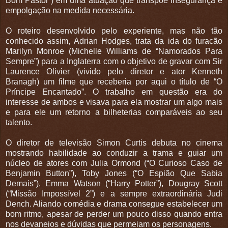
Bom Pastor”) em uma atuação que transpõe insegurança e
empolgação na medida necessária.
O roteiro desenvolvido pelo experiente, mas não tão
conhecido assim, Adrian Hodges, trata da ida do furacão
Marilyn Monroe (Michelle Williams de “Namorados Para
Sempre”) para a Inglaterra com o objetivo de gravar com Sir
Laurence Olivier (vivido pelo diretor e ator Kenneth
Branagh) um filme que receberia por aqui o título de “O
Príncipe Encantado”. O trabalho em questão era do
interesse de ambos e visava para ela mostrar um algo mais
e para ele um retorno a bilheterias comparáveis ao seu
talento.
O diretor de televisão Simon Curtis debuta no cinema
mostrando habilidade ao conduzir a trama e guiar um
núcleo de atores com Julia Ormond (“O Curioso Caso de
Benjamin Button”), Toby Jones (“O Espião Que Sabia
Demais”), Emma Watson (“Harry Potter”), Dougray Scott
(“Missão Impossível 2”) e a sempre extraordinária Judi
Dench. Aliando comédia e drama consegue estabelecer um
bom ritmo, apesar de perder um pouco disso quando entra
nos devaneios e dúvidas que permeiam os personagens.