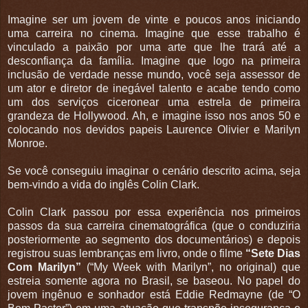
Imagine ser um jovem de vinte e poucos anos iniciando
uma carreira no cinema. Imagine que esse trabalho é
vinculado a paixão por uma arte que lhe trará até a
desconfiança da família. Imagine que logo na primeira
inclusão de verdade nesse mundo, você seja assessor de
um ator e diretor de inegável talento e acabe tendo como
um dos serviços ciceronear uma estrela de primeira
grandeza de Hollywood. Ah, e imagine isso nos anos 50 e
colocando nos devidos papeis Laurence Olivier e Marilyn
Monroe.
Se você conseguiu imaginar o cenário descrito acima, seja
bem-vindo a vida do inglês Colin Clark.
Colin Clark passou por essa experiência nos primeiros
passos da sua carreira cinematográfica (que o conduziria
posteriormente ao segmento dos documentários) e depois
registrou suas lembranças em livro, onde o filme
“Sete Dias
Com Marilyn”
(“My Week with Marilyn”, no original) que
estreia somente agora no Brasil, se baseou. No papel do
jovem ingênuo e sonhador está Eddie Redmayne (de “O