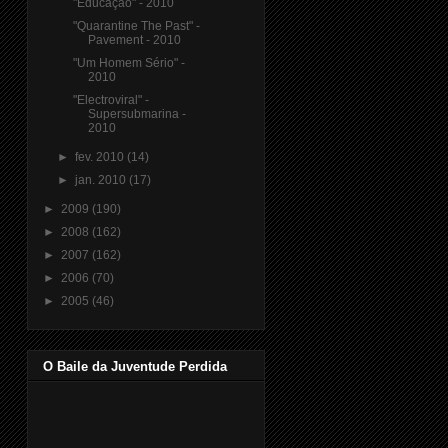
"Educação" - 2010
"Quarantine The Past" -
Pavement - 2010
"Um Homem Sério" -
2010
"Electroviral" -
Supersubmarina -
2010
►
fev. 2010
(14)
►
jan. 2010
(17)
►
2009
(190)
►
2008
(162)
►
2007
(162)
►
2006
(70)
►
2005
(46)
O Baile da Juventude Perdida