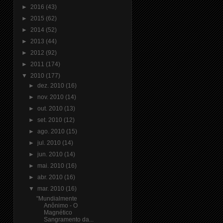
►
2016
(43)
►
2015
(62)
►
2014
(52)
►
2013
(44)
►
2012
(92)
►
2011
(174)
▼
2010
(177)
►
dez. 2010
(16)
►
nov. 2010
(14)
►
out. 2010
(13)
►
set. 2010
(12)
►
ago. 2010
(15)
►
jul. 2010
(14)
►
jun. 2010
(14)
►
mai. 2010
(16)
►
abr. 2010
(16)
▼
mar. 2010
(16)
"Mundialmente
Anônimo - O
Magnético
Sangramento da...