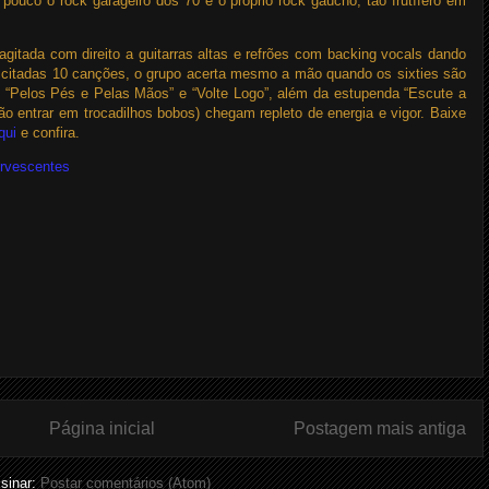
ouco o rock garageiro dos 70 e o próprio rock gaúcho, tão frutífero em
gitada com direito a guitarras altas e refrões com backing vocals dando
 citadas 10 canções, o grupo acerta mesmo a mão quando os sixties são
 “Pelos Pés e Pelas Mãos” e “Volte Logo”, além da estupenda “Escute a
o entrar em trocadilhos bobos) chegam repleto de energia e vigor. Baixe
qui
e confira.
rvescentes
Página inicial
Postagem mais antiga
sinar:
Postar comentários (Atom)