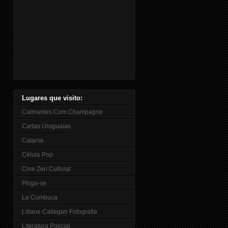
Lugares que visito:
Calmantes Com Champagne
Cartas Uruguaias
Catarse
Célula Pop
Cine Zen Cultural
Floga-se
La Cumbuca
Liliane Callegari Fotografia
Literatura Policial