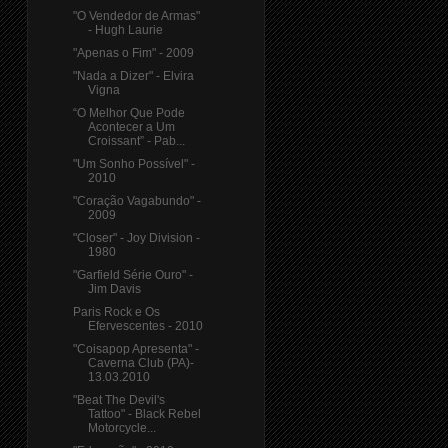
"O Vendedor de Armas"
- Hugh Laurie
"Apenas o Fim" - 2009
"Nada a Dizer" - Elvira
Vigna
“O Melhor Que Pode
Acontecer a Um
Croissant” - Pab...
"Um Sonho Possível" -
2010
"Coração Vagabundo" -
2009
"Closer" - Joy Division -
1980
"Garfield Série Ouro" -
Jim Davis
Paris Rock e Os
Efervescentes - 2010
"Coisapop Apresenta" -
Caverna Club (PA)-
13.03.2010
"Beat The Devil's
Tattoo" - Black Rebel
Motorcycle...