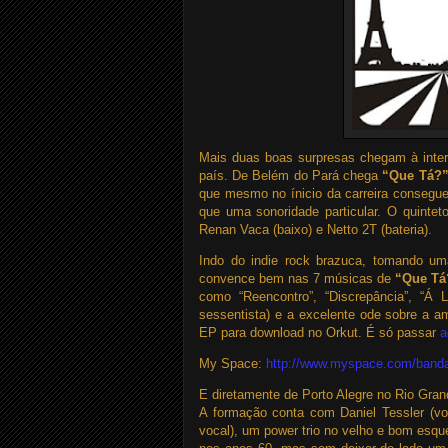
Mais duas boas surpresas chegam à intern
país. De Belém do Pará chega
“Que Tá?
que mesmo no ínicio da carreira consegue
que uma sonoridade particular. O quinteto
Renan Vaca (baixo) e Netto 2T (bateria).
Indo do indie rock brazuca, tomando u
convence bem nas 7 músicas de
“Que Tá
como “Reencontro”, “Discrepância”, “
sessentista) e a excelente ode sobre a am
EP para download no Orkut. É só passar
a
My Space:
http://www.myspace.com/banda
E diretamente de Porto Alegre no Rio Gra
A formação conta com Daniel Tessler (voc
vocal), um power trio no velho e bom esqu