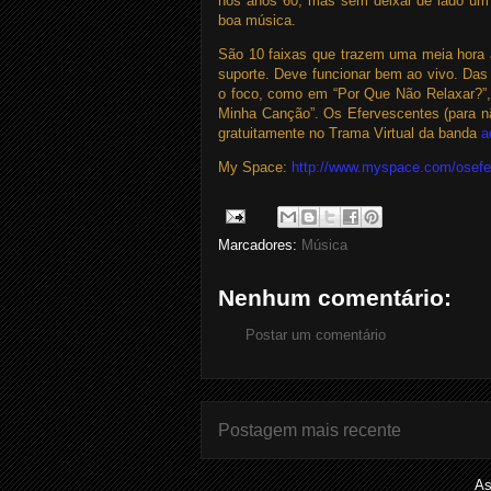
nos anos 60, mas sem deixar de lado um p
boa música.
São 10 faixas que trazem uma meia hora a
suporte. Deve funcionar bem ao vivo. Das
o foco, como em “Por Que Não Relaxar?”,
Minha Canção”. Os Efervescentes (para nã
gratuitamente no Trama Virtual da banda
a
My Space:
http://www.myspace.com/osefe
Marcadores:
Música
Nenhum comentário:
Postar um comentário
Postagem mais recente
As