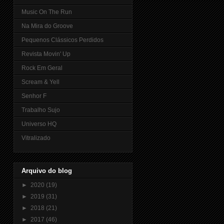
Music On The Run
Na Mira do Groove
Pequenos Clássicos Perdidos
Revista Movin' Up
Rock Em Geral
Scream & Yell
Senhor F
Trabalho Sujo
Universo HQ
Vitralizado
Arquivo do blog
►
2020
(19)
►
2019
(31)
►
2018
(21)
►
2017
(46)