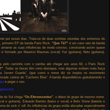
et por esses dias. Trata-se de duas estréias oriundas dos extremos do
”
, primeiro EP da banda Paris Rock.
“Que Tá?”
é um caso raro de banda
 amarrar as suas influências de modo conciso, construindo assim quase
 é formado por Mauricio Maumau (vocal) Yuri (guitarra), Neto (guitarra),
ma pelo caminho com o samba até chegar aos anos 60, o Paris Rock
?”
. Todas as faixas têm certo destaque, mas algumas exibem mais força
Á La Jovem Guarda”, (que como o nome diz se inspira no movimento
izade canina de “Cachorro Blue”. A banda disponibilizou gratuitamente o
qui
e pegar o seu.
parisrock
nde do Sul chega
“Os Efervescentes”
, o debut do grupo de mesmo nome.
al e guitarra), Eduardo Barreto (baixo e vocal) e Beto Stone (bateria e
ema do rock n’ roll. As influências do grupo estão alocadas especialmente